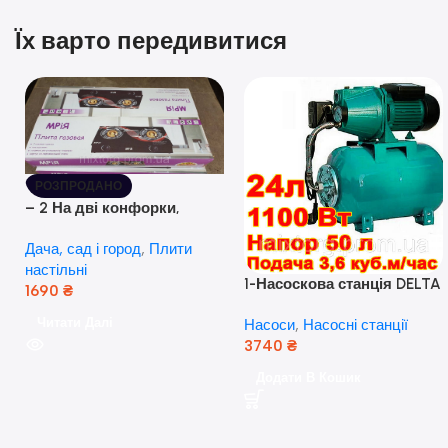
Їх варто передивитися
РОЗПРОДАНО
– 2 На дві конфорки,
скляна поверхня, з п’єзо-
Дача, сад і город
,
Плити
розпалюванням.
настільні
1-Насоскова станція DELTA
1690
₴
JET 100 A (a) (24 Літра, 1.1
Читати Далі
Насоси
,
Насосні станції
кВт) ( Польща)
3740
₴
Додати В Кошик