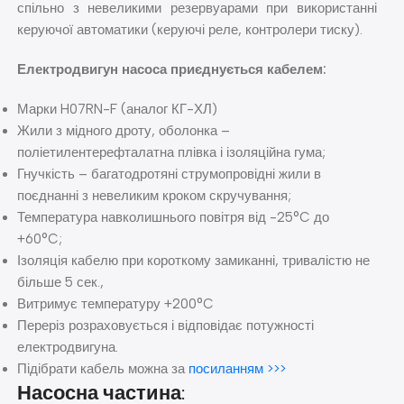
спільно з невеликими резервуарами при використанні
керуючої автоматики (керуючі реле, контролери тиску).
Електродвигун насоса приєднується кабелем:
Марки H07RN-F (аналог КГ-ХЛ)
Жили з мідного дроту, оболонка –
поліетилентерефталатна плівка і ізоляційна гума;
Гнучкість – багатодротяні струмопровідні жили в
поєднанні з невеликим кроком скручування;
Температура навколишнього повітря від -25°C до
+60°C;
Ізоляція кабелю при короткому замиканні, тривалістю не
більше 5 сек.,
Витримує температуру +200°C
Переріз розраховується і відповідає потужності
електродвигуна.
Підібрати кабель можна за
посиланням >>>
Насосна частина: