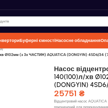
інвертори
Буферні ємності
Насосне обладнання
Оп
ни
/
л/хв Ø102мм (з 3х ЧАСТИН) AQUATICA (DONGYIN) 4SD6/34 (
Насос відцентро
140(100)л/хв Ø1
(DONGYIN) 4SD6/
25751
₴
Відцентровий насос AQUATICA 
призначений для перекачування 