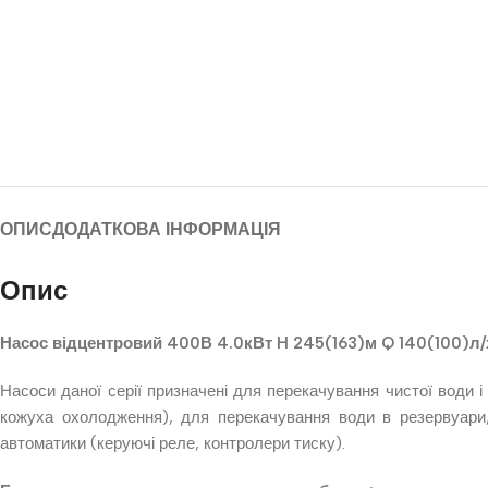
ОПИС
ДОДАТКОВА ІНФОРМАЦІЯ
Опис
Насос відцентровий 400В 4.0кВт H 245(163)м Q 140(100)
Насоси даної серії призначені для перекачування чистої води 
кожуха охолодження), для перекачування води в резервуари,
автоматики (керуючі реле, контролери тиску).