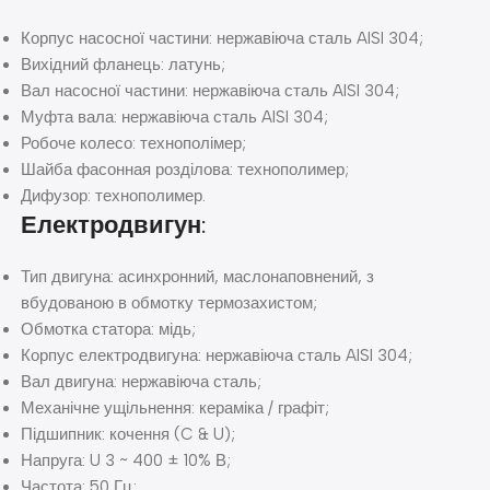
Корпус насосної частини: нержавіюча сталь AISI 304;
Вихідний фланець: латунь;
Вал насосної частини: нержавіюча сталь AISI 304;
Муфта вала: нержавіюча сталь AISI 304;
Робоче колесо: технополімер;
Шайба фасонная розділова: технополимер;
Дифузор: технополимер.
Електродвигун:
Тип двигуна: асинхронний, маслонаповнений, з
вбудованою в обмотку термозахистом;
Обмотка статора: мідь;
Корпус електродвигуна: нержавіюча сталь AISI 304;
Вал двигуна: нержавіюча сталь;
Механічне ущільнення: кераміка / графіт;
Підшипник: кочення (C & U);
Напруга: U 3 ~ 400 ± 10% В;
Частота: 50 Гц;