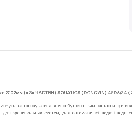
л/хв Ø102мм (з 3х ЧАСТИН) AQUATICA (DONGYIN) 4SD6/34 (
і можуть застосовуватися: для побутового використання при вод
 для зрошувальних систем, для автоматичної подачі води сп