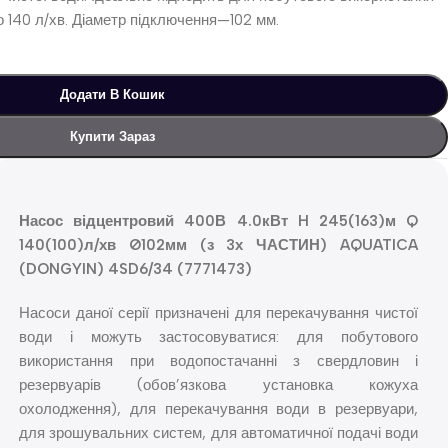
о 140 л/хв. Діаметр підключення—102 мм.
Додати В Кошик
Купити Зараз
Насос відцентровий 400В 4.0кВт H 245(163)м Q
140(100)л/хв Ø102мм (з 3х ЧАСТИН) AQUATICA
(DONGYIN) 4SD6/34 (7771473)
Насоси даної серії призначені для перекачування чистої
води і можуть застосовуватися: для побутового
використання при водопостачанні з свердловин і
резервуарів (обов’язкова установка кожуха
охолодження), для перекачування води в резервуари,
для зрошувальних систем, для автоматичної подачі води