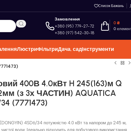
Список Бажань
Замовлення
0
₴
+380 (95) 779-27-72
0
елемен
+380 (97) 542-30-18
алення
Люстри
Фільтри
Дача, сад
Інструменти
7771473)
вий 400В 4.0кВт H 245(163)м Q
02мм (з 3х ЧАСТИН) AQUATICA
34 (7771473)
(DONGYIN) 4SD6/34 потужністю 4.0 кВт та напором до 245 м,
чистої води. Ідеально підходить для побутового використання