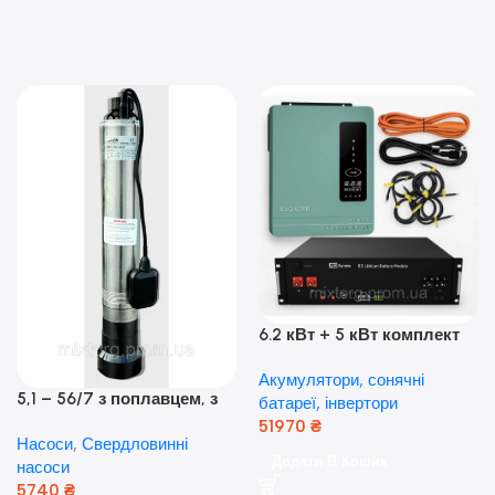
6.2 кВт + 5 кВт комплект
резервного живлення|
Акумулятори, сонячні
Гібридний інвертор Anern
5,1 – 56/7 з поплавцем, з
батареї, інвертори
та акумулятор Dyness, 50А
нижнім забором води
51970
₴
Насоси
,
Свердловинні
(оригінал Польща)
Додати В Кошик
насоси
5740
₴