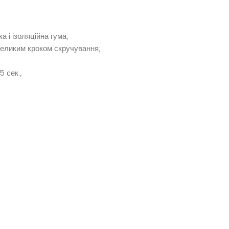
 і ізоляційна гума;
евеликим кроком скручування;
5 сек.,