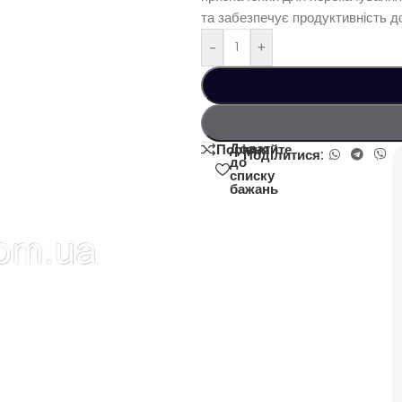
та забезпечує продуктивність д
-
+
Додати
Порівняйте
Поділитися:
до
списку
бажань