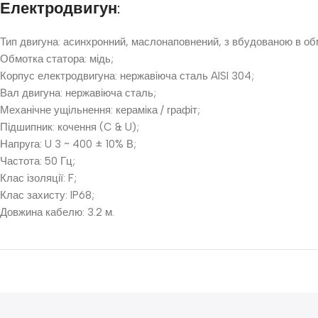
Електродвигун:
Тип двигуна: асинхронний, маслонаповнений, з вбудованою в о
Обмотка статора: мідь;
Корпус електродвигуна: нержавіюча сталь AISI 304;
Вал двигуна: нержавіюча сталь;
Механічне ущільнення: кераміка / графіт;
Підшипник: кочення (C & U);
Напруга: U 3 ~ 400 ± 10% В;
Частота: 50 Гц;
Клас ізоляції: F;
Клас захисту: IP68;
Довжина кабелю: 3.2 м.