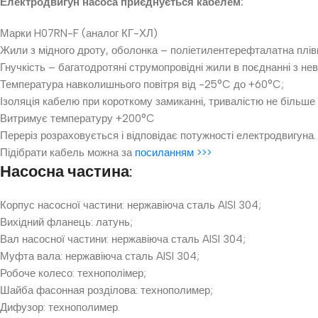
Електродвигун насоса приєднується кабелем:
Марки H07RN-F (аналог КГ-ХЛ)
Жили з мідного дроту, оболонка – поліетилентерефталатна плівка
Гнучкість – багатодротяні струмопровідні жили в поєднанні з н
Температура навколишнього повітря від -25°C до +60°C;
Ізоляція кабелю при короткому замиканні, тривалістю не більше 
Витримує температуру +200°C
Переріз розраховується і відповідає потужності електродвигуна.
Підібрати кабель можна за
посиланням >>>
Насосна частина:
Корпус насосної частини: нержавіюча сталь AISI 304;
Вихідний фланець: латунь;
Вал насосної частини: нержавіюча сталь AISI 304;
Муфта вала: нержавіюча сталь AISI 304;
Робоче колесо: технополімер;
Шайба фасонная розділова: технополимер;
Дифузор: технополимер.