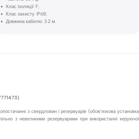
Клас ізоляції: F;
Клас захисту: IP68;
Довжина кабелю: 3.2 м.
7771473)
опостачанні з свердловин і резервуарів (обов’язкова установка
ільно з невеликими резервуарами при використанні керуючої