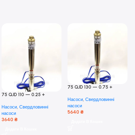
75 QJD 130 — 0.75 +
контроль боксу,Польща!
75 QJD 110 — 0.25 +
Насоси
,
Свердловинні
контроль бокс Польща!
насоси
Насоси
,
Свердловинні
Мідь!
5640
₴
насоси
3640
₴
Додати В Кошик
Додати В Кошик