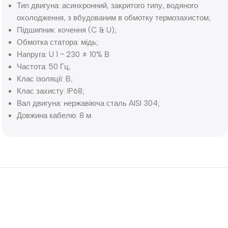
Тип двигуна: асинхронний, закритого типу, водяного
охолодження, з вбудованим в обмотку термозахистом;
Підшипник: кочення (C & U);
Обмотка статора: мідь;
Напруга: U 1 ~ 230 ± 10% В
Частота: 50 Гц;
Клас ізоляції: B;
Клас захисту: IP68;
Вал двигуна: нержавіюча сталь AISI 304;
Довжина кабелю: 8 м.