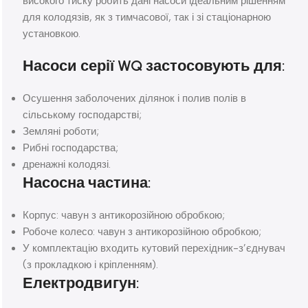
високого тиску робить дані насоси ідеальним рішенням
для колодязів, як з тимчасової, так і зі стаціонарною
установкою.
Насоси серії WQ застосовують для:
Осушення заболочених ділянок і полив полів в
сільському господарстві;
Земляні роботи;
Рибні господарства;
дренажні колодязі.
Насосна частина:
Корпус: чавун з антикорозійною обробкою;
Робоче колесо: чавун з антикорозійною обробкою;
У комплектацію входить кутовий перехідник-з’єднувач
(з прокладкою і кріпленням).
Електродвигун: