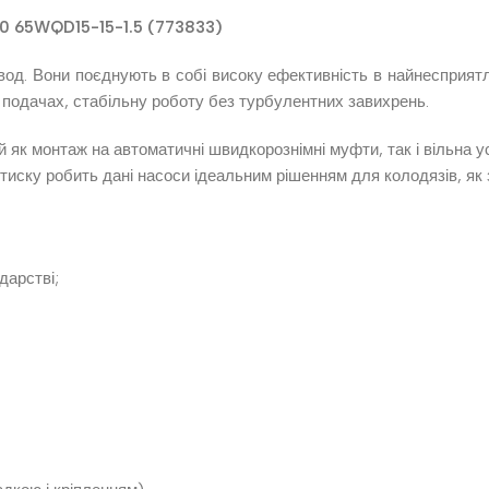
.0 65WQD15-15-1.5 (773833)
 вод. Вони поєднують в собі високу ефективність в найнесприя
х подачах, стабільну роботу без турбулентних завихрень.
й як монтаж на автоматичні швидкорознімні муфти, так і вільна у
тиску робить дані насоси ідеальним рішенням для колодязів, як з
дарстві;