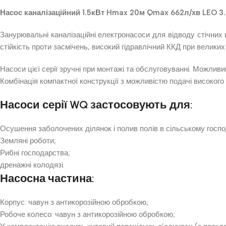
Насос каналізаційний 1.5кВт Hmax 20м Qmax 662л/хв LEO 3
Занурювальні каналізаційні електронасоси для відводу стічних
стійкість проти засмічень, високий гідравлічний ККД при велики
Насоси цієї серії зручні при монтажі та обслуговуванні. Можливи
Комбінація компактної конструкції з можливістю подачі високого 
Насоси серії WQ застосовують для:
Осушення заболочених ділянок і полив полів в сільському госпо
Земляні роботи;
Рибні господарства;
дренажні колодязі.
Насосна частина:
Корпус: чавун з антикорозійною обробкою;
Робоче колесо: чавун з антикорозійною обробкою;