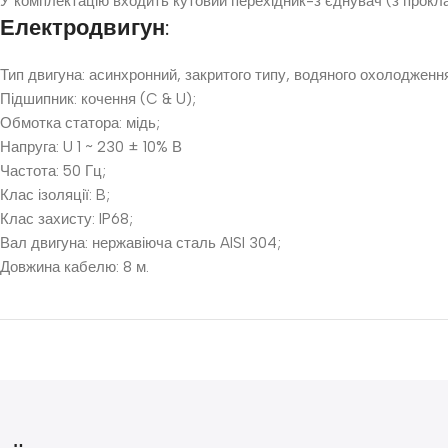
У комплектацію входить кутовий перехідник-з’єднувач (з прокла
Електродвигун:
Тип двигуна: асинхронний, закритого типу, водяного охолодженн
Підшипник: кочення (C & U);
Обмотка статора: мідь;
Напруга: U 1 ~ 230 ± 10% В
Частота: 50 Гц;
Клас ізоляції: B;
Клас захисту: IP68;
Вал двигуна: нержавіюча сталь AISI 304;
Довжина кабелю: 8 м.