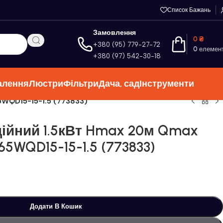
Список Бажань
Замовлення
0
₴
+380 (95) 779-27-72
0
елемен
+380 (97) 542-30-18
алення
Люстри
Фільтри
Дача, сад
Інструменти
5WQD15-15-1.5 (773833)
ційний 1.5кВт Hmax 20м Qmax
65WQD15-15-1.5 (773833)
Додати В Кошик