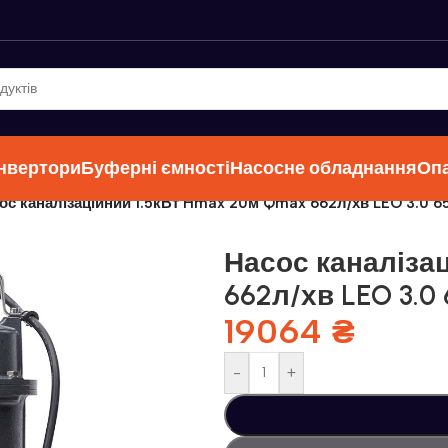
інвертори
Буферні ємності
Насосне обладнання
Оп
ос каналізаційний 1.5кВт Hmax 20м Qmax 662л/хв LEO 3.0 6
Насос каналіза
662л/хв LEO 3.0 
19064
₴
-
+