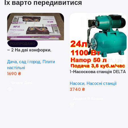
Їх варто передивитися
РОЗПРОДАНО
– 2 На дві конфорки,
скляна поверхня, з п’єзо-
Дача, сад і город
,
Плити
розпалюванням.
настільні
1-Насоскова станція DELTA
1690
₴
JET 100 A (a) (24 Літра, 1.1
Читати Далі
Насоси
,
Насосні станції
кВт) ( Польща)
3740
₴
Додати В Кошик