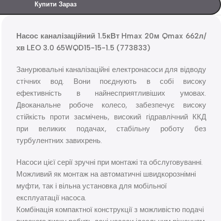
Купити Зараз
Насос каналізаційний 1.5кВт Hmax 20м Qmax 662л/
хв LEO 3.0 65WQD15-15-1.5 (773833)
Занурювальні каналізаційні електронасоси для відводу
стічних вод. Вони поєднують в собі високу
ефективність в найнесприятливіших умовах.
Двоканальне робоче колесо, забезпечує високу
стійкість проти засмічень, високий гідравлічний ККД
при великих подачах, стабільну роботу без
турбулентних завихрень.
Насоси цієї серії зручні при монтажі та обслуговуванні.
Можливий як монтаж на автоматичні швидкорознімні
муфти, так і вільна установка для мобільної
експлуатації насоса.
Комбінація компактної конструкції з можливістю подачі