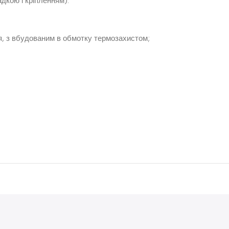
дкою і кріпленням).
я, з вбудованим в обмотку термозахистом;