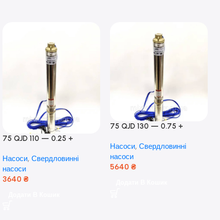
75 QJD 130 — 0.75 +
контроль боксу,Польща!
75 QJD 110 — 0.25 +
Насоси
,
Свердловинні
контроль бокс Польща!
насоси
Насоси
,
Свердловинні
Мідь!
5640
₴
насоси
3640
₴
Додати В Кошик
Додати В Кошик