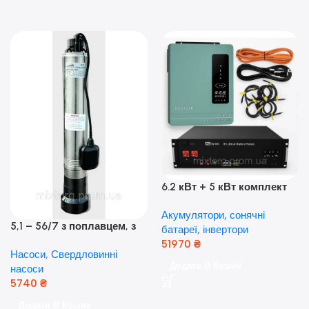
6.2 кВт + 5 кВт комплект
резервного живлення|
Акумулятори, сонячні
Гібридний інвертор Anern
5,1 – 56/7 з поплавцем, з
батареї, інвертори
та акумулятор Dyness, 50А
нижнім забором води
51970
₴
Насоси
,
Свердловинні
(оригінал Польща)
Додати В Кошик
насоси
5740
₴
Додати В Кошик