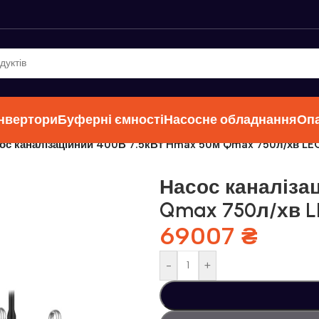
інвертори
Буферні ємності
Насосне обладнання
Оп
ос каналізаційний 400В 7.5кВт Hmax 50м Qmax 750л/хв LE
Насос каналіза
Qmax 750л/хв LE
69007
₴
-
+