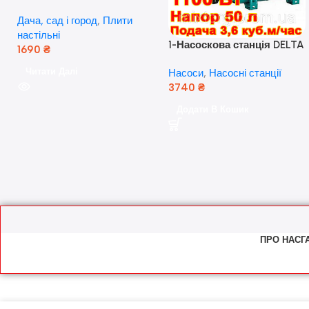
скляна поверхня, з п’єзо-
Дача, сад і город
,
Плити
розпалюванням.
настільні
1-Насоскова станція DELTA
1690
₴
JET 100 A (a) (24 Літра, 1.1
Читати Далі
Насоси
,
Насосні станції
кВт) ( Польща)
3740
₴
Додати В Кошик
ПРО НАС
Г