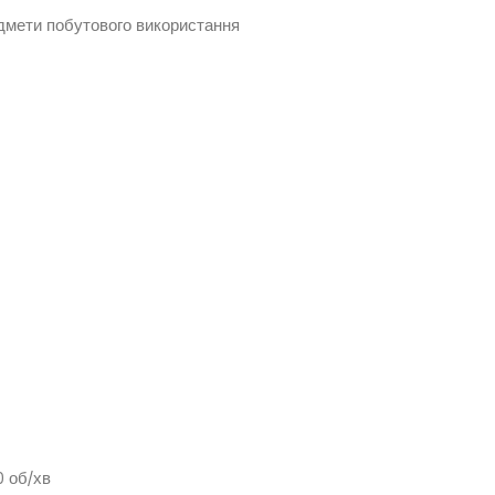
едмети побутового використання
0 об/хв