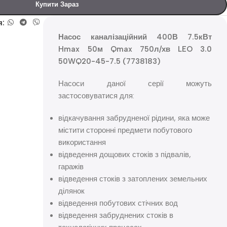
Купити Зараз
я:
Насос каналізаційний 400В 7.5кВт
Hmax 50м Qmax 750л/хв LEO 3.0
50WQ20-45-7.5 (7738183)
Насоси даної серії можуть
застосовуватися для:
відкачування забрудненої рідини, яка може
містити сторонні предмети побутового
використання
відведення дощових стоків з підвалів,
гаражів
відведення стоків з затоплених земельних
ділянок
відведення побутових стічних вод
відведення забруднених стоків в