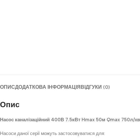
ОПИС
ДОДАТКОВА ІНФОРМАЦІЯ
ВІДГУКИ (0)
Опис
Насос каналізаційний 400В 7.5кВт Hmax 50м Qmax 750л/х
Насоси даної серії можуть застосовуватися для: