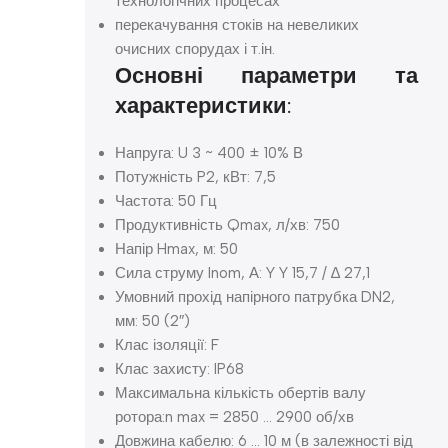
технологічних процесах
перекачування стоків на невеликих
очисних спорудах і т.ін.
Основні параметри та
характеристики:
Напруга: U 3 ~ 400 ± 10% В
Потужність P2, кВт: 7,5
Частота: 50 Гц
Продуктивність Qmax, л/хв: 750
Напір Hmax, м: 50
Сила струму Inom, А: Y Y 15,7 / ∆ 27,1
Умовний прохід напірного патрубка DN2,
мм: 50 (2″)
Клас ізоляції: F
Клас захисту: IP68
Максимальна кількість обертів валу
ротора:n max = 2850 … 2900 об/хв
Довжина кабелю: 6 … 10 м (в залежності від