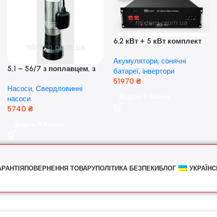
6.2 кВт + 5 кВт комплект
резервного живлення|
Акумулятори, сонячні
Гібридний інвертор Anern
5,1 – 56/7 з поплавцем, з
батареї, інвертори
та акумулятор Dyness, 50А
нижнім забором води
51970
₴
Насоси
,
Свердловинні
(оригінал Польща)
Додати В Кошик
насоси
5740
₴
Додати В Кошик
АРАНТІЯ
ПОВЕРНЕННЯ ТОВАРУ
ПОЛІТИКА БЕЗПЕКИ
БЛОГ
УКРАЇНС