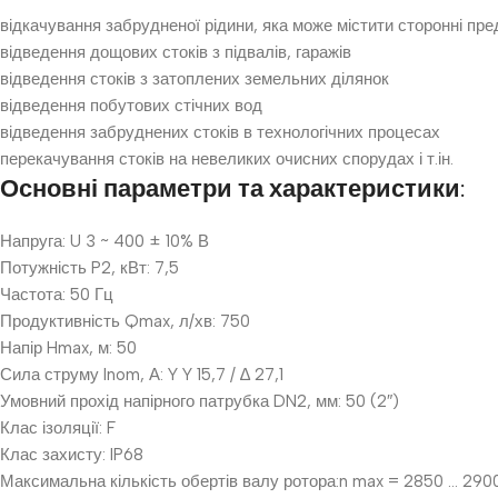
відкачування забрудненої рідини, яка може містити сторонні пр
відведення дощових стоків з підвалів, гаражів
відведення стоків з затоплених земельних ділянок
відведення побутових стічних вод
відведення забруднених стоків в технологічних процесах
перекачування стоків на невеликих очисних спорудах і т.ін.
Основні параметри та характеристики:
Напруга: U 3 ~ 400 ± 10% В
Потужність P2, кВт: 7,5
Частота: 50 Гц
Продуктивність Qmax, л/хв: 750
Напір Hmax, м: 50
Сила струму Inom, А: Y Y 15,7 / ∆ 27,1
Умовний прохід напірного патрубка DN2, мм: 50 (2″)
Клас ізоляції: F
Клас захисту: IP68
Максимальна кількість обертів валу ротора:n max = 2850 … 290