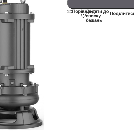
Додати до
Порівняйте
Поділитис
списку
бажань