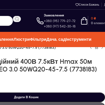
Список Бажань
Замовлення
0
₴
+380 (95) 779-27-72
0
елемен
+380 (97) 542-30-18
алення
Люстри
Фільтри
Дача, сад
Інструменти
O 3.0 50WQ20-45-7.5 (7738183)
ційний 400В 7.5кВт Hmax 50м
O 3.0 50WQ20-45-7.5 (7738183)
Додати В Кошик