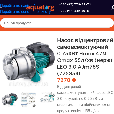
+380 (95) 779-27-72
Перейти до навігації
+380 (97) 542-30-18
Перейти до основного вмісту
Головна
/
Насоси та насосне обладнання
/
Поверхневі насоси
Насос відцентровий
самовсмоктуючий
0.75кВт Hmax 47м
Qmax 55л/хв (нерж)
LEO 3.0 AJm75S
(775354)
7270
₴
Відцентровий
самовсмоктувальний насос LEO
3.0 потужністю 0.75 кВт, з
максимальним підйомом 46 м і
продуктивністю 55 л/хв,