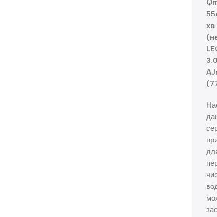
Qm
55
хв
(н
LE
3.
AJ
(7
На
дан
сер
при
дл
пе
чис
вод
мо
за