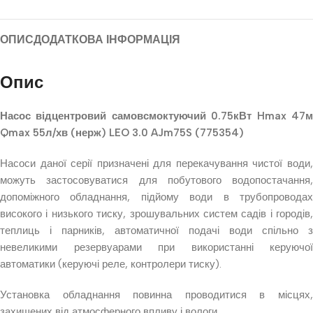
ОПИС
ДОДАТКОВА ІНФОРМАЦІЯ
Опис
Насос відцентровий самовсмоктуючий 0.75кВт Hmax 47м
Qmax 55л/хв (нерж) LEO 3.0 AJm75S (775354)
Насоси даної серії призначені для перекачування чистої води,
можуть застосовуватися для побутового водопостачання,
допоміжного обладнання, підйому води в трубопроводах
високого і низького тиску, зрошувальних систем садів і городів,
теплиць і парників, автоматичної подачі води спільно з
невеликими резервуарами при використанні керуючої
автоматики (керуючі реле, контролери тиску).
Установка обладнання повинна проводитися в місцях,
захищених від атмосферного впливу і вологи.