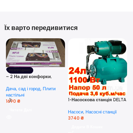
Їх варто передивитися
РОЗПРОДАНО
– 2 На дві конфорки,
скляна поверхня, з п’єзо-
Дача, сад і город
,
Плити
розпалюванням.
настільні
1-Насоскова станція DELTA
1690
₴
JET 100 A (a) (24 Літра, 1.1
Читати Далі
Насоси
,
Насосні станції
кВт) ( Польща)
3740
₴
5
Додати В Кошик
н