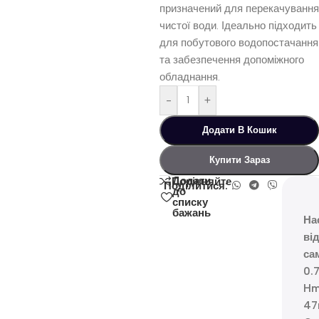
призначений для перекачування
чистої води. Ідеально підходить
для побутового водопостачання
та забезпечення допоміжного
обладнання.
-
+
Додати В Кошик
Купити Зараз
Додати
Порівняйте
Поділитися:
до
списку
бажань
На
ві
са
0.
Hm
47