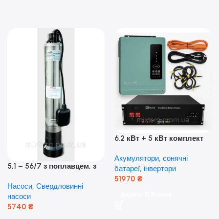
6.2 кВт + 5 кВт комплект
резервного живлення|
Акумулятори, сонячні
Гібридний інвертор Anern
5,1 – 56/7 з поплавцем, з
батареї, інвертори
та акумулятор Dyness, 50А
нижнім забором води
51970
₴
Насоси
,
Свердловинні
(оригінал Польща)
Додати В Кошик
насоси
5740
₴