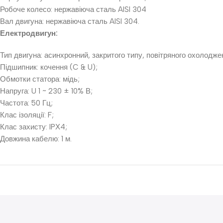
Робоче колесо: нержавіюча сталь AISI 304
Вал двигуна: нержавіюча сталь AISI 304.
Електродвигун:
Тип двигуна: асинхронний, закритого типу, повітряного охолодж
Підшипник: кочення (C & U);
Обмотки статора: мідь;
Напруга: U 1 ~ 230 ± 10% В;
Частота: 50 Гц;
Клас ізоляції: F;
Клас захисту: IPХ4;
Довжина кабелю: 1 м.