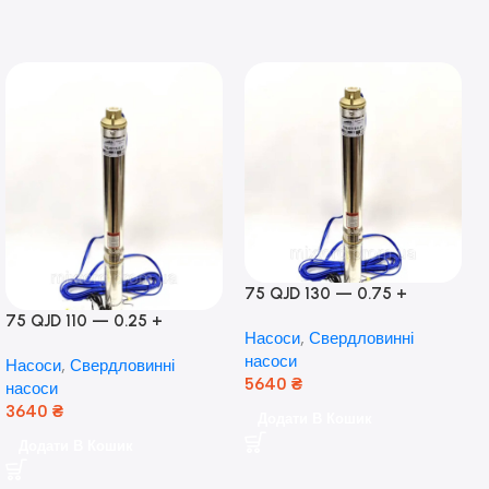
75 QJD 130 — 0.75 +
контроль боксу,Польща!
75 QJD 110 — 0.25 +
Насоси
,
Свердловинні
контроль бокс Польща!
насоси
Насоси
,
Свердловинні
Мідь!
5640
₴
насоси
3640
₴
Додати В Кошик
Додати В Кошик