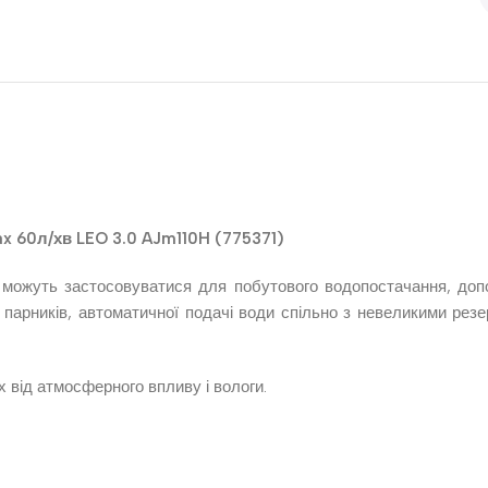
x 60л/хв LEO 3.0 AJm110H (775371)
, можуть застосовуватися для побутового водопостачання, доп
і парників, автоматичної подачі води спільно з невеликими рез
 від атмосферного впливу і вологи.