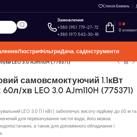
Список Бажань
Замовлення
0
₴
+380 (95) 779-27-72
0
елемен
+380 (97) 542-30-18
алення
Люстри
Фільтри
Дача, сад
Інструменти
л/хв LEO 3.0 AJm110H (775371)
овий самовсмоктуючий 1.1кВт
0л/хв LEO 3.0 AJm110H (775371)
вальний LEO 3.0 (1.1 кВт) забезпечує висоту підйому до 60 м та
значений для перекачування чистої води, його можна
одопостачанні, а також для допоміжного обладнання і
х.