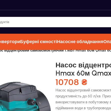
інвертори
Буферні ємності
Насосне обладнання
Оп
ос відцентровий самовсмоктуючий 1.1кВт Hmax 60м Qmax 60
Насос відцентр
Hmax 60м Qmax 6
10708
₴
Насос відцентровий самовсмокту
продуктивність до 60 л/хв. При
використовувати в побутовому в
підіймання води в трубопровода