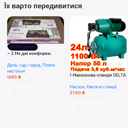
Їх варто передивитися
РОЗПРОДАНО
– 2 На дві конфорки,
скляна поверхня, з п’єзо-
Дача, сад і город
,
Плити
розпалюванням.
настільні
1-Насоскова станція DELTA
1690
₴
JET 100 A (a) (24 Літра, 1.1
Читати Далі
Насоси
,
Насосні станції
кВт) ( Польща)
3740
₴
Додати В Кошик