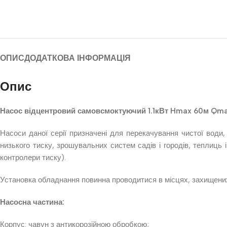
ОПИС
ДОДАТКОВА ІНФОРМАЦІЯ
Опис
Насос відцентровий самовсмоктуючий 1.1кВт Hmax 60м Qma
Насоси даної серії призначені для перекачування чистої води
низького тиску, зрошувальних систем садів і городів, теплиць 
контролери тиску).
Установка обладнання повинна проводитися в місцях, захищених
Насосна частина:
Корпус: чавун з антикорозійною обробкою;