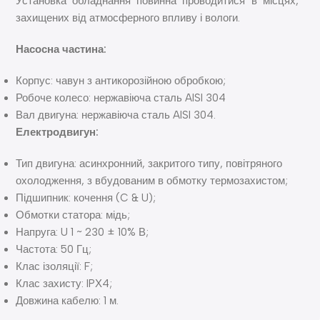
Установка обладнання повинна проводитися в місцях,
захищених від атмосферного впливу і вологи.
Насосна частина:
Корпус: чавун з антикорозійною обробкою;
Робоче колесо: нержавіюча сталь AISI 304
Вал двигуна: нержавіюча сталь AISI 304.
Електродвигун:
Тип двигуна: асинхронний, закритого типу, повітряного
охолодження, з вбудованим в обмотку термозахистом;
Підшипник: кочення (C & U);
Обмотки статора: мідь;
Напруга: U 1 ~ 230 ± 10% В;
Частота: 50 Гц;
Клас ізоляції: F;
Клас захисту: IPХ4;
Довжина кабелю: 1 м.