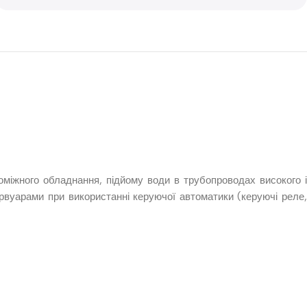
оміжного обладнання, підйому води в трубопроводах високого і
ервуарами при використанні керуючої автоматики (керуючі реле,