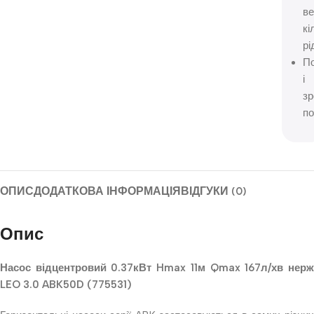
ве
кі
рі
П
і
з
по
ОПИС
ДОДАТКОВА ІНФОРМАЦІЯ
ВІДГУКИ (0)
Опис
Насос відцентровий 0.37кВт Hmax 11м Qmax 167л/хв нерж
LEO 3.0 ABK50D (775531)