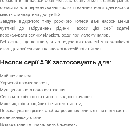
Горизонтальні насоси серії ABK застосовуються в самих різних
областях для перекачування чистої і технічної води. Дані насоси
мають стандартний двигун IE2.
Завдяки відкритого типу робочого колеса дані насоси менш
чутливі до забруднень рідини. Насоси цієї серії здатні
перекачувати велику кількість води при малому напорі.
Всі деталі, що контактують з водою виготовлені з нержавіючої
сталі для забезпечення високої корозійної стійкості.
Насоси серії ABK застосовують для:
Мийних систем;
Харчової промисловості;
Муніципального водопостачання;
Систем технічного та питного водопостачання;
Миючих, фільтраційних і очисних систем;
Перекачування різних слабоагресивних рідин, які не впливають
на нержавіючу сталь;
Використання в плавальних басейнах;