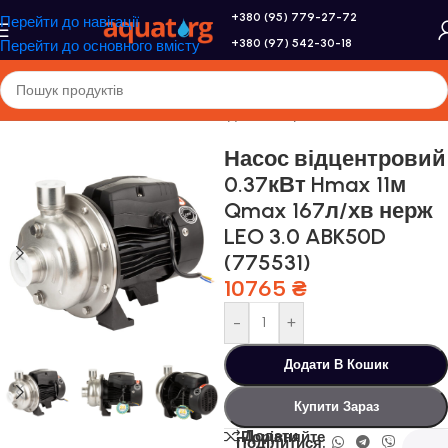
+380 (95) 779-27-72
Перейти до навігації
+380 (97) 542-30-18
Перейти до основного вмісту
Головна
/
Насоси та насосне обладнання
/
Промислові насоси
Насос відцентровий
0.37кВт Hmax 11м
Qmax 167л/хв нерж
LEO 3.0 ABK50D
(775531)
10765
₴
-
+
Додати В Кошик
Купити Зараз
Додати
Порівняйте
Поділитися: