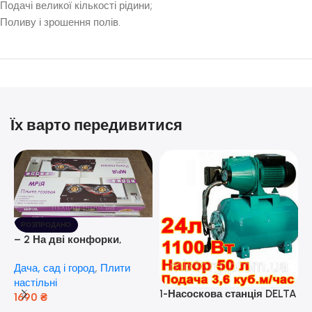
Подачі великої кількості рідини;
Поливу і зрошення полів.
Їх варто передивитися
РОЗПРОДАНО
– 2 На дві конфорки,
скляна поверхня, з п’єзо-
Дача, сад і город
,
Плити
розпалюванням.
настільні
1-Насоскова станція DELTA
1690
₴
JET 100 A (a) (24 Літра, 1.1