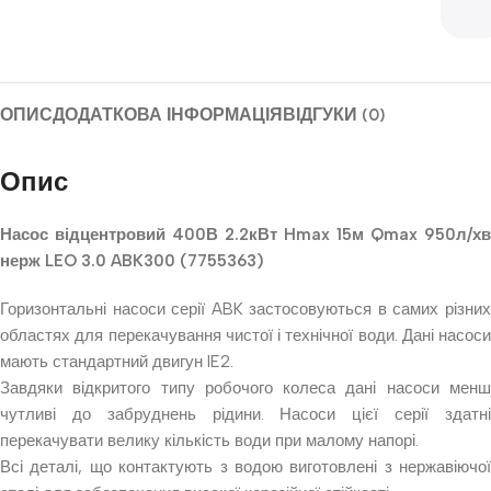
ОПИС
ДОДАТКОВА ІНФОРМАЦІЯ
ВІДГУКИ (0)
Опис
Насос відцентровий 400В 2.2кВт Hmax 15м Qmax 950л/хв
нерж LEO 3.0 ABK300 (7755363)
Горизонтальні насоси серії ABK застосовуються в самих різних
областях для перекачування чистої і технічної води. Дані насоси
мають стандартний двигун IE2.
Завдяки відкритого типу робочого колеса дані насоси менш
чутливі до забруднень рідини. Насоси цієї серії здатні
перекачувати велику кількість води при малому напорі.
Всі деталі, що контактують з водою виготовлені з нержавіючої