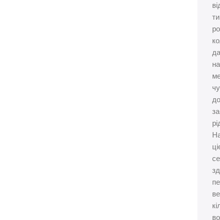
ві
ти
ро
ко
да
на
м
чу
д
за
рі
Н
ці
се
зд
пе
ве
кі
в