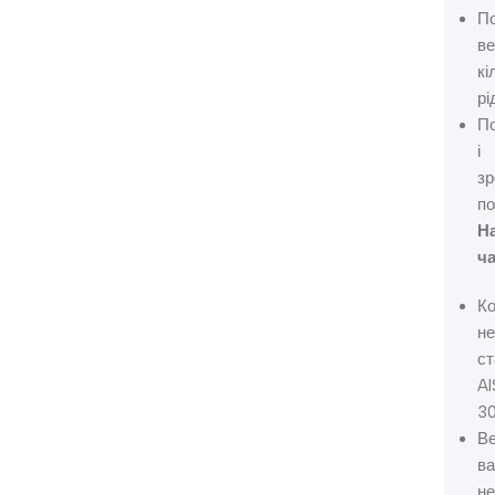
По
ве
кі
рі
П
і
з
по
Н
ча
Ко
не
ст
AI
30
В
ва
не