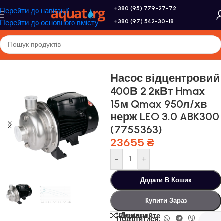
+380 (95) 779-27-72
Перейти до навігації
+380 (97) 542-30-18
Перейти до основного вмісту
Головна
/
Насоси та насосне обладнання
/
Промислові насоси
Насос відцентровий
400В 2.2кВт Hmax
15м Qmax 950л/хв
нерж LEO 3.0 ABK300
(7755363)
23655
₴
-
+
Додати В Кошик
Купити Зараз
Додати
Порівняйте
Поділитися: