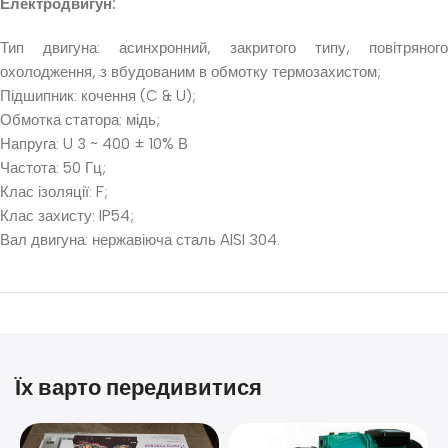
Електродвигун:
Тип двигуна: асинхронний, закритого типу, повітряного
охолодження, з вбудованим в обмотку термозахистом;
Підшипник: кочення (C & U);
Обмотка статора: мідь;
Напруга: U 3 ~ 400 ± 10% В
Частота: 50 Гц;
Клас ізоляції: F;
Клас захисту: IP54;
Вал двигуна: нержавіюча сталь AISI 304.
Їх варто передивитися