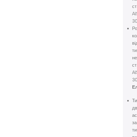
ст
AI
30
Р
ко
ві
ти
не
ст
AI
30
Е
Ти
дв
ас
за
ти