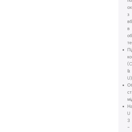
по
ох
з
в
в
об
те
Пі
ко
(
&
U)
О
ст
мі
На
U
3
~