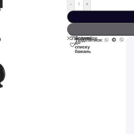
-
+
Додати
Порівняйте
Поділитися:
до
списку
бажань