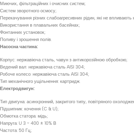
Миючих, фільтраційних і очисних систем;
Систем зворотного осмосу;
Перекачування різних слабоагресивних рідин, які не впливають 
Використання в плавальних басейнах;
Фонтанних установок;
Поливу і зрошення полів.
Насосна частина:
Корпус: нержавіюча сталь, чавун з антикорозійною обробкою;
Ведений вал: нержавіюча сталь AISI 304;
Робоче колесо: нержавіюча сталь AISI 304;
Тип механічного ущільнення: картридж.
Електродвигун:
Тип двигуна: асинхронний, закритого типу, повітряного охолодже
Підшипник: кочення (C & U);
Обмотка статора: мідь;
Напруга: U 3 ~ 400 ± 10% В
Частота: 50 Гц;