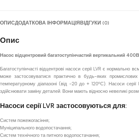
ОПИС
ДОДАТКОВА ІНФОРМАЦІЯ
ВІДГУКИ (0)
Опис
Насос відцентровий багатоступінчастий вертикальний 400В 
Багатоступінчасті відцентрові насоси серії LVR є нормально в
може застосовуватися практично в будь-яких промислових 
температурному діапазоні (від -20 до + 120ºС). Насоси сері
здійснювати заміну деталей. Вони мають відносно невеликі розм
Насоси серії LVR застосовуються для:
Систем пожежогасіння;
Муніципального водопостачання;
Систем технічного та питного водопостачання;