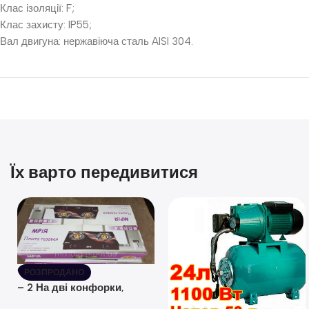
Клас ізоляції: F;
Клас захисту: IP55;
Вал двигуна: нержавіюча сталь AISI 304.
Їх варто передивитися
РОЗПРОДАНО
– 2 На дві конфорки,
скляна поверхня, з п’єзо-