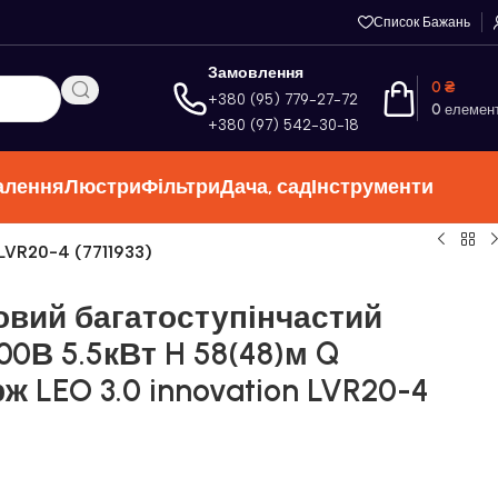
Список Бажань
Замовлення
0
₴
+380 (95) 779-27-72
0
елемен
+380 (97) 542-30-18
алення
Люстри
Фільтри
Дача, сад
Інструменти
 LVR20-4 (7711933)
овий багатоступінчастий
0В 5.5кВт H 58(48)м Q
ж LEO 3.0 innovation LVR20-4