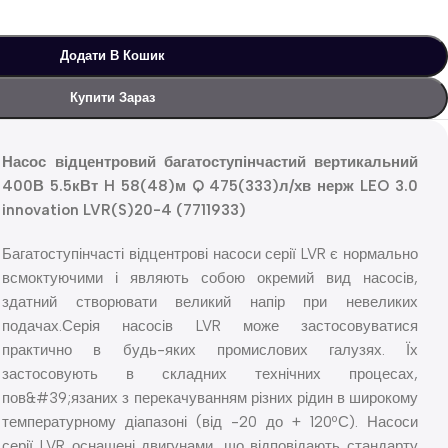
Додати В Кошик
Купити Зараз
Насос відцентровий багатоступінчастий вертикальний
400В 5.5кВт H 58(48)м Q 475(333)л/хв нерж LEO 3.0
innovation LVR(S)20-4 (7711933)
Багатоступінчасті відцентрові насоси серії LVR є нормально
всмоктуючими і являють собою окремий вид насосів,
здатний створювати великий напір при невеликих
подачах.Серія насосів LVR може застосовуватися
практично в будь-яких промислових галузях. Їх
застосовують в складних технічних процесах,
пов&#39;язаних з перекачуванням різних рідин в широкому
температурному діапазоні (від -20 до + 120ºС). Насоси
серії LVR оснащені двигунами, що відповідають стандарту