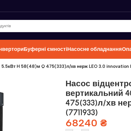
інвертори
Буферні ємності
Насосне обладнання
Оп
 5.5кВт H 58(48)м Q 475(333)л/хв нерж LEO 3.0 innovation
Насос відцентр
вертикальний 40
475(333)л/хв нер
(7711933)
68240
₴