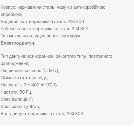
Корпус: нержавіюча сталь, чавун з антикорозійною
обробкою;
Ведений вал: нержавіюча сталь AISI 304;
Робоче колесо: нержавіюча сталь AISI 304;
Тип механічного ущільнення: картридж.
Електродвигун:
Тип двигуна: асинхронний, закритого типу, повітряного
охолодження;
Підшипник: кочення (C & U);
Обмотка статора: мідь;
Напруга: U 3 ~ 400 ± 10% В
Частота: 50 Гц;
Клас ізоляції: F;
Клас захисту: IP55;
Вал двигуна: нержавіюча сталь AISI 304.