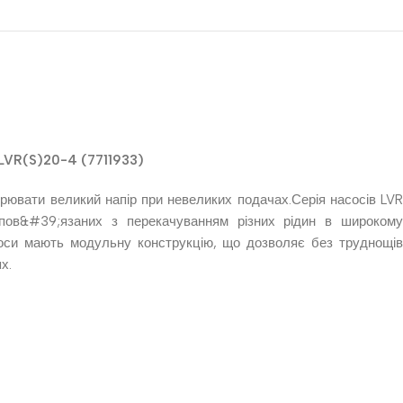
LVR(S)20-4 (7711933)
орювати великий напір при невеликих подачах.Серія насосів LVR
 пов&#39;язаних з перекачуванням різних рідин в широкому
асоси мають модульну конструкцію, що дозволяє без труднощів
х.