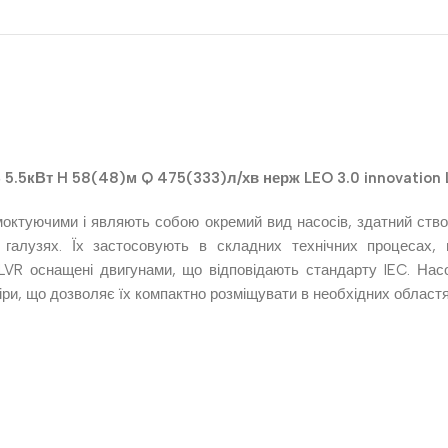
5.5кВт H 58(48)м Q 475(333)л/хв нерж LEO 3.0 innovation 
смоктуючими і являють собою окремий вид насосів, здатний ств
галузях. Їх застосовують в складних технічних процесах,
ї LVR оснащені двигунами, що відповідають стандарту IEC. Н
іри, що дозволяє їх компактно розміщувати в необхідних областя