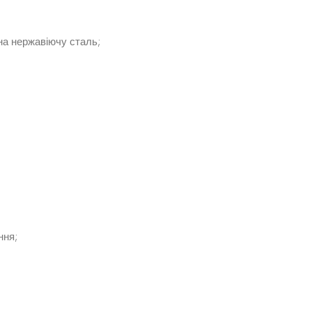
на нержавіючу сталь;
ння;