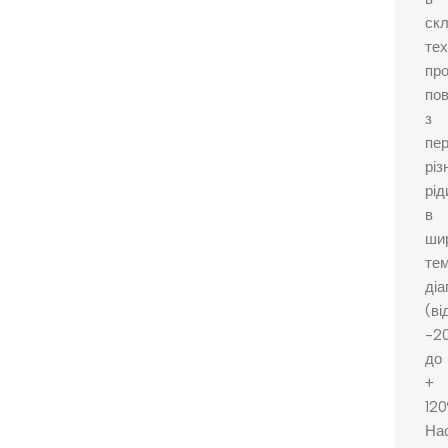
ск
тех
про
пов
з
пе
різ
рід
в
ши
те
діа
(ві
-2
до
+
120
На