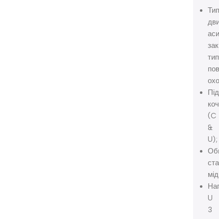
Ти
дви
аси
зак
тип
пов
ох
Під
ко
(C
&
U);
Об
ста
мід
Нап
U
3