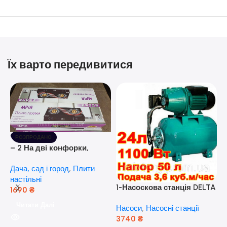
Їх варто передивитися
РОЗПРОДАНО
– 2 На дві конфорки,
скляна поверхня, з п’єзо-
Дача, сад і город
,
Плити
розпалюванням.
настільні
1-Насоскова станція DELTA
1690
₴
JET 100 A (a) (24 Літра, 1.1
Читати Далі
Насоси
,
Насосні станції
кВт) ( Польща)
3740
₴
5