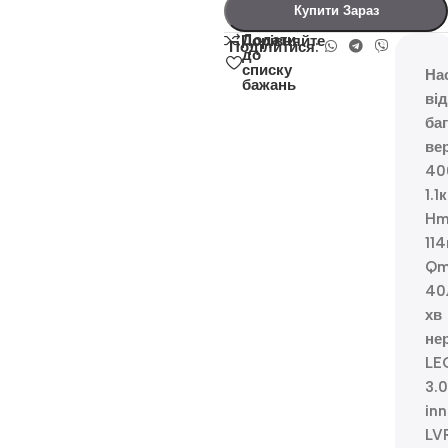
Купити Зараз
Додати
Порівняйте
Поділитися:
до
списку
На
бажань
ві
ба
ве
40
1.1
Hm
11
Qm
40
хв
не
LE
3.0
inn
LV