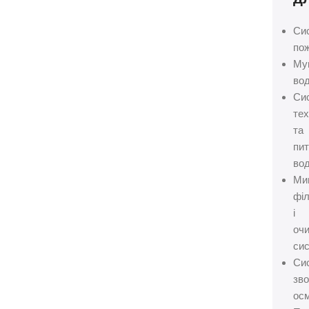
Си
пож
Му
вод
Си
тех
та
пит
вод
Ми
філ
і
оч
сис
Си
зво
осм