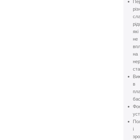
Пе
різ
сл
рід
які
не
вп
на
не
ста
Ви
в
пл
бас
Фо
уст
По
і
зр