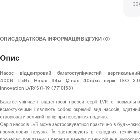
304
ОПИС
ДОДАТКОВА ІНФОРМАЦІЯ
ВІДГУКИ (0)
Опис
Насос відцентровий багатоступінчастий вертикальний
400В 1.1кВт Hmax 114м Qmax 40л/хв нерж LEO 3.0
innovation LVR(S)1-19 (7710153)
Багатоступінчасті відцентрові насоси серії LVR є нормально
всмоктуючими і являють собою окремий вид насосів, здатний
створювати великий напір при невеликих подачах.
Серія насосів LVR може застосовуватися практично в будь-яких
промислових галузях. Їх застосовують в складних технічних
процесах, пов’язаних з перекачуванням різних рідин в широкому