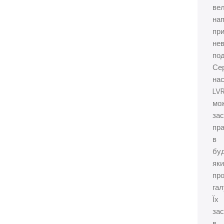
ве
нап
пр
не
под
Сер
нас
LV
мо
зас
пра
в
бу
яки
пр
гал
Їх
за
в