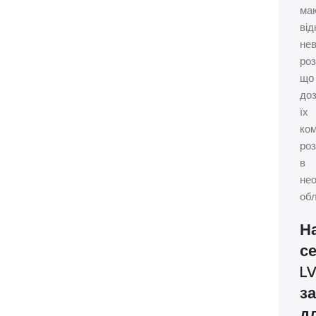
ма
від
нев
роз
що
до
їх
ко
ро
в
нео
обл
Н
се
L
з
дл