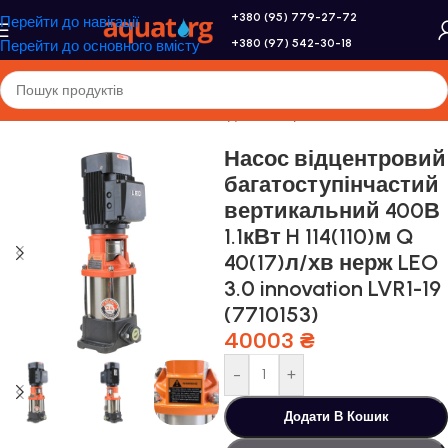
+380 (95) 779-27-72
Перейти до навігації
+380 (97) 542-30-18
Перейти до основного вмісту
Головна
/
Насоси та насосне обладнання
/
Промислові насоси
Насос відцентровий
багатоступінчастий
вертикальний 400В
1.1кВт H 114(110)м Q
40(17)л/хв нерж LEO
3.0 innovation LVR1-19
(7710153)
40003
₴
-
+
Додати В Кошик