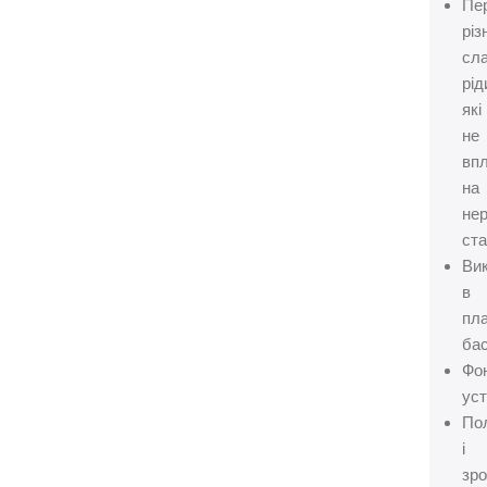
Пе
різ
сл
рід
які
не
вп
на
не
ста
Ви
в
пл
бас
Фо
уст
По
і
зр