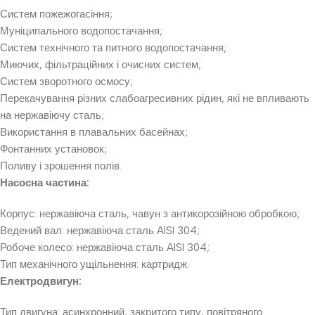
Систем пожежогасіння;
Муніципального водопостачання;
Систем технічного та питного водопостачання;
Миючих, фільтраційних і очисних систем;
Систем зворотного осмосу;
Перекачування різних слабоагресивних рідин, які не впливають
на нержавіючу сталь;
Використання в плавальних басейнах;
Фонтанних установок;
Поливу і зрошення полів.
Насосна частина:
Корпус: нержавіюча сталь, чавун з антикорозійною обробкою;
Ведений вал: нержавіюча сталь AISI 304;
Робоче колесо: нержавіюча сталь AISI 304;
Тип механічного ущільнення: картридж.
Електродвигун:
Тип двигуна: асинхронний, закритого типу, повітряного