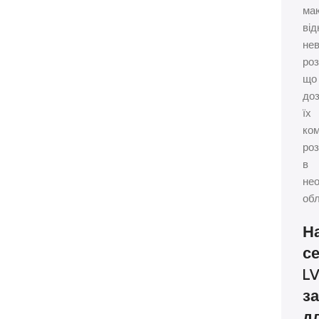
ма
від
нев
роз
що
до
їх
ко
ро
в
нео
обл
Н
се
L
з
дл