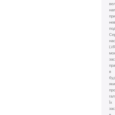
ве
нап
пр
не
под
Сер
нас
LV
мо
зас
пра
в
бу
яки
пр
гал
Їх
за
в