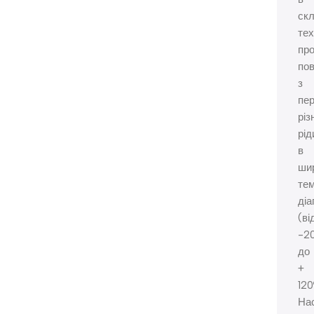
ск
тех
про
пов
з
пе
різ
рід
в
ши
те
діа
(ві
-2
до
+
120
На