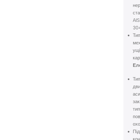
не
ст
AIS
30
Ти
мех
ущі
кар
Ел
Ти
дви
аси
зак
тип
пов
ох
Під
ко