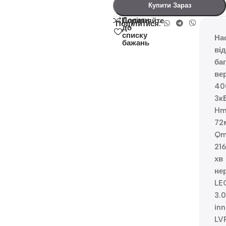
Купити Зараз
Додати
Порівняйте
Поділитися:
до
списку
На
бажань
ві
ба
ве
40
3к
Hm
72
Qm
216
хв
не
LE
3.0
inn
LV