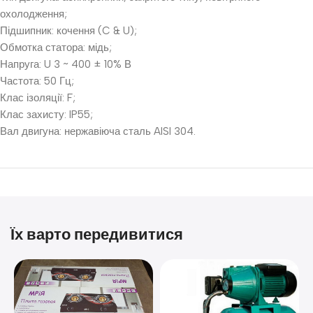
охолодження;
Підшипник: кочення (C & U);
Обмотка статора: мідь;
Напруга: U 3 ~ 400 ± 10% В
Частота: 50 Гц;
Клас ізоляції: F;
Клас захисту: IP55;
Вал двигуна: нержавіюча сталь AISI 304.
Їх варто передивитися