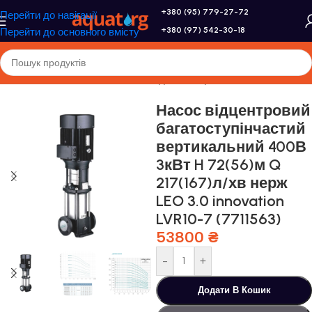
+380 (95) 779-27-72
Перейти до навігації
+380 (97) 542-30-18
Перейти до основного вмісту
Головна
/
Насоси та насосне обладнання
/
Промислові насоси
Насос відцентровий
багатоступінчастий
вертикальний 400В
3кВт H 72(56)м Q
217(167)л/хв нерж
LEO 3.0 innovation
LVR10-7 (7711563)
53800
₴
-
+
Додати В Кошик