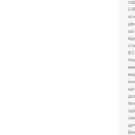
сер
LV
ос
дви
що
від
ст
IEC
На
ма
мо
кон
що
до
без
зді
зам
дет
Во