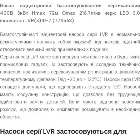
Насос відцентровий багатоступінчастий вертикальний
400В 3кВт Hmax 72м Qmax 216.7л/хв нерж LEO 3.0
innovation LVR(S)10-7 (7711563)
Багатоступінчасті відцентрові насоси серії LVR є нормально
всмоктуючими і являють собою окремий вид насосів, здатний
створювати великий напір при невеликих подачах.
Серія насосів LVR може застосовуватися практично в будь-яких
промислових галузях. Їх застосовують в складних технічних
процесах, пов’язаних з перекачуванням різних рідин в широкому
температурному діапазоні (від -20 до + 120ºС). Насоси серії LVR
оснащені двигунами, що відповідають стандарту IEC. Насоси
мають модульну конструкцію, що дозволяє без труднощів
здійснювати заміну деталей. Вони мають відносно невеликі
розміри, що дозволяє їх компактно розміщувати в необхідних
областях.
Насоси серії LVR застосовуються для: