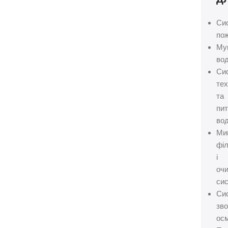
Си
пож
Му
вод
Си
тех
та
пит
вод
Ми
філ
і
оч
сис
Си
зво
осм