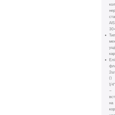
кол
не
ст
AIS
30
Ти
мех
ущі
кар
Елі
фл
2шт
(1
1/4
–
вст
на
кор