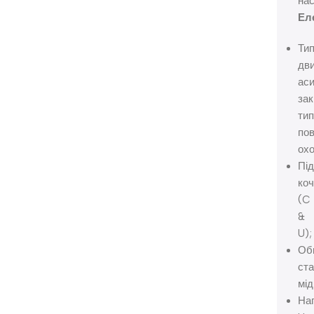
нас
Ел
Ти
дви
аси
зак
тип
пов
ох
Під
ко
(C
&
U);
Об
ста
мід
Нап