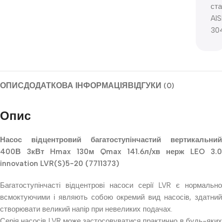
ст
AIS
304
ОПИС
ДОДАТКОВА ІНФОРМАЦІЯ
ВІДГУКИ (0)
Опис
Насос відцентровий багатоступінчастий вертикальний
400В 3кВт Hmax 130м Qmax 141.6л/хв нерж LEO 3.0
innovation LVR(S)5-20 (7711373)
Багатоступінчасті відцентрові насоси серії LVR є нормально
всмоктуючими і являють собою окремий вид насосів, здатний
створювати великий напір при невеликих подачах.
Серія насосів LVR може застосовуватися практично в будь-яких