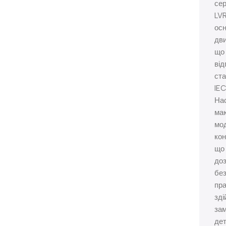
сер
LV
ос
дви
що
від
ст
IEC
На
ма
мо
кон
що
до
бе
пра
зді
зам
дет