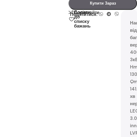
Купити Зараз
Додати
Порівняйте
Поділитися:
до
списку
На
бажань
ві
ба
ве
40
3к
Hm
13
Qm
141
хв
не
LE
3.0
inn
LV