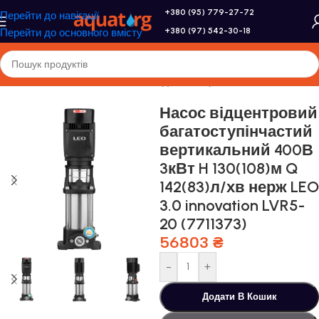
+380 (95) 779-27-72
Перейти до навігації
+380 (97) 542-30-18
Перейти до основного вмісту
Головна
/
Насоси та насосне обладнання
/
Промислові насоси
Насос відцентровий
багатоступінчастий
вертикальний 400В
3кВт H 130(108)м Q
142(83)л/хв нерж LEO
3.0 innovation LVR5-
20 (7711373)
56803
₴
-
+
Додати В Кошик