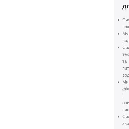
дл
Си
пож
Му
вод
Си
тех
та
пит
вод
Ми
філ
і
оч
сис
Си
зво