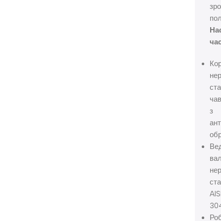
зр
пол
На
час
Кор
не
ста
ча
з
ант
об
Ве
вал
не
ст
AIS
30
Ро