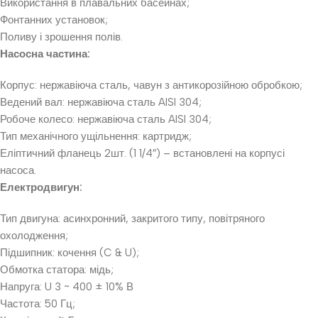
Використання в плавальних басейнах;
Фонтанних установок;
Поливу і зрошення полів.
Насосна частина:
Корпус: нержавіюча сталь, чавун з антикорозійною обробкою;
Ведений вал: нержавіюча сталь AISI 304;
Робоче колесо: нержавіюча сталь AISI 304;
Тип механічного ущільнення: картридж;
Еліптичний фланець 2шт. (1 1/4″) – встановлені на корпусі
насоса.
Електродвигун:
Тип двигуна: асинхронний, закритого типу, повітряного
охолодження;
Підшипник: кочення (C & U);
Обмотка статора: мідь;
Напруга: U 3 ~ 400 ± 10% В
Частота: 50 Гц;