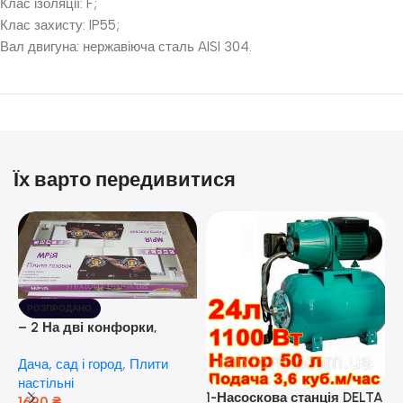
Клас ізоляції: F;
Клас захисту: IP55;
Вал двигуна: нержавіюча сталь AISI 304.
Їх варто передивитися
РОЗПРОДАНО
– 2 На дві конфорки,
скляна поверхня, з п’єзо-
Дача, сад і город
,
Плити
розпалюванням.
настільні
1-Насоскова станція DELTA
1690
₴