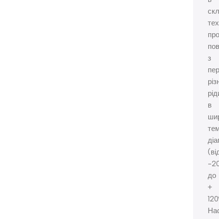
ск
тех
про
пов
з
пе
різ
рід
в
ши
те
діа
(ві
-2
до
+
120
На