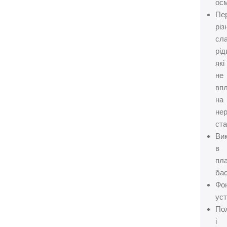
осм
Пе
різ
сл
рід
які
не
вп
на
не
ста
Ви
в
пл
бас
Фо
уст
По
і