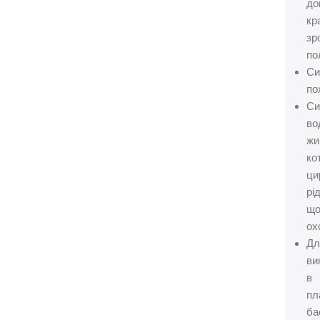
до
кр
зр
по
Си
по
Си
во
жи
ко
ци
рі
щ
ох
Дл
ви
в
пл
ба