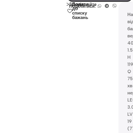
Додати
Порівняйте
Поділитися:
до
списку
На
бажань
ві
ба
ве
4
1.
H
11
Q
75
хв
не
L
3.
LV
19
(7