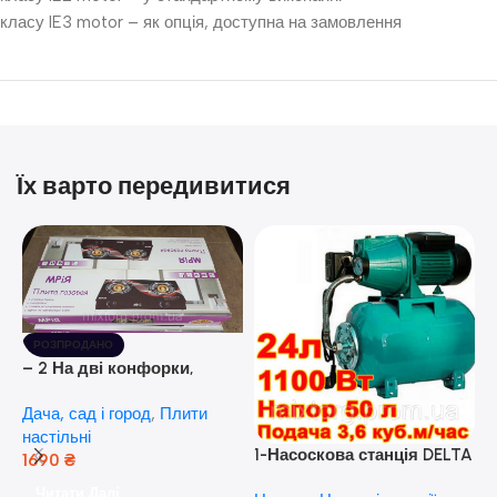
класу IE3 motor – як опція, доступна на замовлення
Їх варто передивитися
РОЗПРОДАНО
– 2 На дві конфорки,
скляна поверхня, з п’єзо-
Дача, сад і город
,
Плити
розпалюванням.
настільні
1-Насоскова станція DELTA
1690
₴
JET 100 A (a) (24 Літра, 1.1
Читати Далі