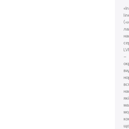
«I
li
(«
ла
на
се
LV
–
ок
ви
но
вс
на
які
ма
мо
ко
щ