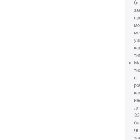
(в
за
ві
мо
ме
ущ
ка
ти
Ма
ти
в
ро
ка
на
до
33
ба
(в
за