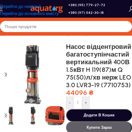
+380 (95) 779-27-72
Перейти до навігації
+380 (97) 542-30-18
Перейти до основного вмісту
Головна
/
Насоси та насосне обладнання
/
Промислові насоси
Насос відцентровий
багатоступінчастий
вертикальний 400В
1.5кВт H 119(87)м Q
75(50)л/хв нерж LEO
3.0 LVR3-19 (7710753)
44096
₴
-
+
Додати В Кошик
Купити Зараз