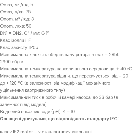
Qmax, м³ /год: 5
Qmax, л/хв: 75
Qnom, м³ /год: 3
Qnom, л/хв: 50
DN1 = DN2, G” / мм: G 1″
Клас ізоляції: F
Клас захисту: IP55
Максимальна кількість обертів валу ротора: n max = 2850 …
2900 об/хв
Максимальна температура навколишнього середовища: + 40 ᵒС
Максимальна температура рідини, що перекачується: від – 20
до + 120 °С (в залежності від модифікації механічного
ущільнення картриджного типу)
Максимальний тиск в робочій камері насоса: до 33 бар (в
залежності від моделі)
Водневий показник води (рН): 4 – 10
Оснащені двигунами, що відповідають стандарту IEC:
класу IE2 motor – у стандартному виконанні