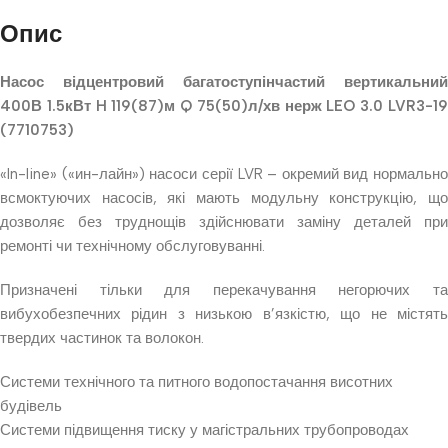
Опис
Насос відцентровий багатоступінчастий вертикальний
400В 1.5кВт H 119(87)м Q 75(50)л/хв нерж LEO 3.0 LVR3-19
(7710753)
«In-line» («ин-лайн») насоси серії LVR – окремий вид нормально
всмоктуючих насосів, які мають модульну конструкцію, що
дозволяє без труднощів здійснювати заміну деталей при
ремонті чи технічному обслуговуванні.
Призначені тільки для перекачування негорючих та
вибухобезпечних рідин з низькою в’язкістю, що не містять
твердих частинок та волокон.
Системи технічного та питного водопостачання висотних
будівель
Системи підвищення тиску у магістральних трубопроводах