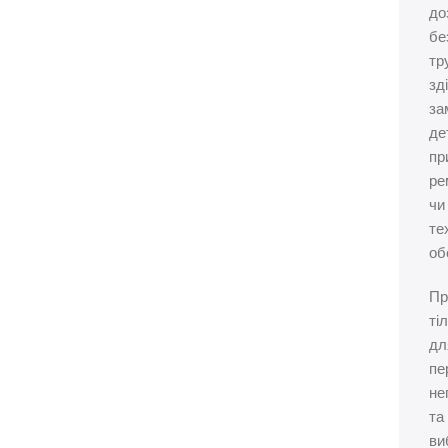
до
бе
тр
зд
за
де
пр
ре
чи
те
об
Пр
ті
дл
пе
не
та
ви