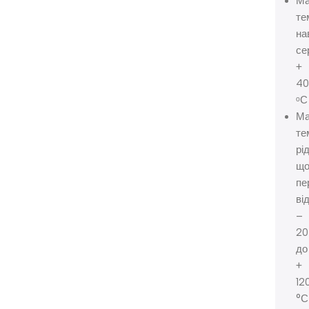
Ма
те
на
се
+
4
ᵒС
Ма
те
рі
щ
пе
ві
–
20
до
+
12
°С