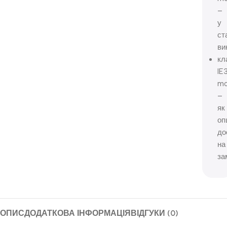
–
у
ст
ви
кл
IE
mo
–
як
оп
до
на
за
ОПИС
ДОДАТКОВА ІНФОРМАЦІЯ
ВІДГУКИ (0)