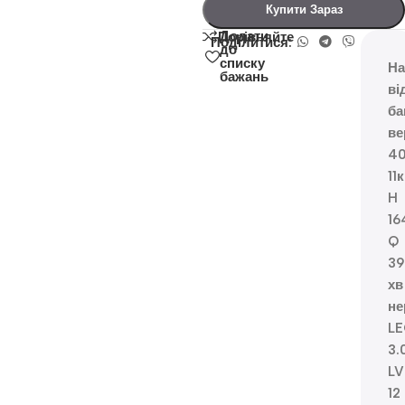
Купити Зараз
Додати
Порівняйте
Поділитися:
до
списку
На
бажань
ві
ба
ве
4
11
H
16
Q
39
хв
не
L
3.
LV
12