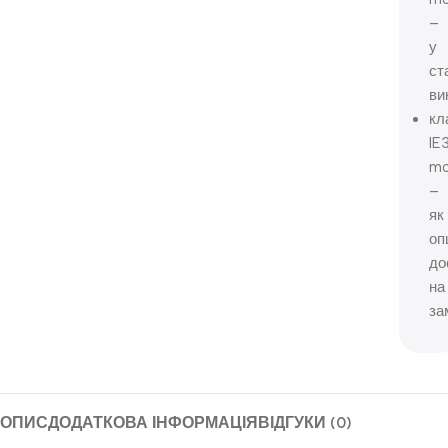
–
у
ст
ви
кл
IE
mo
–
як
оп
до
на
за
ОПИС
ДОДАТКОВА ІНФОРМАЦІЯ
ВІДГУКИ (0)