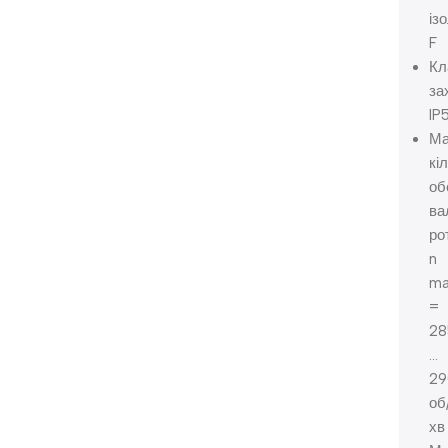
ізо
F
Кл
за
IP
Ма
кі
об
ва
ро
n
m
=
28
…
29
об
хв