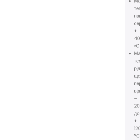
Ма
те
на
се
+
4
ᵒС
Ма
те
рі
щ
пе
ві
–
20
до
+
12
°С