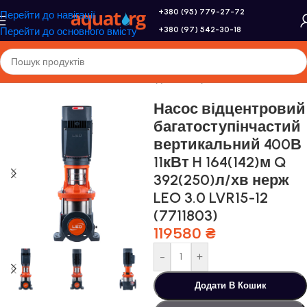
+380 (95) 779-27-72
Перейти до навігації
+380 (97) 542-30-18
Перейти до основного вмісту
Головна
/
Насоси та насосне обладнання
/
Промислові насоси
Насос відцентровий
багатоступінчастий
вертикальний 400В
11кВт H 164(142)м Q
392(250)л/хв нерж
LEO 3.0 LVR15-12
(7711803)
119580
₴
-
+
Додати В Кошик