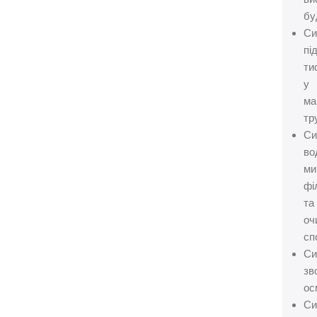
бу
Си
пі
ти
у
ма
тр
Си
во
ми
фі
та
оч
сп
Си
зв
ос
Си