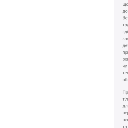
щ
до
бе
тр
зд
за
де
пр
ре
чи
те
об
Пр
ті
дл
пе
не
та