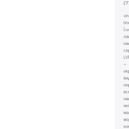
(7
«I
li
(«
ла
на
се
LV
–
ок
ви
но
вс
на
які
ма
мо
ко