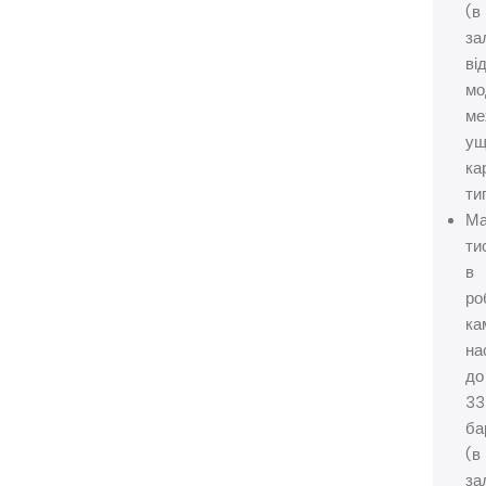
(в
за
ві
мо
ме
ущ
ка
ти
Ма
ти
в
ро
ка
на
до
33
ба
(в
за