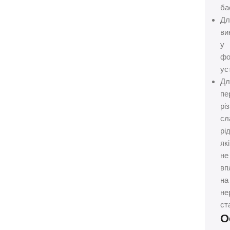
ба
Дл
ви
у
фо
ус
Дл
пе
рі
сл
рі
які
не
вп
на
не
ст
О