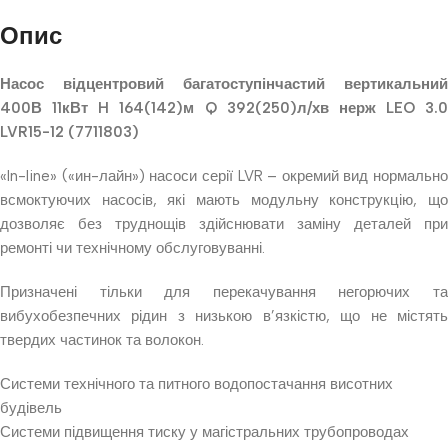
Опис
Насос відцентровий багатоступінчастий вертикальний
400В 11кВт H 164(142)м Q 392(250)л/хв нерж LEO 3.0
LVR15-12 (7711803)
«In-line» («ин-лайн») насоси серії LVR – окремий вид нормально
всмоктуючих насосів, які мають модульну конструкцію, що
дозволяє без труднощів здійснювати заміну деталей при
ремонті чи технічному обслуговуванні.
Призначені тільки для перекачування негорючих та
вибухобезпечних рідин з низькою в’язкістю, що не містять
твердих частинок та волокон.
Системи технічного та питного водопостачання висотних
будівель
Системи підвищення тиску у магістральних трубопроводах