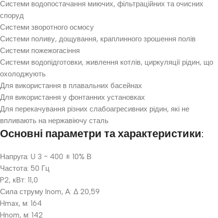
Системи водопостачання миючих, фільтраційних та очисних
споруд
Системи зворотного осмосу
Системи поливу, дощування, краплинного зрошення полів
Системи пожежогасіння
Системи водопідготовки, живлення котлів, циркуляції рідин, що
охолоджують
Для використання в плавальних басейнах
Для використання у фонтанних установках
Для перекачування різних слабоагресивних рідин, які не
впливають на нержавіючу сталь
Основні параметри та характеристики:
Напруга: U 3 ~ 400 ± 10% В
Частота: 50 Гц
P2, кВт: 11,0
Сила струму Inom, А: Δ 20,59
Hmax, м: 164
Hnom, м: 142