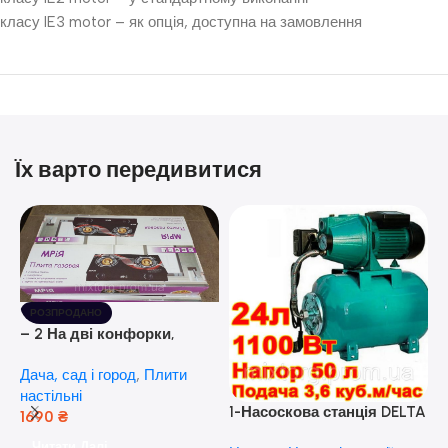
класу IE3 motor – як опція, доступна на замовлення
Їх варто передивитися
РОЗПРОДАНО
– 2 На дві конфорки,
скляна поверхня, з п’єзо-
Дача, сад і город
,
Плити
розпалюванням.
настільні
1-Насоскова станція DELTA
1690
₴
JET 100 A (a) (24 Літра, 1.1
Читати Далі