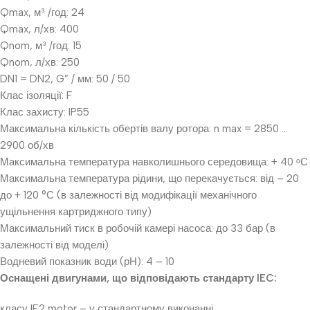
Qmax, м³ /год: 24
Qmax, л/хв: 400
Qnom, м³ /год: 15
Qnom, л/хв: 250
DN1 = DN2, G” / мм: 50 / 50
Клас ізоляції: F
Клас захисту: IP55
Максимальна кількість обертів валу ротора: n max = 2850 …
2900 об/хв
Максимальна температура навколишнього середовища: + 40 ᵒС
Максимальна температура рідини, що перекачується: від – 20
до + 120 °С (в залежності від модифікації механічного
ущільнення картриджного типу)
Максимальний тиск в робочій камері насоса: до 33 бар (в
залежності від моделі)
Водневий показник води (рН): 4 – 10
Оснащені двигунами, що відповідають стандарту IEC:
класу IE2 motor – у стандартному виконанні