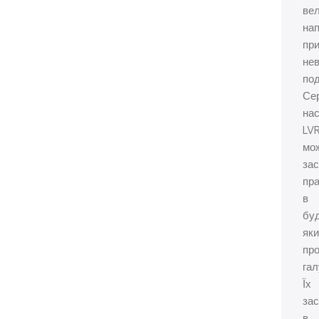
ве
нап
пр
не
под
Сер
нас
LV
мо
зас
пра
в
бу
яки
пр
гал
Їх
за
в