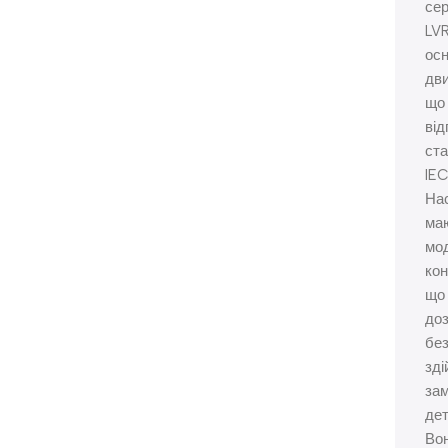
сер
LV
ос
дви
що
від
ст
IEC
На
ма
мо
кон
що
до
без
зді
зам
дет
Во