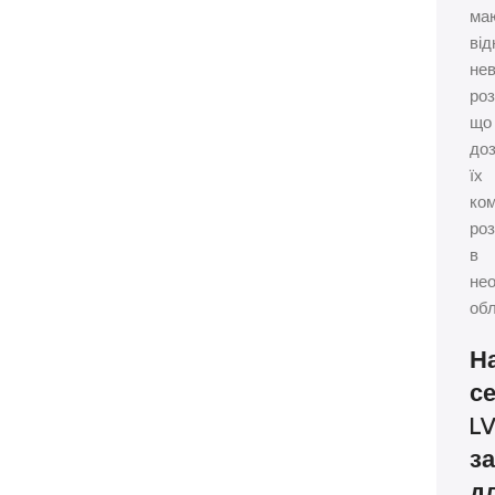
ма
від
нев
роз
що
до
їх
ко
ро
в
нео
обл
Н
се
L
з
дл