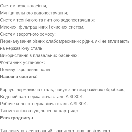
Систем пожежогасіння;
Муніципального водопостачання;
Систем технічного та питного водопостачання;
Миючих, фільтраційних і очисних систем;
Систем зворотного осмосу;
Перекачування різних слабоагресивних рідин, які не впливають
на нержавіючу сталь;
Використання в плавальних басейнах;
Фонтанних установок;
Поливу і зрошення полів.
Насосна частина:
Корпус: нержавіюча сталь, чавун з антикорозійною обробкою;
Ведений вал: нержавіюча сталь AISI 304;
Робоче колесо: нержавіюча сталь AISI 304;
Тип механічного ущільнення: картридж.
Електродвигун:
Тип двигуна: асинхронний, закритого типу, повітряного