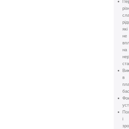
Пе
різ
сл
рід
які
не
вп
на
не
ста
Ви
в
пл
бас
Фо
уст
По
і
зр