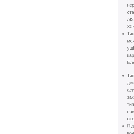
не
ст
AIS
30
Ти
мех
ущі
кар
Ел
Ти
дви
аси
зак
тип
пов
ох
Під
ко