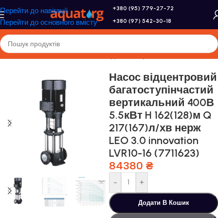
+380 (95) 779-27-72
Перейти до навігації
+380 (97) 542-30-18
Перейти до основного вмісту
Головна
/
Насоси та насосне обладнання
/
Промислові насоси
Насос відцентровий
багатоступінчастий
вертикальний 400В
5.5кВт H 162(128)м Q
217(167)л/хв нерж
LEO 3.0 innovation
LVR10-16 (7711623)
84380
₴
-
+
Додати В Кошик