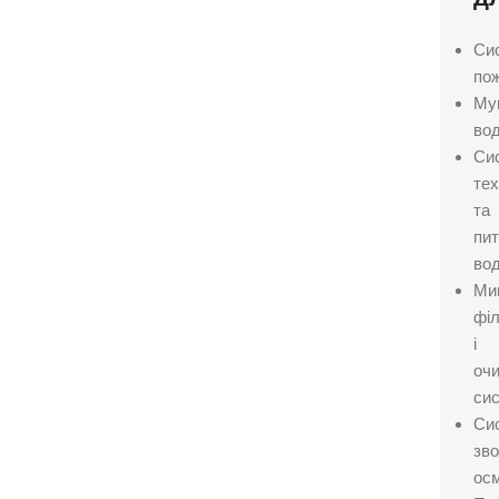
Си
пож
Му
вод
Си
тех
та
пит
вод
Ми
філ
і
оч
сис
Си
зво
осм