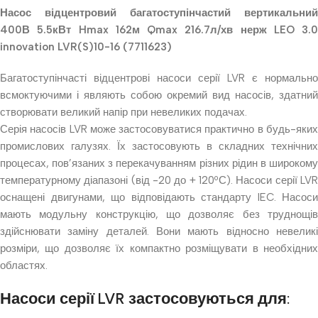
Насос відцентровий багатоступінчастий вертикальний
400В 5.5кВт Hmax 162м Qmax 216.7л/хв нерж LEO 3.0
innovation LVR(S)10-16 (7711623)
Багатоступінчасті відцентрові насоси серії LVR є нормально
всмоктуючими і являють собою окремий вид насосів, здатний
створювати великий напір при невеликих подачах.
Серія насосів LVR може застосовуватися практично в будь-яких
промислових галузях. Їх застосовують в складних технічних
процесах, пов’язаних з перекачуванням різних рідин в широкому
температурному діапазоні (від -20 до + 120ºС). Насоси серії LVR
оснащені двигунами, що відповідають стандарту IEC. Насоси
мають модульну конструкцію, що дозволяє без труднощів
здійснювати заміну деталей. Вони мають відносно невеликі
розміри, що дозволяє їх компактно розміщувати в необхідних
областях.
Насоси серії LVR застосовуються для: