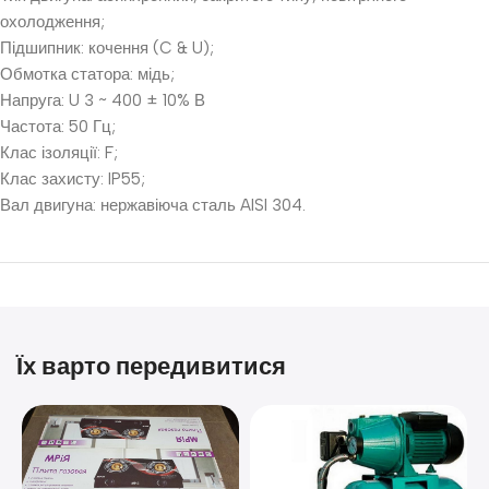
охолодження;
Підшипник: кочення (C & U);
Обмотка статора: мідь;
Напруга: U 3 ~ 400 ± 10% В
Частота: 50 Гц;
Клас ізоляції: F;
Клас захисту: IP55;
Вал двигуна: нержавіюча сталь AISI 304.
Їх варто передивитися