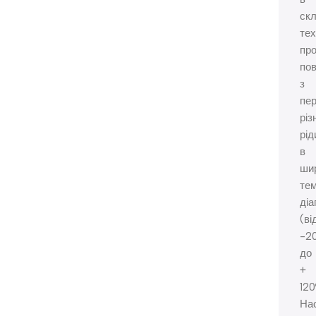
ск
тех
про
пов
з
пе
різ
рід
в
ши
те
діа
(ві
-2
до
+
120
На