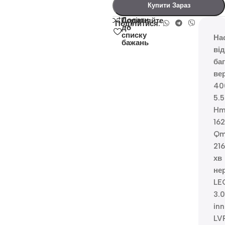
Купити Зараз
Додати
Порівняйте
Поділитися:
до
списку
На
бажань
ві
ба
ве
40
5.
Hm
16
Qm
216
хв
не
LE
3.0
inn
LV