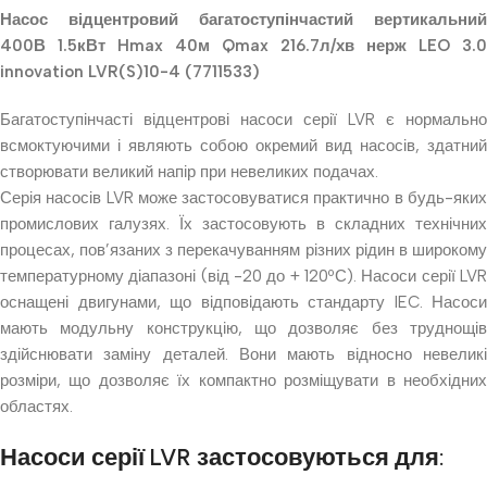
Насос відцентровий багатоступінчастий вертикальний
400В 1.5кВт Hmax 40м Qmax 216.7л/хв нерж LEO 3.0
innovation LVR(S)10-4 (7711533)
Багатоступінчасті відцентрові насоси серії LVR є нормально
всмоктуючими і являють собою окремий вид насосів, здатний
створювати великий напір при невеликих подачах.
Серія насосів LVR може застосовуватися практично в будь-яких
промислових галузях. Їх застосовують в складних технічних
процесах, пов’язаних з перекачуванням різних рідин в широкому
температурному діапазоні (від -20 до + 120ºС). Насоси серії LVR
оснащені двигунами, що відповідають стандарту IEC. Насоси
мають модульну конструкцію, що дозволяє без труднощів
здійснювати заміну деталей. Вони мають відносно невеликі
розміри, що дозволяє їх компактно розміщувати в необхідних
областях.
Насоси серії LVR застосовуються для: