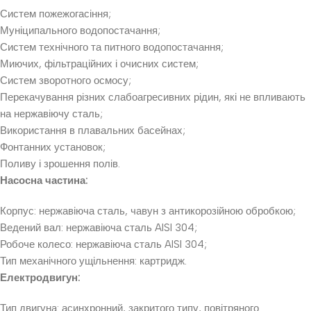
Систем пожежогасіння;
Муніципального водопостачання;
Систем технічного та питного водопостачання;
Миючих, фільтраційних і очисних систем;
Систем зворотного осмосу;
Перекачування різних слабоагресивних рідин, які не впливають
на нержавіючу сталь;
Використання в плавальних басейнах;
Фонтанних установок;
Поливу і зрошення полів.
Насосна частина:
Корпус: нержавіюча сталь, чавун з антикорозійною обробкою;
Ведений вал: нержавіюча сталь AISI 304;
Робоче колесо: нержавіюча сталь AISI 304;
Тип механічного ущільнення: картридж.
Електродвигун:
Тип двигуна: асинхронний, закритого типу, повітряного