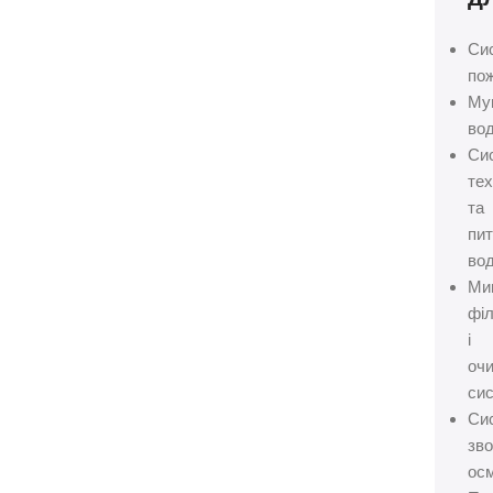
Си
пож
Му
вод
Си
тех
та
пит
вод
Ми
філ
і
оч
сис
Си
зво
осм