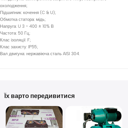
охолодження;
Підшипник: кочення (C & U);
Обмотка статора: мідь;
Напруга: U 3 ~ 400 ± 10% В
Частота: 50 Гц;
Клас ізоляції: F;
Клас захисту: IP55;
Вал двигуна: нержавіюча сталь AISI 304.
Їх варто передивитися