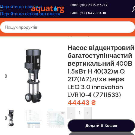
+380 (95) 779-27-72
Перейти до навігації
+380 (97) 542-30-18
Перейти до основного вмісту
Головна
/
Насоси та насосне обладнання
/
Промислові насоси
Насос відцентровий
багатоступінчастий
вертикальний 400В
1.5кВт H 40(32)м Q
217(167)л/хв нерж
LEO 3.0 innovation
LVR10-4 (7711533)
44443
₴
-
+
Додати В Кошик