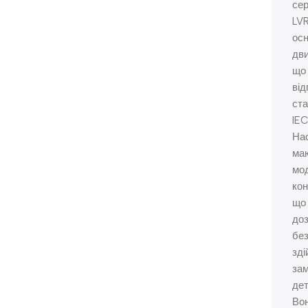
сер
LV
ос
дви
що
від
ст
IEC
На
ма
мо
кон
що
до
без
зді
зам
дет
Во