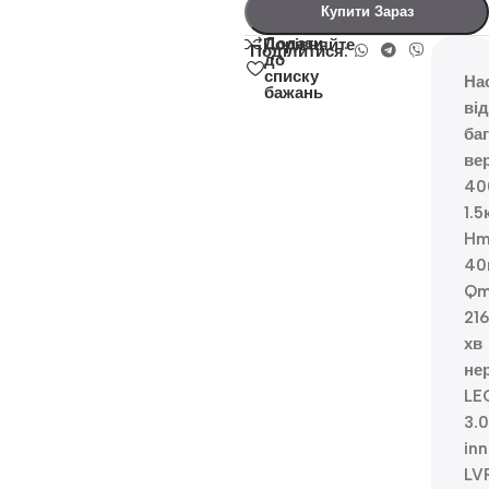
Купити Зараз
Додати
Порівняйте
Поділитися:
до
списку
На
бажань
ві
ба
ве
40
1.5
Hm
40
Qm
216
хв
не
LE
3.0
inn
LV