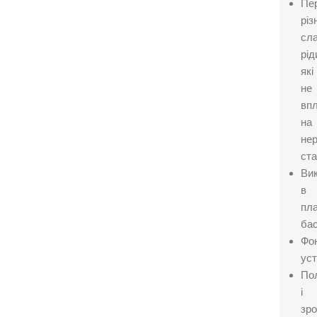
Пе
різ
сл
рід
які
не
вп
на
не
ста
Ви
в
пл
бас
Фо
уст
По
і
зр