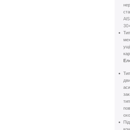
не
ст
AIS
30
Ти
мех
ущі
кар
Ел
Ти
дви
аси
зак
тип
пов
ох
Під
ко