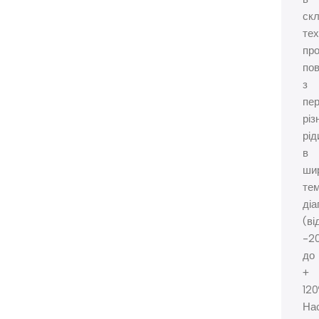
ск
тех
про
пов
з
пе
різ
рід
в
ши
те
діа
(ві
-2
до
+
120
На