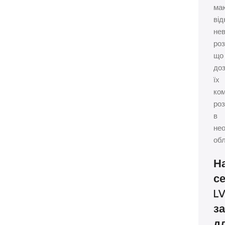
ма
від
нев
роз
що
до
їх
ко
ро
в
нео
обл
Н
се
L
з
дл