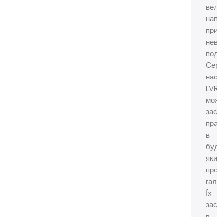
ве
нап
пр
не
под
Сер
нас
LV
мо
зас
пра
в
бу
яки
пр
гал
Їх
за
в