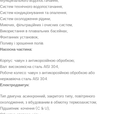
Муніципального водопостачання;
Систем технічного водопостачання;
Систем кондиціонування та опалення;
Систем охолодження рідини;
Миючих, фільтраційних і очисних систем;
Використання в плавальних басейнах;
Фонтанних установок;
Поливу і зрошення полів.
Насосна частина:
Корпус: чавун з антикорозійною обробкою;
Вал: високоякісна сталь AISI 304;
Робоче колесо: чавун з антикорозійною обробкою або
нержавіюча сталь AISI 304.
Електродвигун:
Тип двигуна: асинхронний, закритого типу, повітряного
охолодження, з вбудованим в обмотку термозахистом;
Підшипник: кочення (C & U);