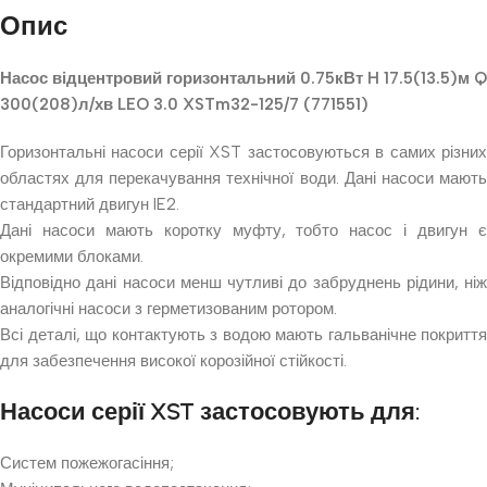
Опис
Насос відцентровий горизонтальний 0.75кВт H 17.5(13.5)м Q
300(208)л/хв LEO 3.0 XSTm32-125/7 (771551)
Горизонтальні насоси серії XST застосовуються в самих різних
областях для перекачування технічної води. Дані насоси мають
стандартний двигун IE2.
Дані насоси мають коротку муфту, тобто насос і двигун є
окремими блоками.
Відповідно дані насоси менш чутливі до забруднень рідини, ніж
аналогічні насоси з герметизованим ротором.
Всі деталі, що контактують з водою мають гальванічне покриття
для забезпечення високої корозійної стійкості.
Насоси серії XST застосовують для:
Систем пожежогасіння;