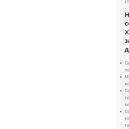
ст
Н
с
X
з
д
С
по
М
во
С
те
во
С
ко
та