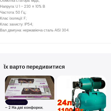
Обмотка статора: мідь;
Напруга: U 1 ~ 230 ± 10% В
Частота: 50 Гц;
Клас ізоляції: F;
Клас захисту: IP54;
Вал двигуна: нержавіюча сталь AISI 304.
Їх варто передивитися
РОЗПРОДАНО
– 2 На дві конфорки,