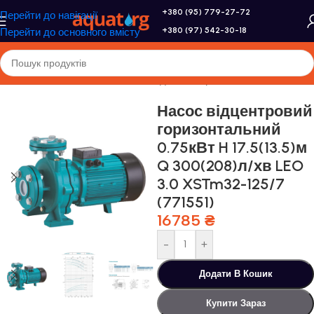
+380 (95) 779-27-72
Перейти до навігації
+380 (97) 542-30-18
Перейти до основного вмісту
Головна
/
Насоси та насосне обладнання
/
Промислові насоси
Насос відцентровий
горизонтальний
0.75кВт H 17.5(13.5)м
Q 300(208)л/хв LEO
3.0 XSTm32-125/7
(771551)
16785
₴
-
+
Додати В Кошик
Купити Зараз