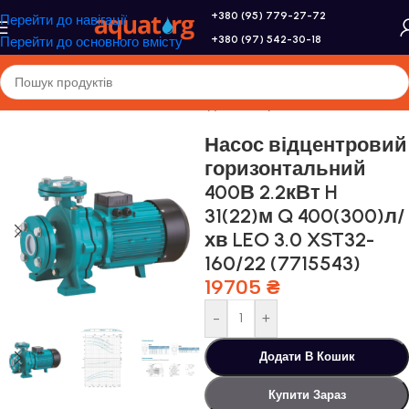
+380 (95) 779-27-72
Перейти до навігації
+380 (97) 542-30-18
Перейти до основного вмісту
Головна
/
Насоси та насосне обладнання
/
Промислові насоси
Насос відцентровий
горизонтальний
400В 2.2кВт H
31(22)м Q 400(300)л/
хв LEO 3.0 XST32-
160/22 (7715543)
19705
₴
-
+
Додати В Кошик
Купити Зараз