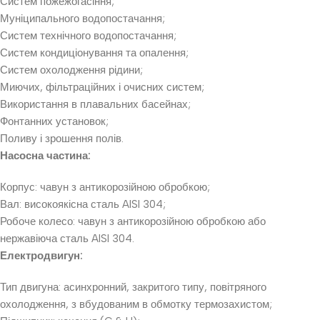
Систем пожежогасіння;
Муніципального водопостачання;
Систем технічного водопостачання;
Систем кондиціонування та опалення;
Систем охолодження рідини;
Миючих, фільтраційних і очисних систем;
Використання в плавальних басейнах;
Фонтанних установок;
Поливу і зрошення полів.
Насосна частина:
Корпус: чавун з антикорозійною обробкою;
Вал: високоякісна сталь AISI 304;
Робоче колесо: чавун з антикорозійною обробкою або
нержавіюча сталь AISI 304.
Електродвигун:
Тип двигуна: асинхронний, закритого типу, повітряного
охолодження, з вбудованим в обмотку термозахистом;