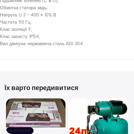
Підшипник: кочення (C & U);
Обмотка статора: мідь;
Напруга: U 3 ~ 400 ± 10% В
Частота: 50 Гц;
Клас ізоляції: F;
Клас захисту: IP54;
Вал двигуна: нержавіюча сталь AISI 304.
Їх варто передивитися
РОЗПРОДАНО