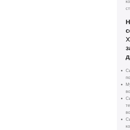
ко
ст
Н
с
X
з
д
С
по
М
во
С
те
во
С
ко