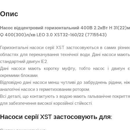
Опис
Насос відцентровий горизонтальний 400В 2.2кВт H 31(22)м
Q 400(300)л/хв LEO 3.0 XST32-160/22 (7715543)
Горизонтальні насоси серії XST застосовуються в самих різних
областях для перекачування технічної води. Дані насоси мають
стандартний двигун IE2.
Дані насоси мають коротку муфту, тобто насос і двигун є
окремими блоками.
Відповідно дані насоси менш чутливі до забруднень рідини, ніж
аналогічні насоси з герметизованим ротором.
Всі деталі, що контактують з водою мають гальванічне покриття
для забезпечення високої корозійної стійкості.
Насоси серії XST застосовують для: