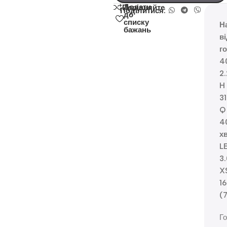
Додати
Порівняйте
Поділитися:
до
списку
Н
бажань
в
г
4
2
H
3
Q
4
х
L
3.
X
1
(
Го