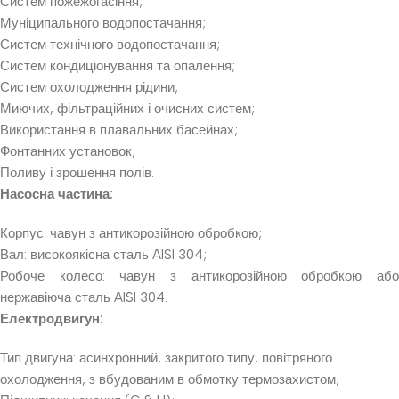
Систем пожежогасіння;
Муніципального водопостачання;
Систем технічного водопостачання;
Систем кондиціонування та опалення;
Систем охолодження рідини;
Миючих, фільтраційних і очисних систем;
Використання в плавальних басейнах;
Фонтанних установок;
Поливу і зрошення полів.
Насосна частина:
Корпус: чавун з антикорозійною обробкою;
Вал: високоякісна сталь AISI 304;
Робоче колесо: чавун з антикорозійною обробкою або
нержавіюча сталь AISI 304.
Електродвигун:
Тип двигуна: асинхронний, закритого типу, повітряного
охолодження, з вбудованим в обмотку термозахистом;