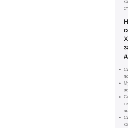
ко
ст
Н
с
X
з
д
С
по
М
во
С
те
во
С
ко