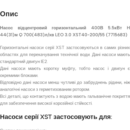
Опис
Насос відцентровий горизонтальний 400В 5.5кВт H
44(31)м Q 700(483)л/хв LEO 3.0 XST40-200/55 (7715683)
Горизонтальні насоси серії XST застосовуються в самих різних
областях для перекачування технічної води. Дані насоси мають
стандартний двигун IE2.
Дані насоси мають коротку муфту, тобто насос і двигун є
окремими блоками.
Відповідно дані насоси менш чутливі до забруднень рідини, ніж
аналогічні насоси з герметизованим ротором.
Всі деталі, що контактують з водою мають гальванічне покриття
для забезпечення високої корозійної стійкості.
Насоси серії XST застосовують для: