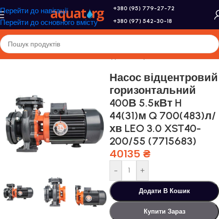
+380 (95) 779-27-72
Перейти до навігації
+380 (97) 542-30-18
Перейти до основного вмісту
Головна
/
Насоси та насосне обладнання
/
Промислові насоси
Насос відцентровий
горизонтальний
400В 5.5кВт H
44(31)м Q 700(483)л/
хв LEO 3.0 XST40-
200/55 (7715683)
40135
₴
-
+
Додати В Кошик
Купити Зараз