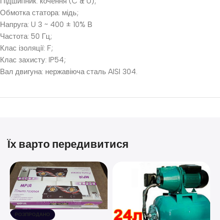
Підшипник: кочення (C & U);
Обмотка статора: мідь;
Напруга: U 3 ~ 400 ± 10% В
Частота: 50 Гц;
Клас ізоляції: F;
Клас захисту: IP54;
Вал двигуна: нержавіюча сталь AISI 304.
Їх варто передивитися
РОЗПРОДАНО