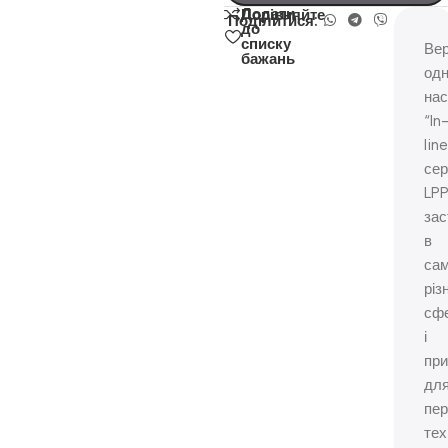
Додати
Порівняйте
Поділитися:
до
списку
Вер
бажань
одн
нас
“In
line
сер
LP
зас
в
са
різ
сф
і
при
дл
пер
тех