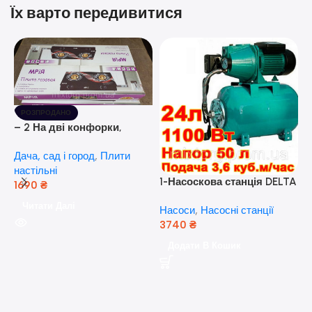
Їх варто передивитися
РОЗПРОДАНО
– 2 На дві конфорки,
скляна поверхня, з п’єзо-
Дача, сад і город
,
Плити
розпалюванням.
настільні
1-Насоскова станція DELTA
1690
₴
JET 100 A (a) (24 Літра, 1.1
Читати Далі
Насоси
,
Насосні станції
кВт) ( Польща)
3740
₴
5
Додати В Кошик
н
Н
(
н