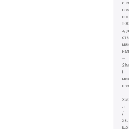
спо
ном
пот
110
зда
ст
ма
нап
–
21м
і
ма
про
–
35
л
/
хв,
що