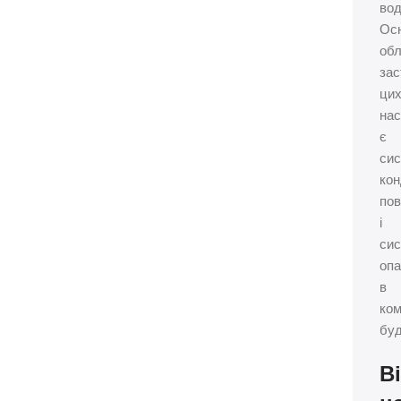
вод
Ос
об
зас
ци
нас
є
си
кон
пов
і
си
оп
в
ком
буд
В