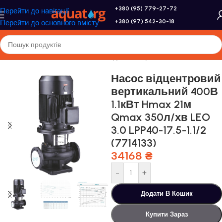
+380 (95) 779-27-72
Перейти до навігації
+380 (97) 542-30-18
Перейти до основного вмісту
Головна
/
Насоси та насосне обладнання
/
Промислові насоси
Насос відцентровий
вертикальний 400В
1.1кВт Hmax 21м
Qmax 350л/хв LEO
3.0 LPP40-17.5-1.1/2
(7714133)
34168
₴
-
+
Додати В Кошик
Купити Зараз