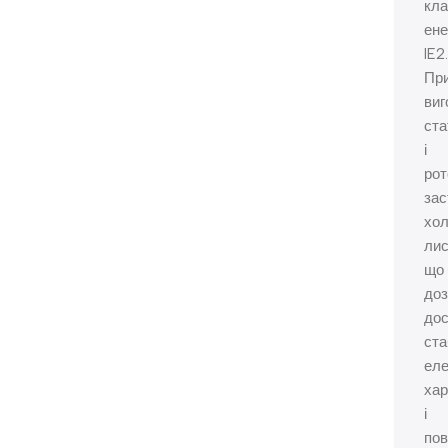
кла
ене
IE2.
Пр
виг
ста
і
рот
зас
хол
лис
що
до
дос
ста
еле
хар
і
пов