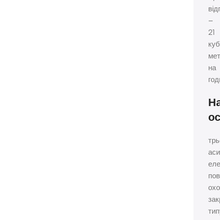
від
–
21
куб
мет
на
год
Н
о
тр
ас
еле
пов
ох
зак
тип