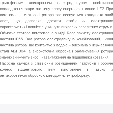
трьохфазним асинхронним електродвигуном повітряного
охолодження закритого типу класу енергоефективності IE2. При
виготовленні статора і ротора застосовується холоднокатаний
лист, що дозволяє досягти стабільних електричних
характеристик і повністю уникнути вихрових паразитних струмів.
Обмотка статора виготовлена з міді. Клас захисту електричної
частини IP55. Вал ротора електродвигуна комбінований, нижня
частина ротора, що контактує з водою – виконана з нержавіючої
сталі AISI 304, а високоточна обробка і балансування ротора
значно знижують знос і навантаження на підшипники ковзання.
Насосна камера з співвісним розміщенням патрубків і робоче
колесо відцентрового типу виготовлені з чавуну з
антикорозійною обробкою методом електрофорезу.