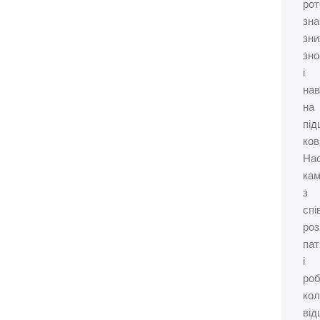
рот
зна
зн
зно
і
на
на
під
ков
На
ка
з
спі
ро
пат
і
ро
кол
від