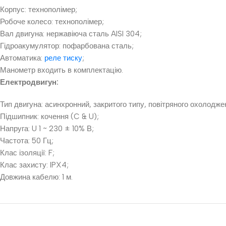
Корпус: технополімер;
Робоче колесо: технополімер;
Вал двигуна: нержавіюча сталь AISI 304;
Гідроакумулятор: пофарбована сталь;
Автоматика:
реле тиску
;
Манометр входить в комплектацію.
Електродвигун:
Тип двигуна: асинхронний, закритого типу, повітряного охолодж
Підшипник: кочення (C & U);
Напруга: U 1 ~ 230 ± 10% В;
Частота: 50 Гц;
Клас ізоляції: F;
Клас захисту: IPX4;
Довжина кабелю: 1 м.