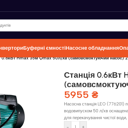
інвертори
Буферні ємності
Насосне обладнання
Оп
я 0.6кВт Hmax 35м Qmax 50л/хв (самовсмоктуючий насос) 2
Станція 0.6кВт
(самовсмоктуючи
5955
₴
Насосна станція LEO (776201) п
водовипуском 50 л/хв оснащена
для перекачування чистої води,
-
+