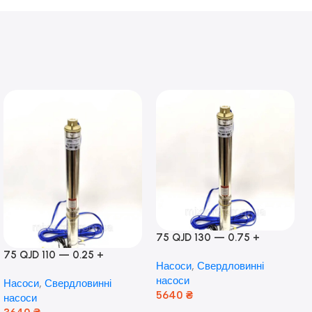
75 QJD 130 — 0.75 +
контроль боксу,Польща!
75 QJD 110 — 0.25 +
Насоси
,
Свердловинні
контроль бокс Польща!
насоси
Насоси
,
Свердловинні
Мідь!
5640
₴
насоси