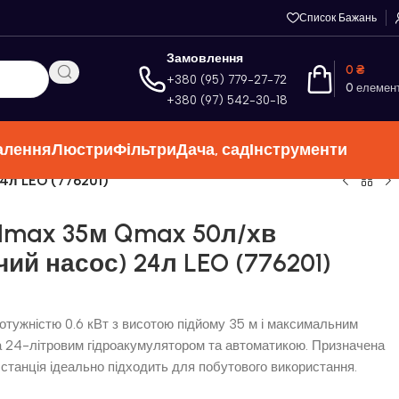
Список Бажань
Замовлення
0
₴
+380 (95) 779-27-72
0
елемен
+380 (97) 542-30-18
алення
Люстри
Фільтри
Дача, сад
Інструменти
4л LEO (776201)
 Hmax 35м Qmax 50л/хв
й насос) 24л LEO (776201)
отужністю 0.6 кВт з висотою підйому 35 м і максимальним
 24-літровим гідроакумулятором та автоматикою. Призначена
 станція ідеально підходить для побутового використання.