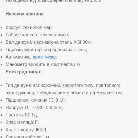
захищених від атмосферного впливу і вологи.
Насосна частина:
Корпус: технополімер;
Робоче колесо: технополімер;
Вал двигуна: нержавіюча сталь AISI 304;
Гідроакумулятор: пофарбована сталь;
Автоматика:
реле тиску
;
Манометр входить в комплектацію.
Електродвигун:
Тип двигуна: асинхронний, закритого типу, повітряного
охолодження, з вбудованим в обмотку термозахистом;
Підшипник: кочення (C & U);
Напруга: U 1 ~ 230 ± 10% В;
Частота: 50 Гц;
Клас ізоляції: F;
Клас захисту: IPX4;
Довжина кабелю: 1 м.