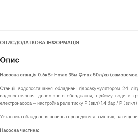
ОПИС
ДОДАТКОВА ІНФОРМАЦІЯ
Опис
Насосна станція 0.6кВт Hmax 35м Qmax 50л/хв (самовсмок.
Станції водопостачання обладнані гідроакумулятором 24 літ
водопостачання, допоміжного обладнання, підйому води в тр
електронасоса – настройка реле тиску Р (вкл) 1.4 бар / Р (викл) 
Установка обладнання повинна проводитися в місцях, захищених
Насосна частина: