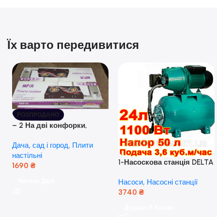
Їх варто передивитися
РОЗПРОДАНО
– 2 На дві конфорки,
скляна поверхня, з п’єзо-
Дача, сад і город
,
Плити
розпалюванням.
настільні
1-Насоскова станція DELTA
1690
₴
JET 100 A (a) (24 Літра, 1.1
Читати Далі
Насоси
,
Насосні станції
кВт) ( Польща)
3740
₴
Додати В Кошик