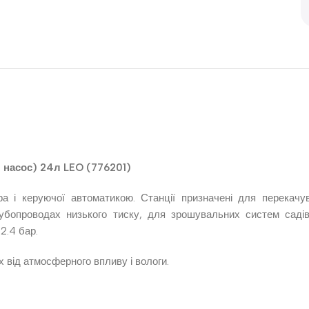
 насос) 24л LEO (776201)
ра і керуючої автоматикою. Станції призначені для перекачу
убопроводах низького тиску, для зрошувальних систем садів 
2.4 бар.
 від атмосферного впливу і вологи.