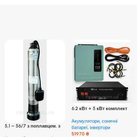
6.2 кВт + 5 кВт комплект
резервного живлення|
Акумулятори, сонячні
Гібридний інвертор Anern
5,1 – 56/7 з поплавцем, з
батареї, інвертори
та акумулятор Dyness, 50А
нижнім забором води
51970
₴