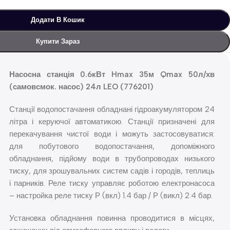
Додати В Кошик
Купити Зараз
Насосна станція 0.6кВт Hmax 35м Qmax 50л/хв
(самовсмок. насос) 24л LEO (776201)
Станції водопостачання обладнані гідроакумулятором 24
літра і керуючої автоматикою. Станції призначені для
перекачування чистої води і можуть застосовуватися:
для побутового водопостачання, допоміжного
обладнання, підйому води в трубопроводах низького
тиску, для зрошувальних систем садів і городів, теплиць
і парників. Реле тиску управляє роботою електронасоса
– настройка реле тиску Р (вкл) 1.4 бар / Р (викл) 2.4 бар.
Установка обладнання повинна проводитися в місцях,