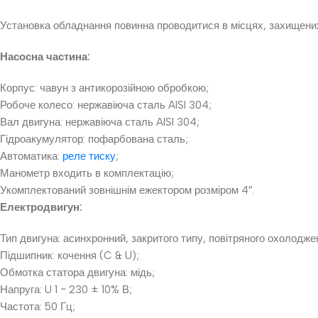
Установка обладнання повинна проводитися в місцях, захищених
Насосна частина:
Корпус: чавун з антикорозійною обробкою;
Робоче колесо: нержавіюча сталь AISI 304;
Вал двигуна: нержавіюча сталь AISI 304;
Гідроакумулятор: пофарбована сталь;
Автоматика:
реле тиску
;
Манометр входить в комплектацію;
Укомплектований зовнішнім ежектором розміром 4″.
Електродвигун:
Тип двигуна: асинхронний, закритого типу, повітряного охолодж
Підшипник: кочення (C & U);
Обмотка статора двигуна: мідь;
Напруга: U 1 ~ 230 ± 10% В;
Частота: 50 Гц;