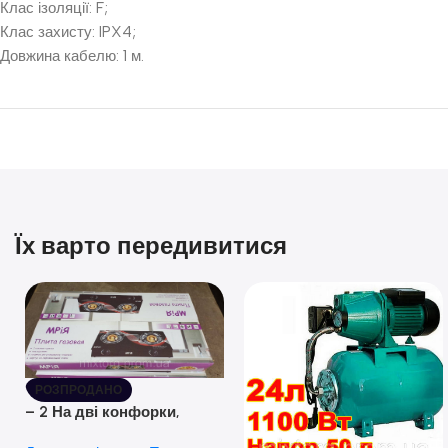
Клас ізоляції: F;
Клас захисту: IPX4;
Довжина кабелю: 1 м.
Їх варто передивитися
РОЗПРОДАНО
– 2 На дві конфорки,
скляна поверхня, з п’єзо-