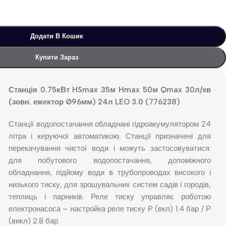
Додати В Кошик
Купити Зараз
Станція 0.75кВт HSmax 35м Hmax 50м Qmax 30л/хв
(зовн. ежектор Ø96мм) 24л LEO 3.0 (776238)
Станції водопостачання обладнані гідроакумулятором 24
літра і керуючої автоматикою. Станції призначені для
перекачування чистої води і можуть застосовуватися:
для побутового водопостачання, допоміжного
обладнання, підйому води в трубопроводах високого і
низького тиску, для зрошувальних систем садів і городів,
теплиць і парників. Реле тиску управляє роботою
електронасоса – настройка реле тиску Р (вкл) 1.4 бар / Р
(викл) 2.8 бар.