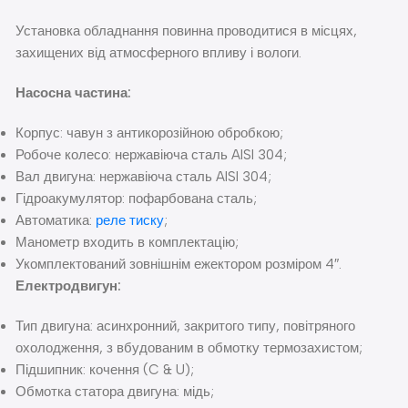
Установка обладнання повинна проводитися в місцях,
захищених від атмосферного впливу і вологи.
Насосна частина:
Корпус: чавун з антикорозійною обробкою;
Робоче колесо: нержавіюча сталь AISI 304;
Вал двигуна: нержавіюча сталь AISI 304;
Гідроакумулятор: пофарбована сталь;
Автоматика:
реле тиску
;
Манометр входить в комплектацію;
Укомплектований зовнішнім ежектором розміром 4″.
Електродвигун:
Тип двигуна: асинхронний, закритого типу, повітряного
охолодження, з вбудованим в обмотку термозахистом;
Підшипник: кочення (C & U);
Обмотка статора двигуна: мідь;