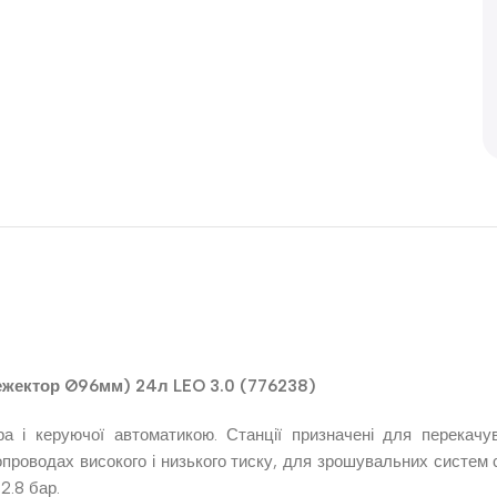
ежектор Ø96мм) 24л LEO 3.0 (776238)
ра і керуючої автоматикою. Станції призначені для перекачу
роводах високого і низького тиску, для зрошувальних систем са
2.8 бар.