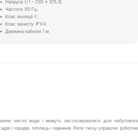
Напруга: U 1 ~ 230 ± 10% В;
Частота: 50 Гц;
Клас ізоляції: F;
Клас захисту: IPX4;
Довжина кабелю: 1 м.
вання чистої води і можуть застосовуватися: для побутового
дів і городів, теплиць і парників. Реле тиску управляє роботою