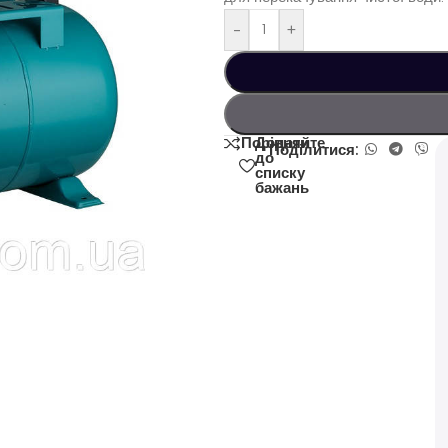
-
+
Додати
Порівняйте
Поділитися:
до
списку
бажань