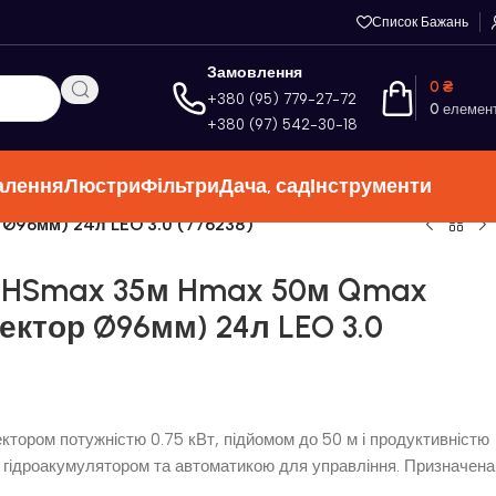
Список Бажань
Замовлення
0
₴
+380 (95) 779-27-72
0
елемен
+380 (97) 542-30-18
алення
Люстри
Фільтри
Дача, сад
Інструменти
 Ø96мм) 24л LEO 3.0 (776238)
т HSmax 35м Hmax 50м Qmax
жектор Ø96мм) 24л LEO 3.0
ектором потужністю 0.75 кВт, підйомом до 50 м і продуктивністю
 гідроакумулятором та автоматикою для управління. Призначена