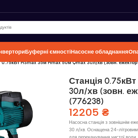
інвертори
Буферні ємності
Насосне обладнання
Оп
я 0.75кВт HSmax 35м Hmax 50м Qmax 30л/хв (зовн. ежектор
Станція 0.75кВ
30л/хв (зовн. е
(776238)
12205
₴
Насосна станція з зовнішнім еж
30 л/хв. Оснащена 24-літровим
для перекачування чистої води.