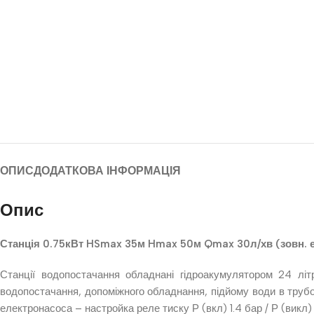
ОПИС
ДОДАТКОВА ІНФОРМАЦІЯ
Опис
Станція 0.75кВт HSmax 35м Hmax 50м Qmax 30л/хв (зовн. 
Станції водопостачання обладнані гідроакумулятором 24 літ
водопостачання, допоміжного обладнання, підйому води в трубоп
електронасоса – настройка реле тиску Р (вкл) 1.4 бар / Р (викл) 