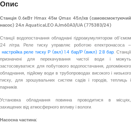
Опис
Станція 0.6кВт Hmax 45м Qmax 45л/хв (самовсмоктуючий
насос) 24л AquaticaLEO AJm60A3/UA (775383/24)
Станції водопостачання обладнані гідроакумулятором об’ємом
24 літра. Реле тиску управляє роботою електронасоса –
настройка реле тиску Р (вкл) 1.4 бар/Р (викл) 2.8 бар
. Станці
призначені для перекачування чистої води і можуть
застосовуватися: для побутового водопостачання, допоміжного
обладнання, підйому води в трубопроводах високого і низького
тиску, для зрошувальних систем садів і городів, теплиць і
парників.
Установка обладнання повинна проводитися в місцях,
захищених від атмосферного впливу і вологи.
Насосна частина: