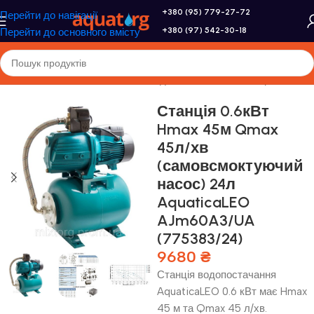
+380 (95) 779-27-72
Перейти до навігації
+380 (97) 542-30-18
Перейти до основного вмісту
Головна
/
Насоси та насосне обладнання
/
Насосні станції
Станція 0.6кВт
Hmax 45м Qmax
45л/хв
(самовсмоктуючий
насос) 24л
AquaticaLEO
AJm60A3/UA
(775383/24)
9680
₴
Станція водопостачання
AquaticaLEO 0.6 кВт має Hmax
45 м та Qmax 45 л/хв.