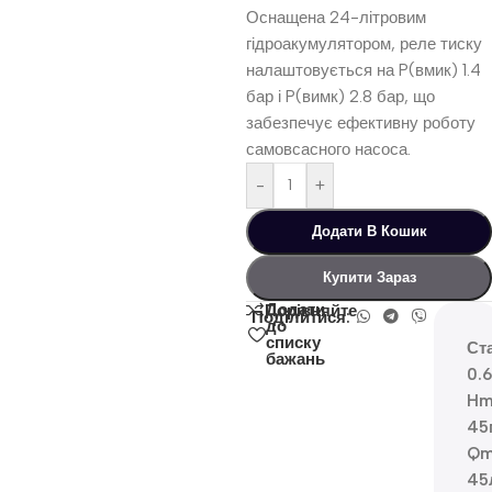
Оснащена 24-літровим
гідроакумулятором, реле тиску
налаштовується на P(вмик) 1.4
бар і P(вимк) 2.8 бар, що
забезпечує ефективну роботу
самовсасного насоса.
-
+
Додати В Кошик
Купити Зараз
Додати
Порівняйте
Поділитися:
до
списку
Ст
бажань
0.
Hm
45
Qm
45