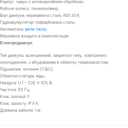
Корпус: чавун з антикорозійною обробкою;
Робоче колесо: технополімер;
Вал двигуна: нержавіюча сталь AISI 304;
Гідроакумулятор: пофарбована сталь;
Автоматика:
реле тиску
;
Манометр входить в комплектацію
Електродвигун:
Тип двигуна: асинхронний, закритого типу, повітряного
охолодження, з вбудованим в обмотку термозахистом;
Підшипник: кочення (C&U);
Обмотки статора: мідь;
Напруга: U 1 ~ 230 ± 10% В;
Частота: 50 Гц;
Клас ізоляції: F;
Клас захисту: IPX4;
Довжина кабелю: 1 м.