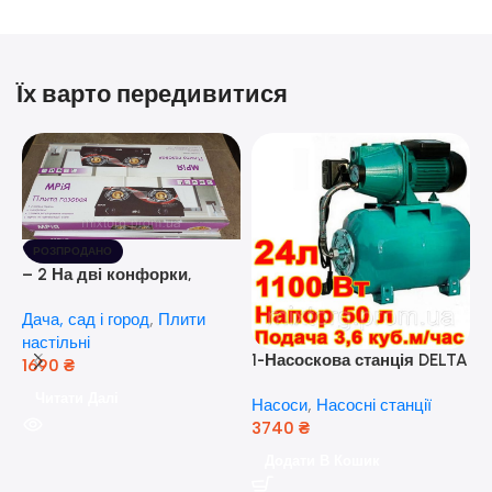
Їх варто передивитися
РОЗПРОДАНО
– 2 На дві конфорки,
скляна поверхня, з п’єзо-
Дача, сад і город
,
Плити
розпалюванням.
настільні
1-Насоскова станція DELTA
1690
₴
JET 100 A (a) (24 Літра, 1.1
Читати Далі
Насоси
,
Насосні станції
кВт) ( Польща)
3740
₴
5
Додати В Кошик
н
Н
(