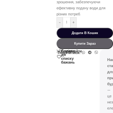
зрошення, забезпечуючи
ефективну подачу води для
різних потреб.
-
+
Додати В Кошик
Купити Зараз
Додати
Порівняйте
Поділитися:
до
списку
На
бажань
ст
дл
пр
бу
—
це
нез
ел