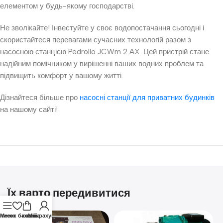
елементом у будь-якому господарстві.
Не зволікайте! Інвестуйте у своє водопостачання сьогодні і
скористайтеся перевагами сучасних технологій разом з
насосною станцією Pedrollo JCWm 2 AX. Цей пристрій стане
надійним помічником у вирішенні ваших водних проблем та
підвищить комфорт у вашому житті.
Дізнайтеся більше про
насосні станції для приватних будинків
на нашому сайті!
Їх варто передивитися
писок бажань
Меню
кошик
Мій рахунок