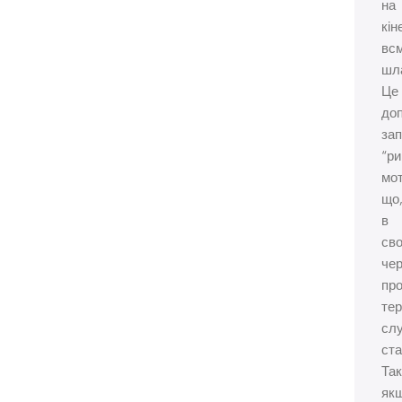
на
кін
вс
шла
Це
до
зап
“р
мот
що
в
св
чер
пр
тер
сл
ста
Так
як