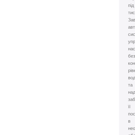
під
тис
За
авт
сис
упр
на
бе
ко
рів
во
та
над
за
її
по
в
не