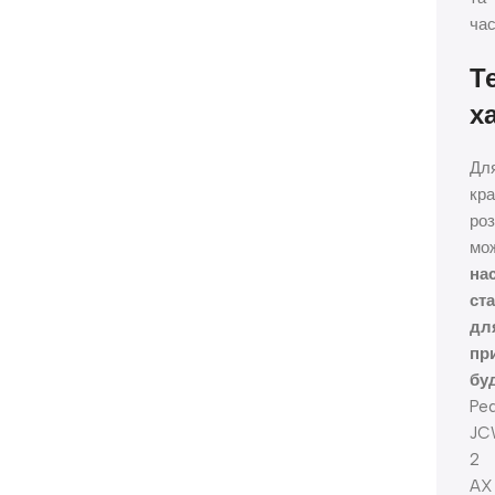
час
Т
х
Дл
кр
роз
мо
на
ста
дл
пр
бу
Ped
J
2
AX