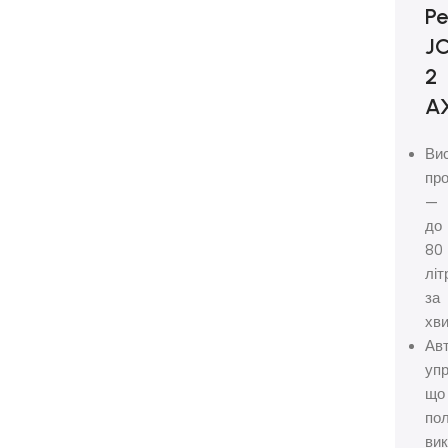
Pe
J
2
A
Ви
про
—
до
80
літ
за
хви
Ав
упр
що
по
вик