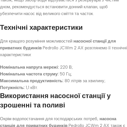
Також, якщо забор води відбувається з резервуара з чистим
дном, рекомендується встановити донний клапан, щоб
убезпечити насос від великого сміття та часток.
Технічні характеристики
Для кращого розуміння можливостей
насосної станції для
приватних будинків
Pedrollo JCWm 2 AX розглянемо її технічні
характеристики:
Номінальна напруга мережі:
220 В;
Номінальна частота струму:
50 Гц;
Максимальна продуктивність:
80 літрів за хвилину;
Потужність:
1,1 кВт.
Використання насосної станції у
зрошенні та поливі
Окрім водопостачання для господарських потреб,
насосна
станція для приватних будинків
Pedrollo JCWm 2 AX також є