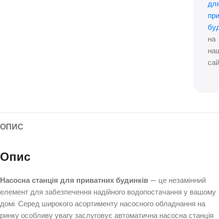
дл
пр
буд
на
на
сай
ОПИС
Опис
Насосна станція для приватних будинків
— це незамінний
елемент для забезпечення надійного водопостачання у вашому
домі. Серед широкого асортименту насосного обладнання на
ринку особливу увагу заслуговує автоматична насосна станція