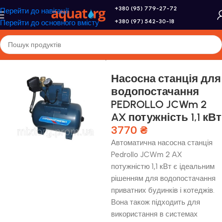
+380 (95) 779-27-72
Перейти до навігації
+380 (97) 542-30-18
Перейти до основного вмісту
Головна
/
Насоси
/
Насосні станції
Насосна станція для
водопостачання
PEDROLLO JCWm 2
AX потужність 1,1 кВт
3770
₴
Автоматична насосна станція
Pedrollo JCWm 2 AX
потужністю 1,1 кВт є ідеальним
рішенням для водопостачання
приватних будинків і котеджів.
Вона також підходить для
використання в системах