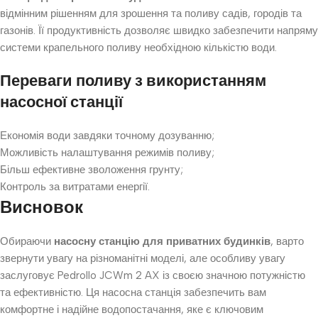
відмінним рішенням для зрошення та поливу садів, городів та
газонів. Її продуктивність дозволяє швидко забезпечити напряму
системи крапельного поливу необхідною кількістю води.
Переваги поливу з використанням
насосної станції
Економія води завдяки точному дозуванню;
Можливість налаштування режимів поливу;
Більш ефективне зволоження грунту;
Контроль за витратами енергії.
Висновок
Обираючи
насосну станцію для приватних будинків
, варто
звернути увагу на різноманітні моделі, але особливу увагу
заслуговує Pedrollo JCWm 2 AX із своєю значною потужністю
та ефективністю. Ця насосна станція забезпечить вам
комфортне і надійне водопостачання, яке є ключовим