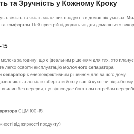
ть та Зручність у Кожному Кроку
нує свіжість та якість молочних продуктів в домашніх умовах.
Мо
ю та комфортом. Цей пристрій підходить як для домашнього викор
-15
 молока за годину, що є ідеальним рішенням для тих, хто плану
ете легко освоїти експлуатацію
молочного сепаратора
!
 сепаратор
є енергоефективним рішенням для вашого дому.
зволяють з легкістю зберігати його у вашій кухні чи підсобному
хвилин без перерви, що відповідає багатьом потребам перероб
аратора
СЦМ 100-15:
жності від жирності продукту)