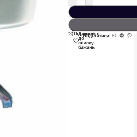
Додати
Порівняйте
Поділитися:
до
списку
бажань