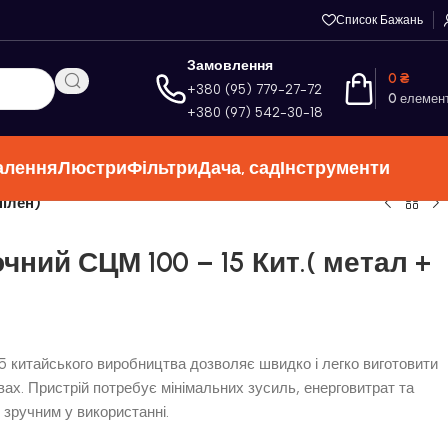
Список Бажань
Замовлення
0
₴
+380 (95) 779-27-72
0
елемен
+380 (97) 542-30-18
алення
Люстри
Фільтри
Дача, сад
Інструменти
пілен)
ний СЦМ 100 – 15 Кит.( метал +
 китайського виробництва дозволяє швидко і легко виготовити
ах. Пристрій потребує мінімальних зусиль, енерговитрат та
 зручним у використанні.