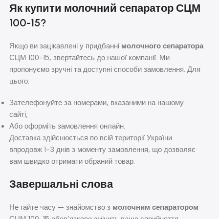
Як купити молочний сепаратор СЦМ
100-15?
Якщо ви зацікавлені у придбанні
молочного сепаратора
СЦМ 100-15, звертайтесь до нашої компанії. Ми
пропонуємо зручні та доступні способи замовлення. Для
цього:
Зателефонуйте за номерами, вказаними на нашому
сайті;
Або оформіть замовлення онлайн.
Доставка здійснюється по всій території України
впродовж 1-3 днів з моменту замовлення, що дозволяє
вам швидко отримати обраний товар.
Завершальні слова
Не гайте часу — знайомство з
молочним сепаратором
СЦМ 100-15 обов’язково змінить ваше сприйняття