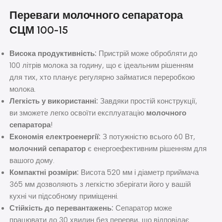
Переваги молочного сепаратора
СЦМ 100-15
Висока продуктивність:
Пристрій може обробляти до
100 літрів молока за годину, що є ідеальним рішенням
для тих, хто планує регулярно займатися переробкою
молока.
Легкість у використанні:
Завдяки простій конструкції,
ви зможете легко освоїти експлуатацію
молочного
сепаратора
!
Економія електроенергії:
З потужністю всього 60 Вт,
молочний сепаратор
є енергоефективним рішенням для
вашого дому.
Компактні розміри:
Висота 520 мм і діаметр приймача
365 мм дозволяють з легкістю зберігати його у вашій
кухні чи підсобному приміщенні.
Стійкість до перевантажень:
Сепаратор може
працювати до 30 хвилин без перерви, що відповідає