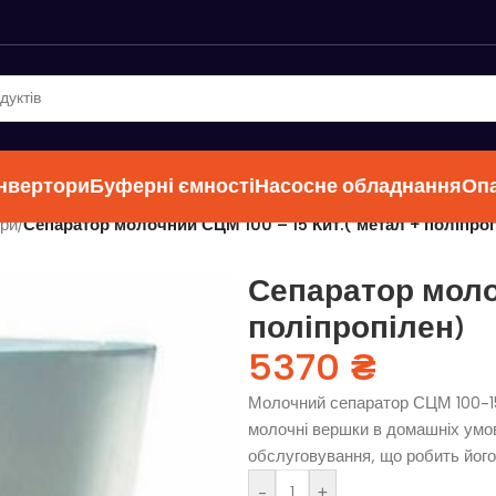
інвертори
Буферні ємності
Насосне обладнання
Оп
ри
/
Сепаратор молочний СЦМ 100 – 15 Кит.( метал + поліпро
Сепаратор молоч
поліпропілен)
5370
₴
Молочний сепаратор СЦМ 100-15
молочні вершки в домашніх умов
обслуговування, що робить його
-
+