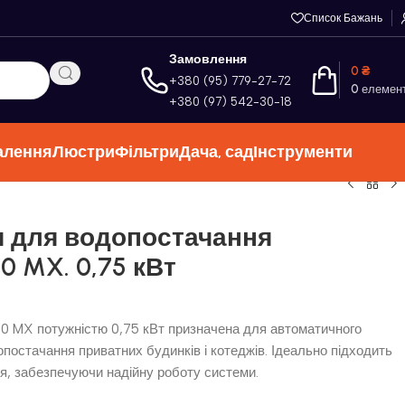
Список Бажань
Замовлення
0
₴
+380 (95) 779-27-72
0
елемен
+380 (97) 542-30-18
алення
Люстри
Фільтри
Дача, сад
Інструменти
я для водопостачання
0 MX. 0,75 кВт
10 MX потужністю 0,75 кВт призначена для автоматичного
постачання приватних будинків і котеджів. Ідеально підходить
я, забезпечуючи надійну роботу системи.