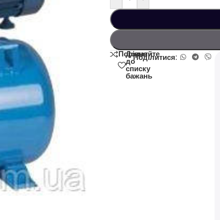
Додати
Порівняйте
Поділитися:
до
списку
бажань