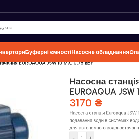
інвертори
Буферні ємності
Насосне обладнання
Оп
стачання EUROAQUA JSW 10 MX. 0,75 кВт
Насосна станці
EUROAQUA JSW 1
3170
₴
Насосна станція Euroaqua JSW 
подавання води в системах водо
для автономного водопостачанн
-
+