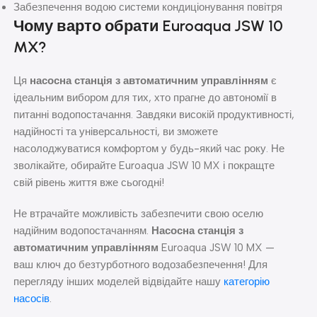
Забезпечення водою системи кондиціонування повітря
Чому варто обрати Euroaqua JSW 10
MX?
Ця
насосна станція з автоматичним управлінням
є
ідеальним вибором для тих, хто прагне до автономії в
питанні водопостачання. Завдяки високій продуктивності,
надійності та універсальності, ви зможете
насолоджуватися комфортом у будь-який час року. Не
зволікайте, обирайте Euroaqua JSW 10 MX і покращте
свій рівень життя вже сьогодні!
Не втрачайте можливість забезпечити свою оселю
надійним водопостачанням.
Насосна станція з
автоматичним управлінням
Euroaqua JSW 10 MX —
ваш ключ до безтурботного водозабезпечення! Для
перегляду інших моделей відвідайте нашу
категорію
насосів
.