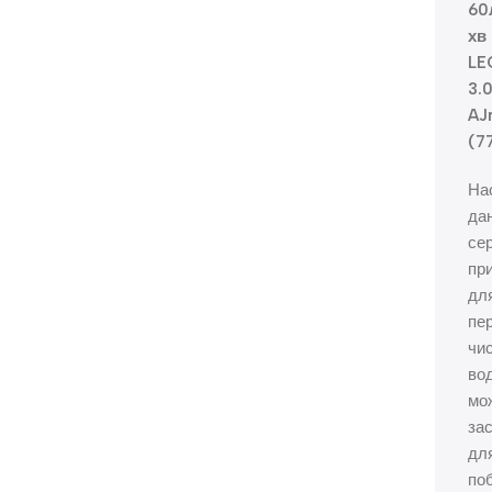
60
хв
LE
3.
AJ
(7
На
дан
сер
при
дл
пе
чис
вод
мо
за
дл
по