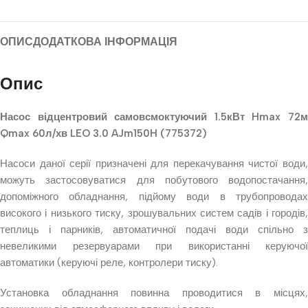
ОПИС
ДОДАТКОВА ІНФОРМАЦІЯ
Опис
Насос відцентровий самовсмоктуючий 1.5кВт Hmax 72м
Qmax 60л/хв LEO 3.0 AJm150H (775372)
Насоси даної серії призначені для перекачування чистої води,
можуть застосовуватися для побутового водопостачання,
допоміжного обладнання, підйому води в трубопроводах
високого і низького тиску, зрошувальних систем садів і городів,
теплиць і парників, автоматичної подачі води спільно з
невеликими резервуарами при використанні керуючої
автоматики (керуючі реле, контролери тиску).
Установка обладнання повинна проводитися в місцях,