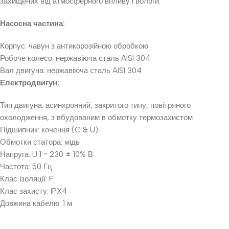
захищених від атмосферного впливу і вологи.
Насосна частина:
Корпус: чавун з антикорозійною обробкою
Робоче колесо: нержавіюча сталь AISI 304
Вал двигуна: нержавіюча сталь AISI 304
Електродвигун:
Тип двигуна: асинхронний, закритого типу, повітряного
охолодження, з вбудованим в обмотку термозахистом
Підшипник: кочення (C & U)
Обмотки статора: мідь
Напруга: U 1 ~ 230 ± 10% В
Частота: 50 Гц
Клас ізоляції: F
Клас захисту: IPХ4
Довжина кабелю: 1 м