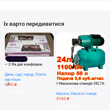
Їх варто передивитися
РОЗПРОДАНО
– 2 На дві конфорки,
скляна поверхня, з п’єзо-
Дача, сад і город
,
Плити
розпалюванням.
настільні
1-Насоскова станція DELTA
1690
₴
JET 100 A (a) (24 Літра, 1.1
Читати Далі
Насоси
,
Насосні станції
кВт) ( Польща)
3740
₴
5
Додати В Кошик
н