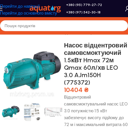
+380 (95) 779-27-72
Перейти до навігації
+380 (97) 542-30-18
Перейти до основного вмісту
Головна
/
Насоси та насосне обладнання
/
Поверхневі насоси
Насос відцентровий
самовсмоктуючий
1.5кВт Hmax 72м
Qmax 60л/хв LEO
3.0 AJm150H
(775372)
10404
₴
Відцентровий
самовсмоктувальний насос LEO
3.0 потужністю 1.5 кВт
забезпечує висоту підйому до
72 м і максимальний витрата 60