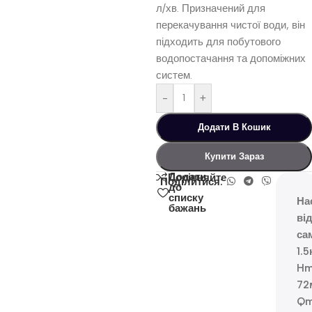
л/хв. Призначений для
перекачування чистої води, він
підходить для побутового
водопостачання та допоміжних
систем.
-
+
Додати В Кошик
Купити Зараз
Додати
Порівняйте
Поділитися:
до
списку
На
бажань
ві
са
1.5
Hm
72
Qm