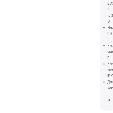
23
±
10
В
Час
50
Гц
Кл
ізо
F
Кл
зах
IP
До
ка
1
м