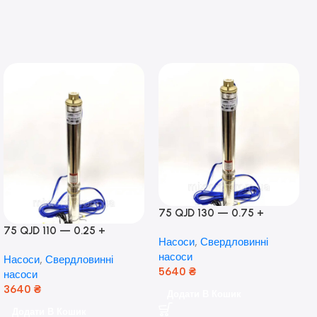
75 QJD 130 — 0.75 +
контроль боксу,Польща!
75 QJD 110 — 0.25 +
Насоси
,
Свердловинні
контроль бокс Польща!
насоси
Насоси
,
Свердловинні
Мідь!
5640
₴
насоси
3640
₴
Додати В Кошик
Додати В Кошик