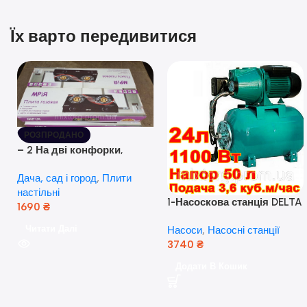
Їх варто передивитися
РОЗПРОДАНО
– 2 На дві конфорки,
скляна поверхня, з п’єзо-
Дача, сад і город
,
Плити
розпалюванням.
настільні
1-Насоскова станція DELTA
1690
₴
JET 100 A (a) (24 Літра, 1.1
Читати Далі
Насоси
,
Насосні станції
кВт) ( Польща)
3740
₴
Додати В Кошик