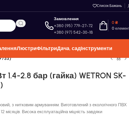
Список Бажань
Замовлення
0
₴
+380 (95) 779-27-72
0
елемен
+380 (97) 542-30-18
алення
Люстри
Фільтри
Дача, сад
Інструменти
9733)
т 1.4-2.8 бар (гайка) WETRON SK-
)
вий, з нитковим армуванням. Виготовлений з екологічного ПВХ
ія 12 місяців. Висока експлуатаційна міцність завдяки