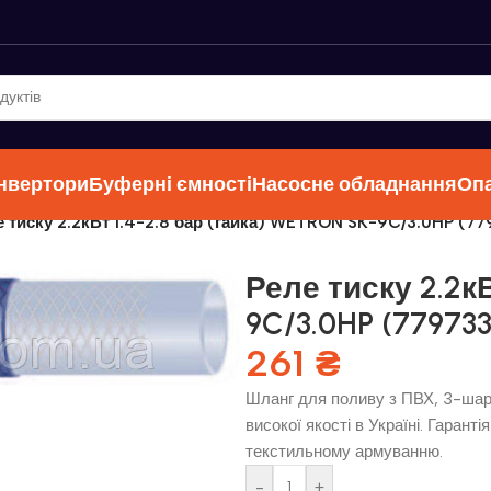
інвертори
Буферні ємності
Насосне обладнання
Оп
 тиску 2.2кВт 1.4-2.8 бар (гайка) WETRON SK-9C/3.0HP (77
Реле тиску 2.2кВ
9C/3.0HP (779733
261
₴
Шланг для поливу з ПВХ, 3-шаро
високої якості в Україні. Гарант
текстильному армуванню.
-
+