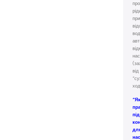
про
рід
при
від
во
авт
від
нас
(за
від
“су
ход
“Я
пр
під
ко
дл
на