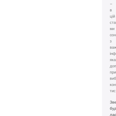
–
в
цій
ста
ми
оз
з
ва
інф
яка
до
при
виб
кон
тис
Зве
бу
лас