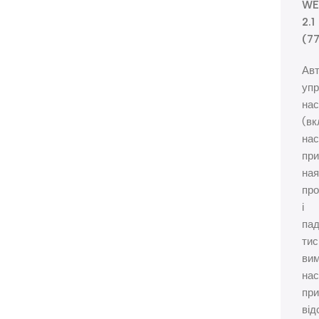
WE
2.1
(7
Ав
упр
на
(вк
нас
при
ная
про
і
пад
тис
вим
нас
при
від