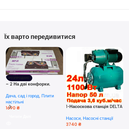
Їх варто передивитися
РОЗПРОДАНО
– 2 На дві конфорки,
скляна поверхня, з п’єзо-
Дача, сад і город
,
Плити
розпалюванням.
настільні
1-Насоскова станція DELTA
1690
₴
JET 100 A (a) (24 Літра, 1.1
Читати Далі
Насоси
,
Насосні станції
кВт) ( Польща)
3740
₴
5