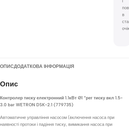
і
пов
в
ста
очі
ОПИС
ДОДАТКОВА ІНФОРМАЦІЯ
Опис
Контролер тиску електронний 1.1кВт Ø1 “рег тиску вкл 1.5-
3.0 bar WETRON DSK-2.1 (779735)
Автоматичне управління насосом (включення насоса при
наявності протоки і падіння тиску, вимикання насоса при