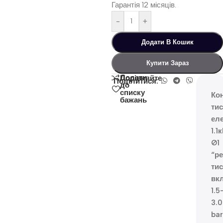
Гарантія 12 місяців.
-
+
Додати В Кошик
Купити Зараз
Додати
Порівняйте
Поділитися:
до
списку
Ко
бажань
тис
ел
1.1
Ø1
“ре
тис
вк
1.5
3.0
bar