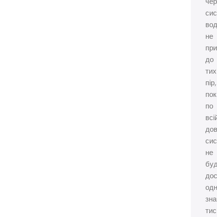
чер
си
вод
не
при
до
тих
пір,
пок
по
всі
дов
си
не
бу
дос
одн
зна
тис