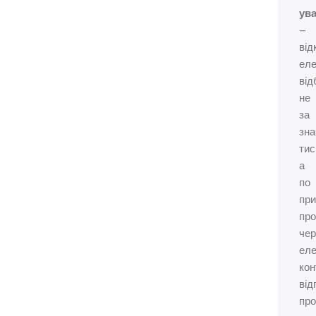
ува
–
від
еле
від
не
за
зна
тис
а
по
пр
про
чер
еле
кон
від
про