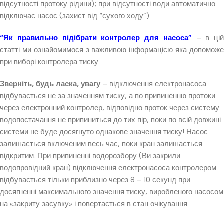
відсутності протоку рідини); при відсутності води автоматично
відключає насос (захист від “сухого ходу”).
“Як правильно підібрати контролер для насоса”
– в цій
статті ми ознайомимося з важливою інформацією яка допоможе
при виборі контролера тиску.
Зверніть, будь ласка, увагу
– відключення електронасоса
відбувається не за значенням тиску, а по припиненню протоки
через електронний контролер, відповідно проток через систему
водопостачання не припиниться до тих пір, поки по всій довжині
системи не буде досягнуто однакове значення тиску! Насос
залишається включеним весь час, поки кран залишається
відкритим. При припиненні водорозбору (Ви закрили
водопровідний кран) відключення електронасоса контролером
відбувається тільки приблизно через 8 – 10 секунд при
досягненні максимального значення тиску, виробленого насосом
на «закриту засувку» і повертається в стан очікування.