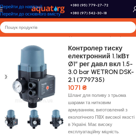
+380 (95) 779-27-72
Перейти до навігації
+380 (97) 542-30-18
Перейти до основного вмісту
Головна
/
Насоси та насосне обладнання
/
Реле й контролери
Контролер тиску
електронний 1.1кВт
Ø1″ рег давл вкл 1.5-
3.0 bar WETRON DSK-
2.1 (779735)
1071
₴
Шланг для поливу з трьома
шарами та нитковим
армуванням, виготовлений з
екологічного ПВХ високої якості
в Україні. Має високу
експлуатаційну міцність.