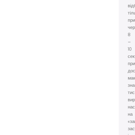
від
тіл
при
чер
8
–
10
сек
при
дос
мак
зна
тис
вир
на
на
«за
зас