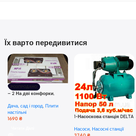
Їх варто передивитися
РОЗПРОДАНО
– 2 На дві конфорки,
скляна поверхня, з п’єзо-
Дача, сад і город
,
Плити
розпалюванням.
настільні
1-Насоскова станція DELTA
1690
₴
JET 100 A (a) (24 Літра, 1.1
Читати Далі
Насоси
,
Насосні станції
кВт) ( Польща)
3740
₴