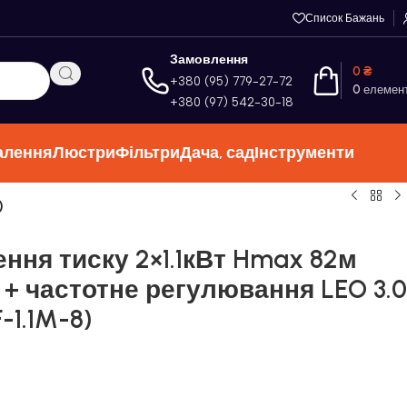
Список Бажань
Замовлення
0
₴
+380 (95) 779-27-72
0
елемен
+380 (97) 542-30-18
алення
Люстри
Фільтри
Дача, сад
Інструменти
)
ння тиску 2×1.1кВт Hmax 82м
+ частотне регулювання LEO 3.0
1.1M-8)