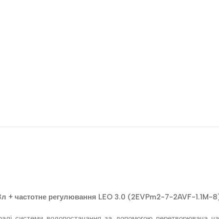
8л + частотне регулювання LEO 3.0 (2EVPm2-7-2AVF-1.1M-8
тралі системи водопостачання за допомогою перетворювача ча