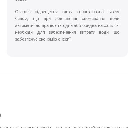
Станція підвищення тиску спроектована таким
чином, що при збільшенні споживання води
автоматично працюють один або обидва насоси, які
необхідні для забезпечення витрати води, що
забезпечує економію енергії.
)
стоти та тензометричного датчика тиску, який постачається в