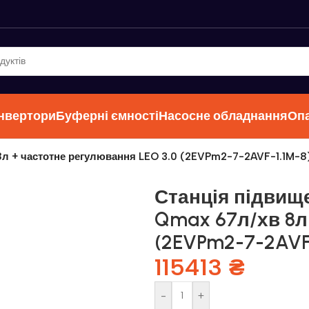
інвертори
Буферні ємності
Насосне обладнання
Оп
8л + частотне регулювання LEO 3.0 (2EVPm2-7-2AVF-1.1M-8
Станція підвище
Qmax 67л/хв 8л 
(2EVPm2-7-2AVF-
115413
₴
-
+