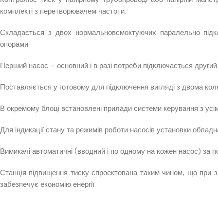
комплекті з перетворювачем частоти.
Складається з двох нормальновсмоктуючих паралельно підклю
опорами.
Перший насос – основний і в разі потреби підключається другий
Поставляється у готовому для підключення вигляді з двома коле
В окремому блоці встановлені прилади системи керування з ус
Для індикації стану та режимів роботи насосів установки облад
Вимикачі автоматичні (вводний і по одному на кожен насос) за
Станція підвищення тиску спроектована таким чином, що при з
забезпечує економію енергії.