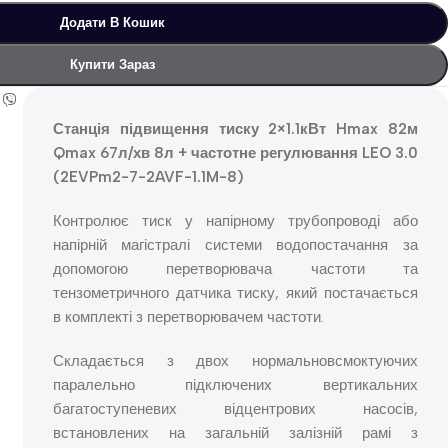
Додати В Кошик
Купити Зараз
Станція підвищення тиску 2×1.1кВт Hmax 82м
Qmax 67л/хв 8л + частотне регулювання LEO 3.0
(2EVPm2-7-2AVF-1.1M-8)
Контролює тиск у напірному трубопроводі або
напірній магістралі системи водопостачання за
допомогою перетворювача частоти та
тензометричного датчика тиску, який постачається
в комплекті з перетворювачем частоти.
Складається з двох нормальновсмоктуючих
паралельно підключених вертикальних
багатоступеневих відцентрових насосів,
встановлених на загальній залізній рамі з