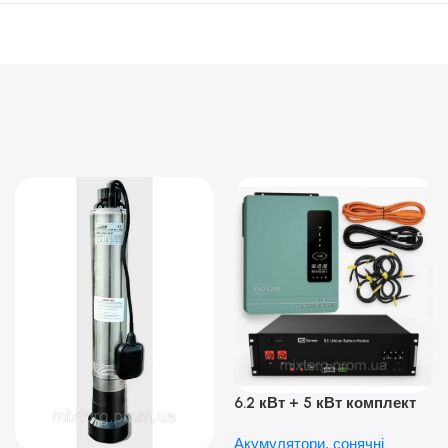
6.2 кВт + 5 кВт комплект
резервного живлення|
Акумулятори, сонячні
Гібридний інвертор Anern