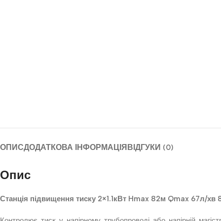
ОПИС
ДОДАТКОВА ІНФОРМАЦІЯ
ВІДГУКИ (0)
Опис
Станція підвищення тиску 2×1.1кВт Hmax 82м Qmax 67л/хв 
Контролює тиск у напірному трубопроводі або напірній магіс