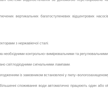
чених вертикальних багатоступеневих відцентрових насосів, 
.
кторами з нержавіючої сталі.
іма необхідними контрольно-вимірювальними та регулювальними
нано світлодіодними сигнальними лампами.
 погодженням із замовником встановлені у пилу-вологозахищеном
більшенні споживання води автоматично працюють один або оби