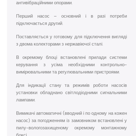
антивібраційними опорами.
Перший насос – основний і в разі потреби
підключається другий.
Поставляється у готовому для підключення вигляді
з двома колекторами з нержавіючої сталі.
В окремому блоці встановлені прилади системи
керування з усіма необхідними контрольно-
вимірювальними та регулювальними пристроями.
Для індикації стану та режимів роботи насосів
установки обладнано світлодіодними сигнальними
лампами.
Вимикачі автоматичні (вводний і по одному на кожен
насос) за погодженням із замовником встановлені у
пилу-вологозахищеному окремому монтажному
боксі.