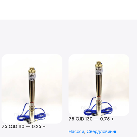
75 QJD 130 — 0.75 +
контроль боксу,Польща!
75 QJD 110 — 0.25 +
Насоси
,
Свердловинні
контроль бокс Польща!