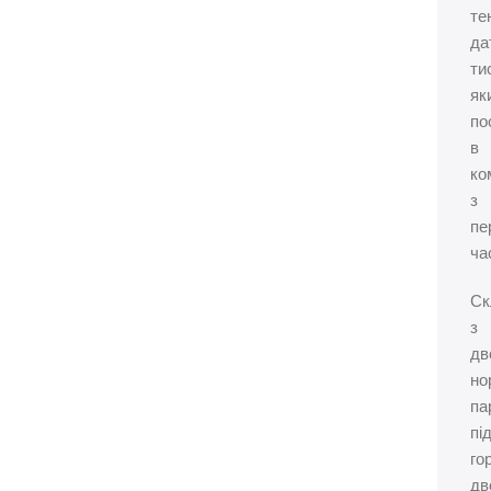
те
да
ти
як
по
в
ко
з
пе
ча
Ск
з
дв
но
па
пі
го
дв