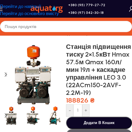
+380 (95) 779-27-72
Перейти до навігації
+380 (97) 542-30-18
Перейти до основного вмісту
Головна
/
Насоси та насосне обладнання
/
Промислові насоси
Станція підвищення
тиску 2×1.5кВт Hmax
57.5м Qmax 160л/
мин 19л + каскадне
управління LEO 3.0
(22ACm150-2AVF-
2.2M-19)
188826
₴
-
+
Додати В Кошик