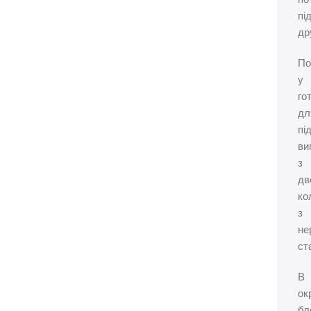
пі
др
По
у
го
дл
пі
ви
з
дв
ко
з
не
ст
В
ок
бл