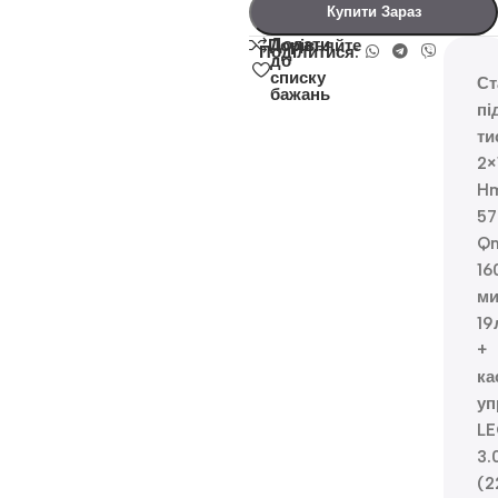
Купити Зараз
Додати
Порівняйте
Поділитися:
до
списку
Ст
бажань
пі
ти
2×
H
57
Q
16
м
19
+
ка
уп
L
3.
(2