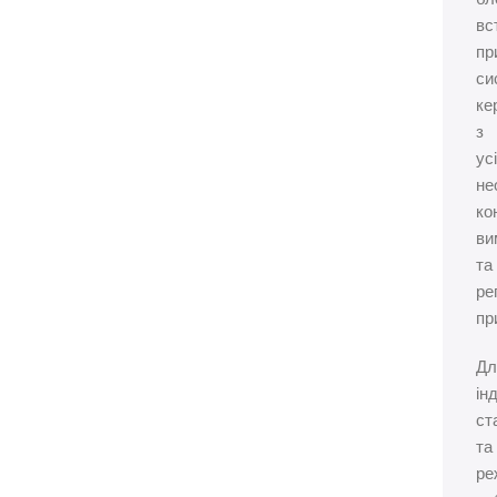
вс
пр
си
ке
з
ус
не
ко
ви
та
ре
пр
Дл
ін
ст
та
ре