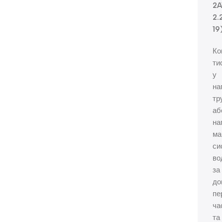
2A
2.
19
Ко
ти
у
на
тр
аб
на
ма
си
во
за
до
пе
ча
та