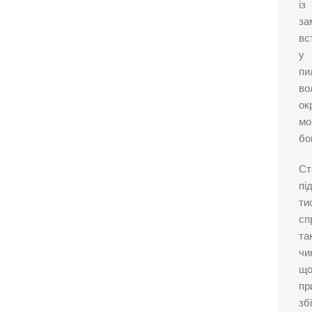
із
за
вс
у
пи
во
ок
мо
бо
Ст
пі
ти
сп
та
чи
щ
пр
зб