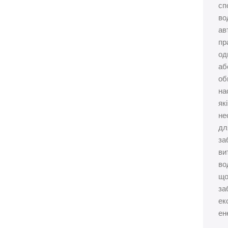
сп
во
ав
пр
од
аб
об
на
які
не
дл
за
ви
во
щ
за
ек
ене