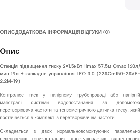
ОПИС
ДОДАТКОВА ІНФОРМАЦІЯ
ВІДГУКИ (0)
Опис
Станція підвищення тиску 2×1.5кВт Hmax 57.5м Qmax 160л/
мин 19л + каскадне управління LEO 3.0 (22ACm150-2AVF-
2.2M-19)
Контролює тиск у напірному трубопроводі або напірній
магістралі системи водопостачання за допомогою
перетворювача частоти та тензометричного датчика тиску, який
постачається в комплекті з перетворювачем частоти.
Складається з двох нормальновсмоктуючих паралельно
підключених горизонтальних двоступінчастих відцентрових