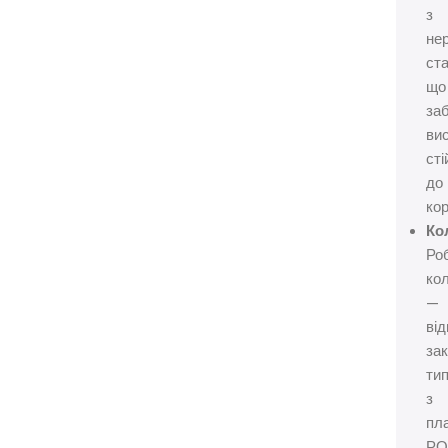
з
не
ста
що
за
ви
сті
до
кор
Ко
Ро
ко
—
ві
за
тип
з
пл
РО