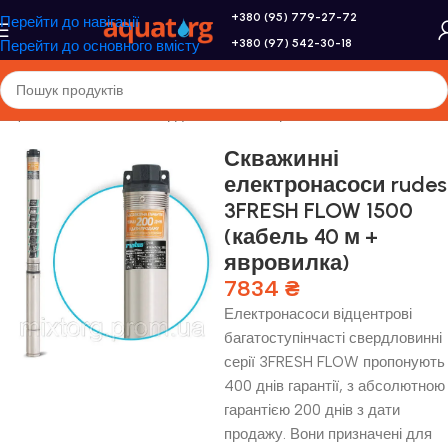
+380 (95) 779-27-72
Перейти до навігації
+380 (97) 542-30-18
Перейти до основного вмісту
и
/
Sprut Rudes Aruna
/
Свердловинні електронасоси
/
3FRESH FLOW
Скважинні
електронасоси rudes
3FRESH FLOW 1500
(кабель 40 м +
явровилка)
7834
₴
Електронасоси відцентрові
багатоступінчасті свердловинні
серії 3FRESH FLOW пропонують
400 днів гарантії, з абсолютною
гарантією 200 днів з дати
продажу. Вони призначені для