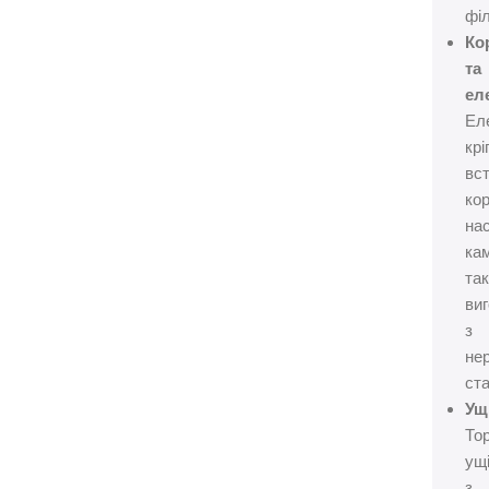
філ
Ко
та
ел
Ел
крі
вст
ко
на
ка
та
виг
з
не
ста
Ущ
То
ущ
з