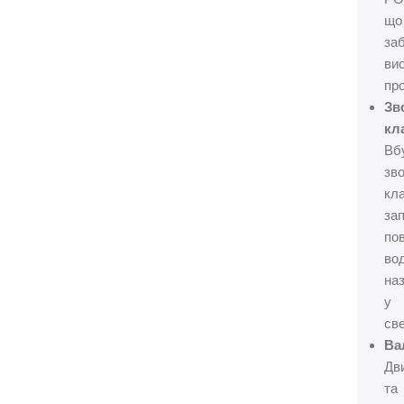
що
за
ви
про
Зв
кл
Вб
зво
кл
зап
по
во
на
у
св
Ва
Дв
та