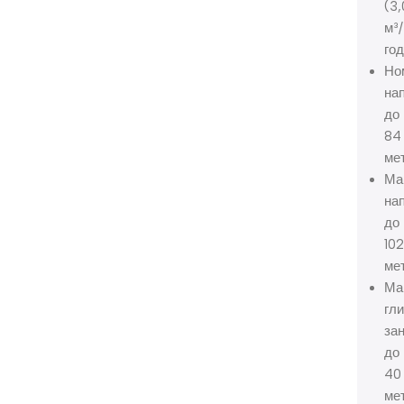
(3,
м³/
год
Но
нап
до
84
ме
Ма
нап
до
10
ме
Ма
гл
за
до
40
ме