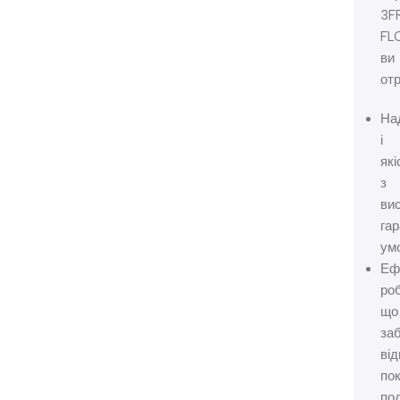
3F
FL
ви
от
На
і
які
з
ви
га
ум
Еф
ро
що
за
від
по
по