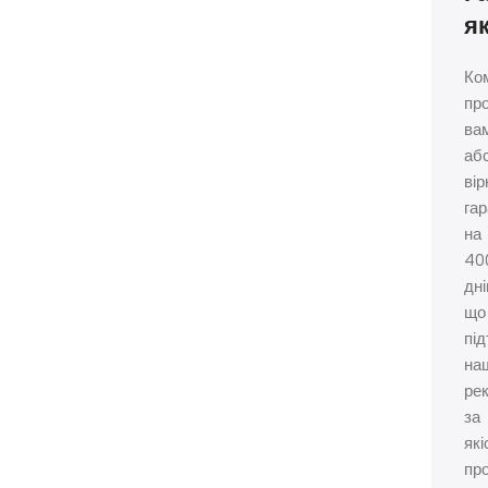
я
Ко
пр
ва
аб
вір
гар
на
40
дні
що
пі
на
ре
за
які
про