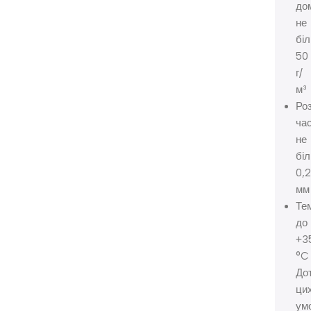
до
не
бі
50
г/
м³
Ро
час
не
бі
0,
мм
Те
до
+3
°C
До
ци
ум