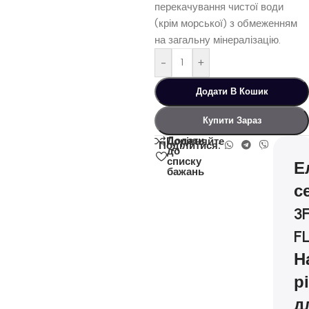
перекачування чистої води
(крім морської) з обмеженням
на загальну мінералізацію.
-
+
Додати В Кошик
Купити Зараз
Додати
Порівняйте
Поділитися:
до
списку
Е
бажань
с
3
F
Н
р
д