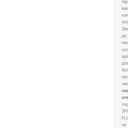
під
ва
кон
по
Зв
до
на
сьо
що
ді
бі
пр
на
св
ел
сер
3F
FL
та