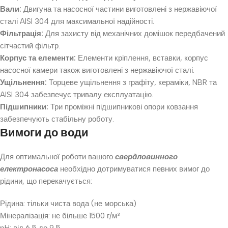
Вали:
Двигуна та насосної частини виготовлені з нержавіючої
сталі AISI 304 для максимальної надійності.
Фільтрація:
Для захисту від механічних домішок передбачений
сітчастий фільтр.
Корпус та елементи:
Елементи кріплення, вставки, корпус
насосної камери також виготовлені з нержавіючої сталі.
Ущільнення:
Торцеве ущільнення з графіту, кераміки, NBR та
AISI 304 забезпечує тривалу експлуатацію.
Підшипники:
Три проміжні підшипникові опори ковзання
забезпечують стабільну роботу.
Вимоги до води
Для оптимальної роботи вашого
свердловинного
електронасоса
необхідно дотримуватися певних вимог до
рідини, що перекачується:
Рідина: тільки чиста вода (не морська)
Мінералізація: не більше 1500 г/м³