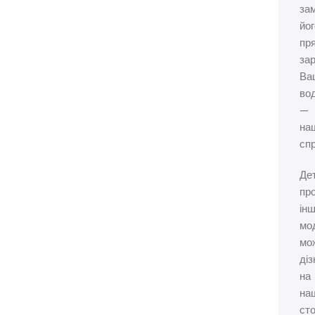
за
йог
пр
зар
Ва
во
—
на
сп
Де
пр
інш
мо
мо
ді
на
на
сто