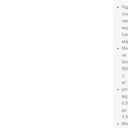
Рід
тіл
чи
во
(н
мо
Мін
не
бі
15
г/
м³
pH
від
6,
до
9,
Ме