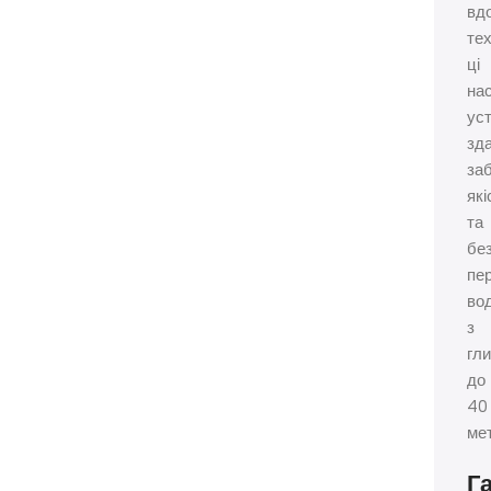
вд
тех
ці
на
ус
зда
за
які
та
бе
пе
во
з
гл
до
40
мет
Г