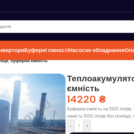
інвертори
Буферні ємності
Насосне обладнання
Оп
яції, буферна ємність
Теплоакумулятор
ємність
14220
₴
буферна ємність на 1000 літрів,
ємність 1000 літрів без ізоляції
-
+