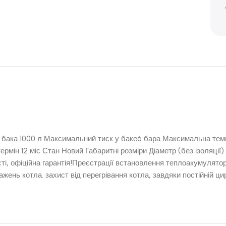
м бака 1000 л Максимальний тиск у баке6 бара Максимальна тем
термін 12 міс Стан Новий Габаритні розміри Діаметр (без ізоляці
ті, офіційна гарантія!Преєстрації встановлення теплоакумулятор
ень котла. захист від перегрівання котла, завдяки постійній ци