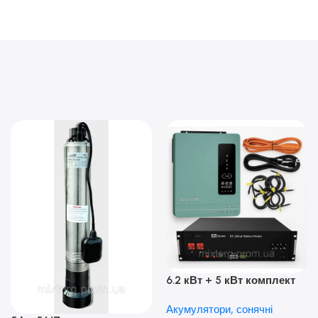
6.2 кВт + 5 кВт комплект
резервного живлення|
Акумулятори, сонячні
Гібридний інвертор Anern