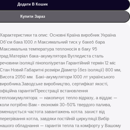
Додати В Кошик
Купити Зараз
Характеристики та опис: Основні Країна виробник Україна
Об’єм бака 1000 л Максимальний тиск у баке6 бара
Максимальна температура теплоносія в баку 95
град.Матеріал бака-акумулятора Вугледиста сталь
речовини ізоляції пінополіуретан Гарантійний термін 12 міс
Стан Новий Габаритні розміри Діаметр (без ізоляції) 800 мм,
Висота 2050 мм. Бакі-акумулятори 1000 лт українського
виробника.Заводське виробництво, сертифікат якості,
офіційна гарантія!Преєстрації встановлення
теплоакумулятора: — накопичує тепло відразу, а віддає —
коли потрібно Вам.- економія 30-50% твердого палива,
зменшується частота завантажень котла. захист від
перегрівання котла, завдяки постійній циркуляції.Вибір
нашого обладнання — гарантія тепла та комфорту у Вашому