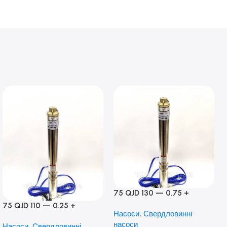
75 QJD 130 — 0.75 +
контроль боксу,Польща!
75 QJD 110 — 0.25 +
Насоси
,
Свердловинні
контроль бокс Польща!
насоси
Насоси
,
Свердловинні
Мідь!