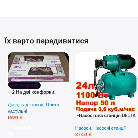
Їх варто передивитися
РОЗПРОДАНО
– 2 На дві конфорки,
скляна поверхня, з п’єзо-
Дача, сад і город
,
Плити
розпалюванням.
настільні
1-Насоскова станція DELTA
1690
₴
JET 100 A (a) (24 Літра, 1.1
Читати Далі
Насоси
,
Насосні станції
кВт) ( Польща)
3740
₴