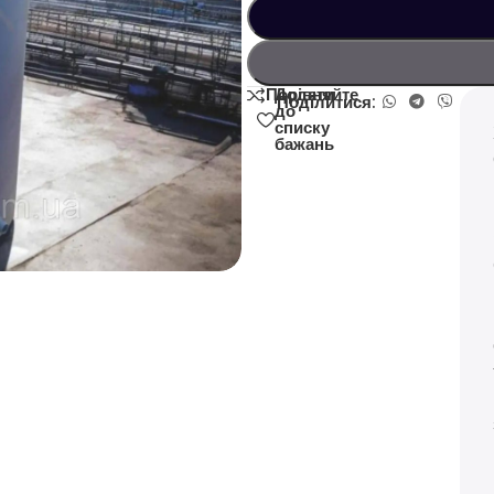
Додати
Порівняйте
Поділитися:
до
списку
бажань