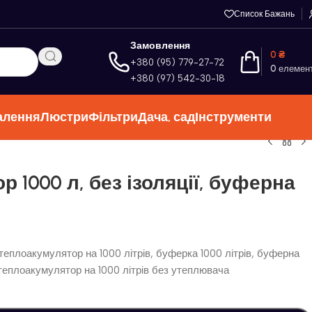
Список Бажань
Замовлення
0
₴
+380 (95) 779-27-72
0
елемен
+380 (97) 542-30-18
алення
Люстри
Фільтри
Дача, сад
Інструменти
 1000 л, без ізоляції, буферна
 теплоакумулятор на 1000 літрів, буферка 1000 літрів, буферна
, теплоакумулятор на 1000 літрів без утеплювача