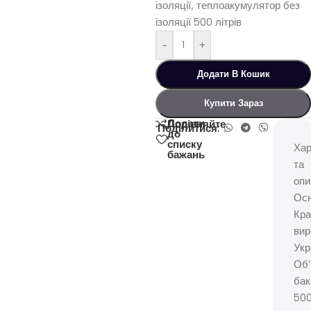
ізоляції, теплоакумулятор без
ізоляції 500 літрів
-
+
Додати В Кошик
Купити Зараз
Додати
Порівняйте
Поділитися:
до
списку
Хар
бажань
та
опи
Осн
Кра
вир
Укр
Об
бак
50