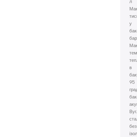
л
Ма
тис
у
бак
бар
Ма
тем
теп
в
бак
95
гра
бак
аку
Вуг
ста
без
ізо