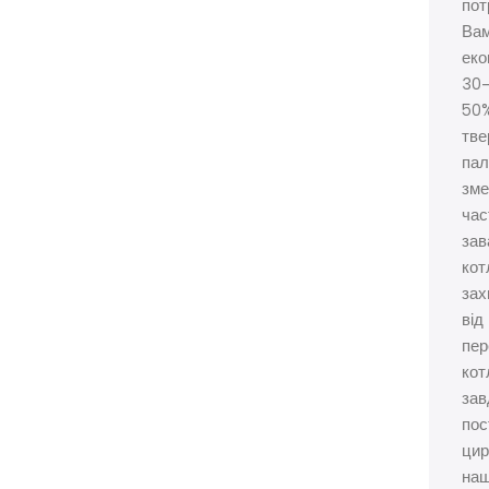
пот
Вам
еко
30
50
тве
пал
зм
час
зав
кот
зах
від
пер
кот
зав
пос
цир
наш