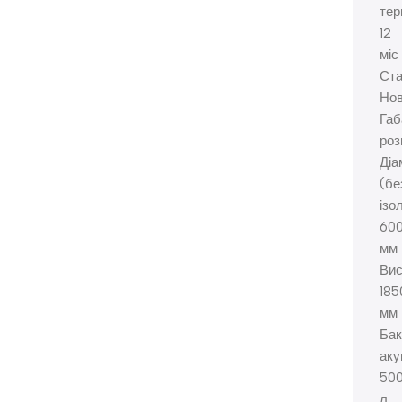
тер
12
міс
Ст
Но
Габ
роз
Діа
(бе
ізо
60
мм
Вис
185
мм
Бак
аку
50
л.