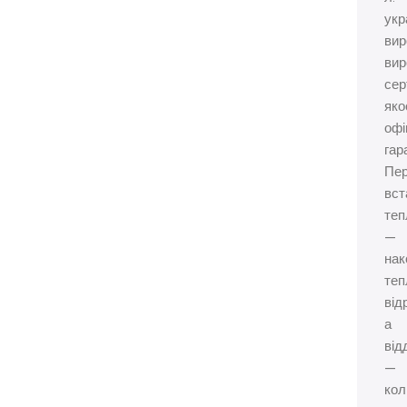
укр
вир
вир
сер
яко
офі
гар
Пер
вст
теп
—
нак
теп
від
а
від
—
кол