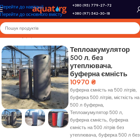
+380 (95) 779-27-72
Перейти до навігації
+380 (97) 542-30-18
Перейти до основного вмісту
Головна
/
Буферные емкости
Теплоакумулятор
500 л, без
утеплювача,
буферна ємність
10970
₴
буферна ємність на 500 літрів,
буферка 500 літрів, місткість на
500 л буферна,
Теплоакумулятор 500 л,
буферна ємність, буферна
ємність на 500 літрів без
утеплювача, буферка 500 л без