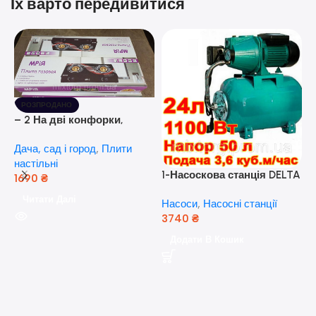
Їх варто передивитися
РОЗПРОДАНО
– 2 На дві конфорки,
скляна поверхня, з п’єзо-
Дача, сад і город
,
Плити
розпалюванням.
настільні
1-Насоскова станція DELTA
1690
₴
JET 100 A (a) (24 Літра, 1.1
Читати Далі
Насоси
,
Насосні станції
кВт) ( Польща)
3740
₴
5
Додати В Кошик
н
Н
(
н