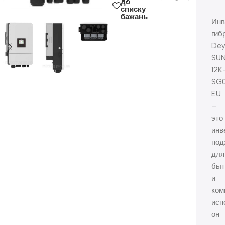
до
списку
бажань
Инв
гиб
Dey
SU
12K
SG0
EU
–
это
инв
под
для
быт
и
ком
исп
он