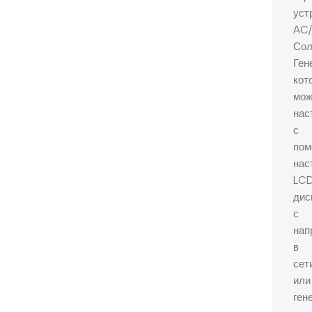
уст
AC/
Сол
Ген
кот
мож
нас
с
по
нас
LC
дис
с
нап
в
сет
или
ген