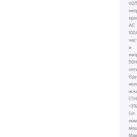
60/
неп
про
АС
100
час
и
нап
50H
сет
Одн
нел
иск
(TH
<3
(от
ном
мощ
Мак