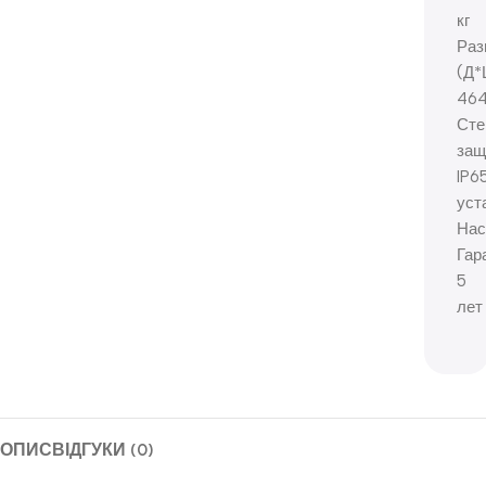
кг
Раз
(Д*
464
Сте
защ
IP6
уст
Нас
Гар
5
лет
ОПИС
ВІДГУКИ (0)