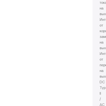
ток
на
вых
Инт
от
кор
зам
на
вых
Инт
от
пер
на
вых
DC
Typ
II
/
AC