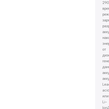
290
вре
реж
зар
раз
акк
нак
эне
от
диз
ген
дан
акк
акк
Lea
aci
или
Li-
lon