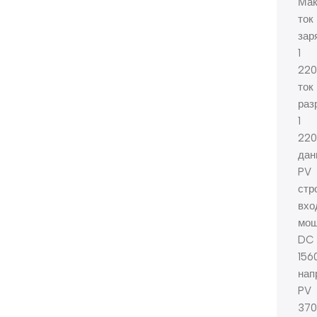
Мак
ток
зар
1
220
ток
раз
1
220
дан
PV
стр
вхо
мощ
DC
156
нап
PV
37