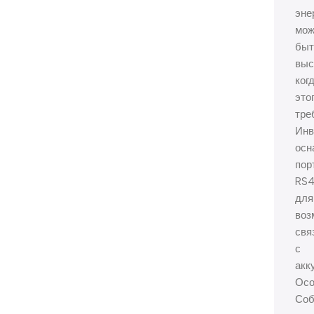
эне
мож
быт
выс
ког
это
тре
Инв
осн
пор
RS
для
воз
свя
с
акк
Осо
Соб