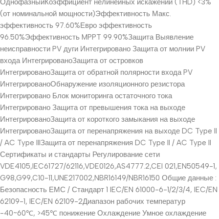
ОднофазныйКоэффициент нелинейных искажений (THD) <3%
(от номинальной мощности)Эффективность Макс.
эффективность 97.60%Евро эффективность
96.50%Эффективность MPPT 99.90%Защита Выявление
неисправности PV дуги Интегрировано Защита от молнии PV
входа ИнтегрированоЗащита от островков
ИнтегрированоЗащита от обратной полярности входа PV
ИнтегрированоОбнаружение изоляционного резистора
Интегрировано Блок мониторинга остаточного тока
Интегрировано Защита от превышения тока на выходе
ИнтегрированоЗащита от короткого замыкания на выходе
ИнтегрированоЗащита от перенапряжения на выходе DC Type II
/ AC Type IIIЗащита от перенапряжения DC Type II / AC Type II
Сертификаты и стандарты Регулирование сети
VDE4105,IEC61727/62116,VDE0126,AS4777.2,CEI 021,EN50549-1,
G98,G99,C10-11,UNE217002,NBR16149/NBR16150 Общие данные :
Безопасность ЕМС / Стандарт 1 IEC/EN 61000-6-1/2/3/4, IEC/EN
62109-1, IEC/EN 62109-2Диапазон рабочих температур
-40~60℃, >45℃ понижение Охлаждение Умное охлаждение