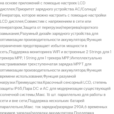
на основе приложений с помощью настроек LCD
дисплея;Приоритет зарядного устройства AC/Солнца/
Генератора, которое можно настроить с помощью настройки
LCD дисплея;Совместим с напряжением в сети или
генератором;Защита от перегрузки/перегрева/короткого
замыкания;Разумный дизайн зарядного устройства для
оптимизации производительности аккумулятора;Функция
ограничения предотвращает избыток мощности в
сеть;Поддержка мониторинга WIFI и встроенные 2 Strings для 1
трекера MPP, 1 String для 1 трекера MPP;Интеллектуально
настраиваемая трехступенчатая зарядка MPPT для
оптимизации производительности аккумулятора;Функция
времени использования;Функция разумной
нагрузки.Преимущества:Красочный сенсорный LCD, степень
защиты IP65;Пара DC и AC для модернизации существующей
солнечной системы;Макс. 16 шт. параллельно для работы в
сети и вне сети;Поддержка нескольких батарей
параллельно;Макс. ток зарядки/разрядки 290А;6 временных
режимов зарядки/разрядки аккумулятора;Поддержка