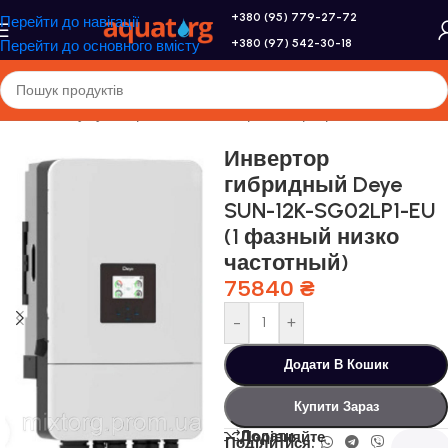
+380 (95) 779-27-72
Перейти до навігації
+380 (97) 542-30-18
Перейти до основного вмісту
Головна
/
Акумулятори, сонячні батареї, інвертори
Инвертор
гибридный Deye
SUN-12K-SG02LP1-EU
(1 фазный низко
частотный)
75840
₴
-
+
Додати В Кошик
Купити Зараз
Додати
Порівняйте
Поділитися: