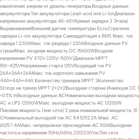
накопления энергии от дизель-генератора.Входные данные
аккумулятора:Тип аккумулятора Lead-acid или Li-lonДиапазон
напряжения аккумулятора 40-60VКривая зарядки 3 Этапа/
ВыравниваниеВнешний датчик температуры ЕстьСтратегия
зарядки Li-ion аккумулятора Самоадаптация к BMS Макс. ток
заряда 1 220AМакс. ток разряда 1 220AВходные данные PV
строкиМакс. входная мощность DC 15600WВходное
напряжение PV 370V (125V~500V)Диапазон MPPT
150~425VНапряжение старта 125VВходящий ток PV
26A+26A+26AМакс. ток короткого замыкания PV
44A+44A+44A Количество трекеров MPPT 3Количество
Strings на трекер MPPT 2+2+2Выходная сторона Инжекция DC 1
<0.5% lnВыходные данные АСНоминальная выходная мощность
AC и UPS 12000WМакс. выходная мощность АС 13200W
Пиковая мощность (вне сети) 2 раза номинальной мощности, 10
СНоминальный выходной ток AC 54.5/52.2A Макс. AC
60/57.4AМакс. непрерывное прохождение АС 100AВыходная
частота и напряжение 50Hz/60Hz;220/230VacТип сети