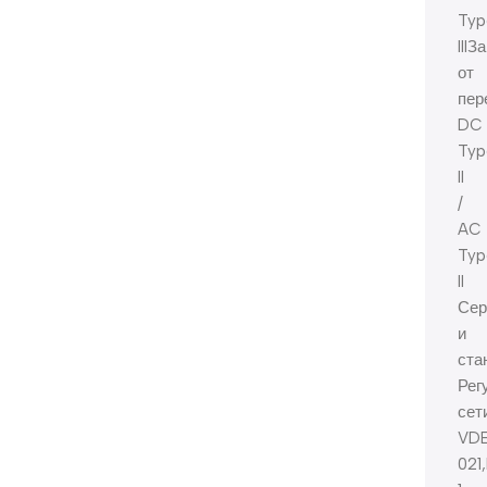
Typ
IIIЗ
от
пер
DC
Typ
II
/
AC
Typ
II
Сер
и
ста
Рег
сет
VDE
021