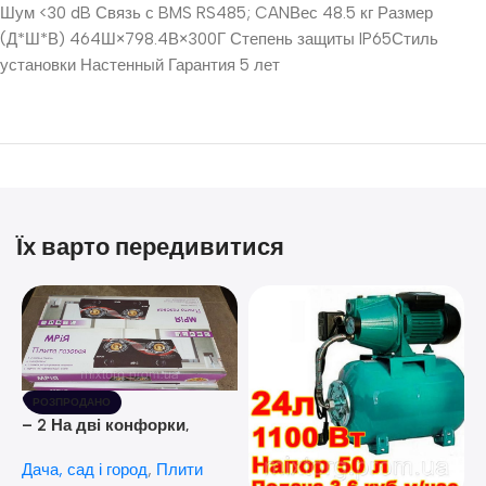
Шум <30 dB Связь с BMS RS485; CANВес 48.5 кг Размер
(Д*Ш*В) 464Ш×798.4В×300Г Степень защиты IP65Стиль
установки Настенный Гарантия 5 лет
Їх варто передивитися
РОЗПРОДАНО
– 2 На дві конфорки,
скляна поверхня, з п’єзо-
Дача, сад і город
,
Плити
розпалюванням.