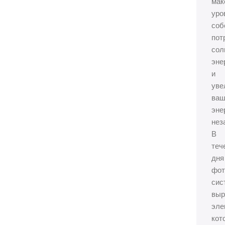
мак
уро
соб
пот
сол
эне
и
уве
ваш
эне
нез
В
теч
дня
фот
сис
выр
эле
кот