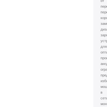
от
пер
пер
кор
зам
диз
зар
уст
для
опт
про
акк
огр
пре
изб
мощ
в
сет
мон