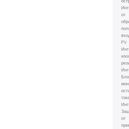
ост
Инт
от
обр
пол
вхо
PV
Инт
изо
рез
Инт
Бло
мон
ост
ток
Инт
Защ
от
пре