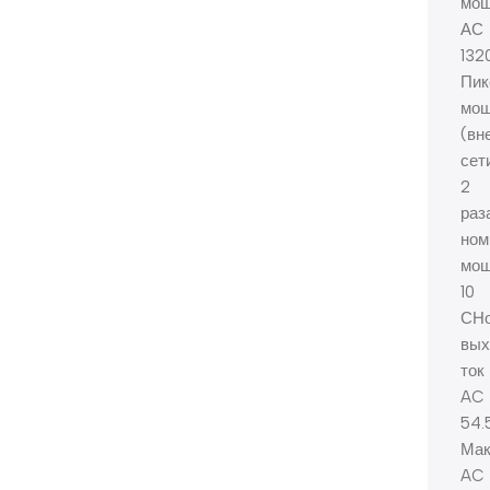
мощ
АС
13
Пик
мощ
(вн
сет
2
раз
ном
мощ
10
СНо
вых
ток
AC
54.
Мак
AC