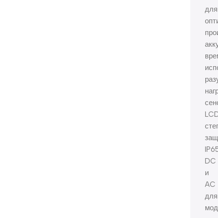
для
опт
про
акк
вре
исп
раз
наг
сен
LCD
сте
защ
IP6
DC
и
AC
для
мод