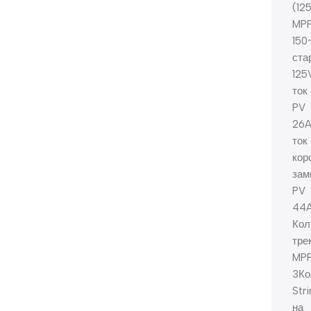
(12
MP
150
ста
125
ток
PV
26A
ток
кор
зам
PV
44
Кол
тре
MP
3Ко
Str
на