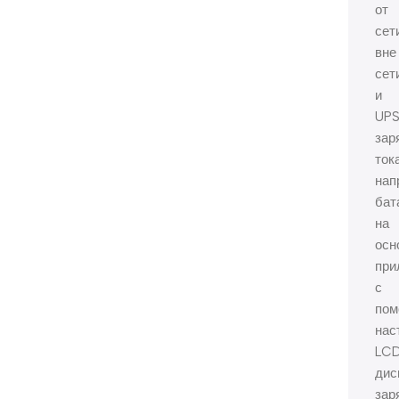
от
сет
вне
сет
и
UPS
зар
ток
нап
бат
на
осн
при
с
по
нас
LC
дис
зар