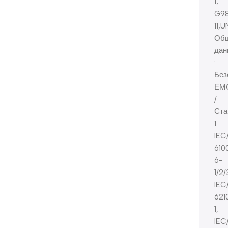
1,
G98
11,
Об
дан
:
Без
ЕМ
/
Ста
1
IEC
610
6-
1/2/
IEC
621
1,
IEC