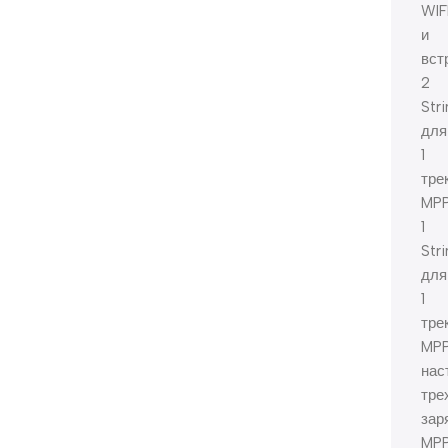
WIF
и
вст
2
Str
для
1
тре
MPP
1
Stri
для
1
тре
MPP
нас
тре
зар
MP