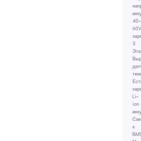
нап
акк
40-
60V
зар
3
Эта
Выр
дат
тем
Ест
зар
Li-
ion
акк
Сам
к
BM