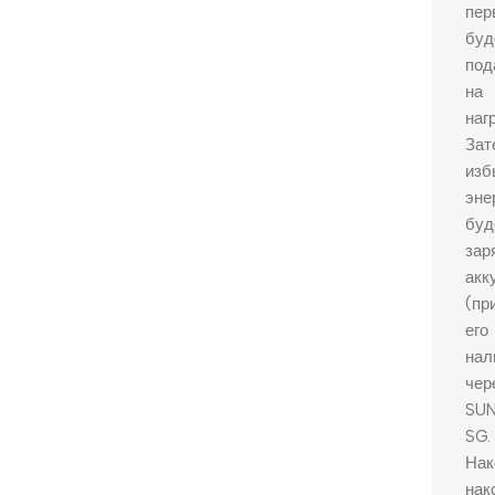
пер
буд
под
на
наг
Зат
изб
эне
буд
зар
акк
(пр
его
нал
чер
SUN
SG.
Нак
нак