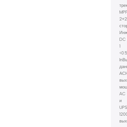
тре
MP
2+2
сто
Инж
DC
1
<0.
lnВ
дан
АСН
вых
мощ
AC
и
UP
120
вых