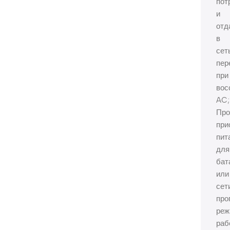
пот
и
отд
в
сет
пер
при
вос
AC;
Про
при
пит
для
бат
или
сет
про
реж
раб