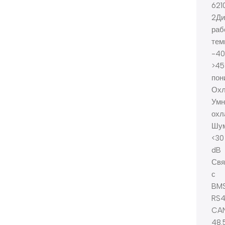
621
2Ди
раб
тем
-40
>4
пон
Охл
Умн
охл
Шу
<30
dB
Свя
с
BM
RS4
CA
48.