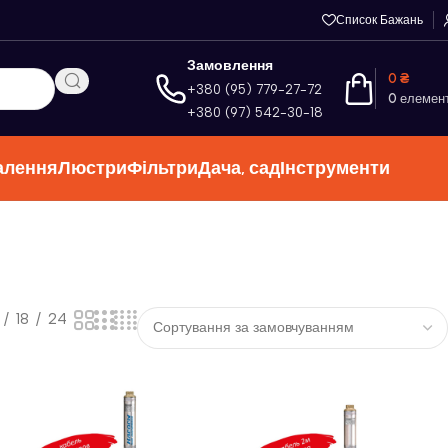
Список Бажань
Замовлення
0
₴
+380 (95) 779-27-72
0
елемен
+380 (97) 542-30-18
алення
Люстри
Фільтри
Дача, сад
Інструменти
18
24