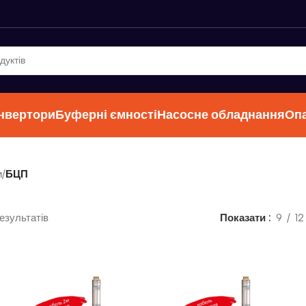
інвертори
Буферні ємності
Насосне обладнання
Оп
и
/
БЦП
езультатів
Показати
9
12