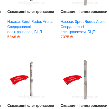
и
Скважинні електронасоси
Скважинні електронасоси
я
Насоси плюс обладнання
Насоси плюс обладнання
Насоси
,
Sprut Rudes Aruna
,
Насоси
,
Sprut Rudes Aruna
,
“Насоси+” БЦП 1,8-60У*
“Насоси+” БЦП 1,8-75У*
Свердловинні
Свердловинні
(муфта, кабель 2 м)
(кабель 50 м, сталевий
електронасоси
,
БЦП
електронасоси
,
БЦП
комплектація “В”
трос підвіса)
5368
₴
7375
₴
Додати В Кошик
Додати В Кошик
и
Скважинні електронасоси
Скважинні електронасоси