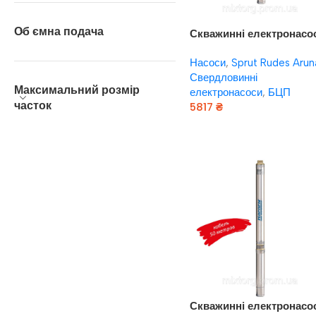
Об ємна подача
Скважинні електронасо
Насоси плюс обладнан
Насоси
,
Sprut Rudes Arun
“Насоси+” БЦП 1,8-50У*
Свердловинні
(кабель 32 м, сталевий
Максимальний розмір
електронасоси
,
БЦП
трос підвіса)
часток
5817
₴
Додати В Кошик
Скважинні електронасо