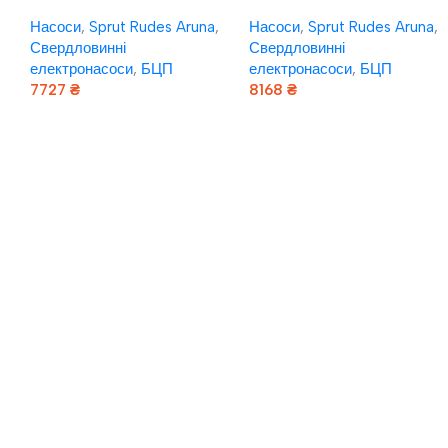
я
Насоси плюс обладнання
Насоси плюс обладнання
Насоси
,
Sprut Rudes Aruna
,
Насоси
,
Sprut Rudes Aruna
,
БЦП1,8-60У*
БЦП1,8-75У*
Свердловинні
Свердловинні
електронасоси
,
БЦП
електронасоси
,
БЦП
7727
₴
8168
₴
Додати В Кошик
Додати В Кошик