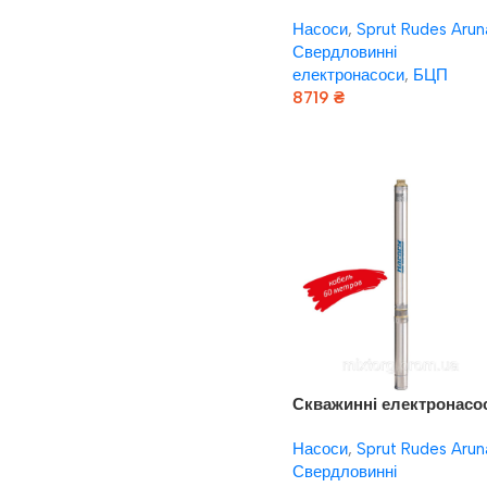
Насоси плюс обладнан
Насоси
,
Sprut Rudes Arun
“Насоси+” БЦП 1,8-90У*
Свердловинні
(кабель 50 м, сталевий
електронасоси
,
БЦП
трос підвіса)
8719
₴
Додати В Кошик
Скважинні електронасо
Насоси плюс обладнан
Насоси
,
Sprut Rudes Arun
БЦП1,8-90У*
Свердловинні