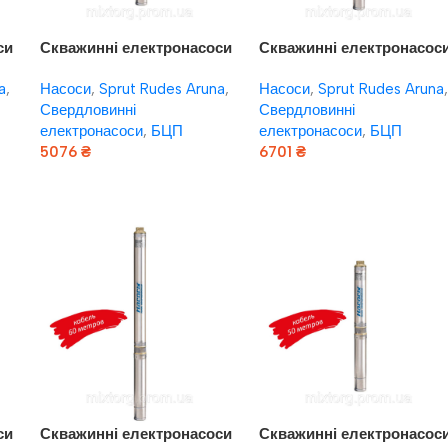
си
Скважинні електронасоси
Скважинні електронасос
ня
Насоси плюс обладнання
Насоси плюс обладнанн
a
,
Насоси
,
Sprut Rudes Aruna
,
Насоси
,
Sprut Rudes Aruna
,
“Насоси+” БЦП 1,8-50У*
“Насоси+” БЦП 1,8-60У*
Свердловинні
Свердловинні
(муфта, кабель 2 м)
(кабель 40 м, сталевий
електронасоси
,
БЦП
електронасоси
,
БЦП
комплектація “В”
трос підвіса)
5076
₴
6701
₴
Додати В Кошик
Додати В Кошик
си
Скважинні електронасоси
Скважинні електронасос