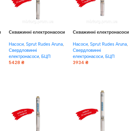
и
Скважинні електронасоси
Скважинні електронасоси
я
Насоси плюс обладнання
Насоси плюс обладнання
Насоси
,
Sprut Rudes Aruna
,
Насоси
,
Sprut Rudes Aruna
,
“Насоси+” БЦП 1,8-42У*
“Насоси+” БЦП 1,8-42У*
Свердловинні
Свердловинні
(кабель 25 м, сталевий
(муфта, кабель 2 м)
електронасоси
,
БЦП
електронасоси
,
БЦП
трос підвіса)
комплектація “В”
5428
₴
3934
₴
Додати В Кошик
Додати В Кошик