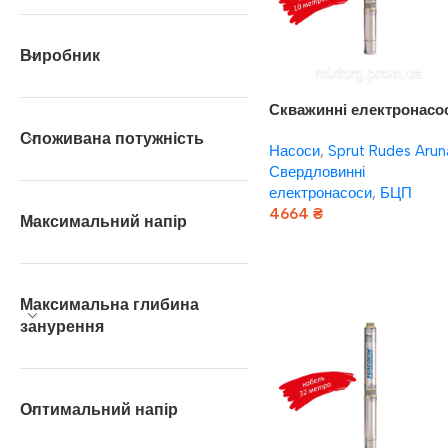
Виробник
Скважинні електронасо
Насоси плюс обладнан
Споживана потужність
Насоси
,
Sprut Rudes Arun
“Насоси+” БЦП 1,8-28У*
Свердловинні
(кабель 10 м, сталевий
електронасоси
,
БЦП
трос підвіса)
4664
₴
Максимальний напір
Додати В Кошик
Максимальна глибина
занурення
Оптимальний напір