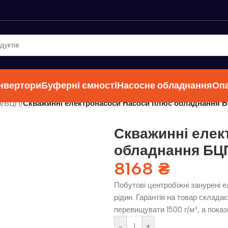
інвертори
Буферні ємності
Насосне обладнання
Оп
и
/
БЦП
/
Скважинні електронасоси Насоси плюс обладнання Б
Скважинні елек
обладнання БЦП
8168
₴
Побутові центробіжні занурені 
рідин. Гарантія на товар склада
перевищувати 1500 г/м³, а пока
-
+