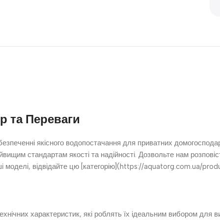
р та Переваги
езпеченні якісного водопостачання для приватних домогосподарс
йвищим стандартам якості та надійності. Дозвольте нам розповіс
і моделі, відвідайте цю [категорію](https://aquatorg.com.ua/pro
хнічних характеристик, які роблять їх ідеальним вибором для вик