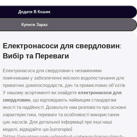
Додати В Кошик
Купити Зараз
Електронасоси для свердловин:
Вибір та Переваги
Електронасоси для свердловин є незамінними
помічниками у забезпеченні якісного водопостачання для
приватних домогосподарств, дач та промислових об’єктів.
У нашому асортименті ви знайдете
електронасоси для
свердловин
, що відповідають найвищим стандартам
якості та надійності. Дозвольте нам розповісти про основні
характеристики, переваги та особливості використання
цих насосів. Для детальної інформації про інші наші
моделі, відвідайте цю [категорію]
(https://aquatorg.com.ua/product-category/nasosy/sprut-