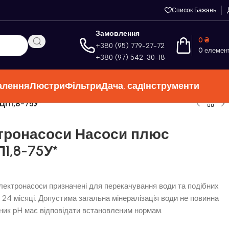
Список Бажань
Замовлення
0
₴
+380 (95) 779-27-72
0
елемен
+380 (97) 542-30-18
алення
Люстри
Фільтри
Дача, сад
Інструменти
ЦП1,8-75У*
тронасоси Насоси плюс
1,8-75У*
електронасоси призначені для перекачування води та подібних
є 24 місяці. Допустима загальна мінералізація води не повинна
зник pH має відповідати встановленим нормам.