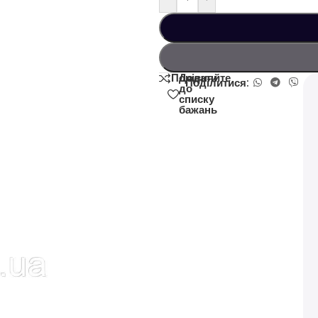
Додати
Порівняйте
Поділитися:
до
списку
бажань