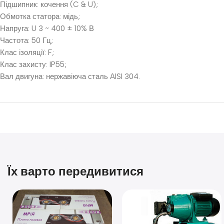
Підшипник: кочення (C & U);
Обмотка статора: мідь;
Напруга: U 3 ~ 400 ± 10% В
Частота: 50 Гц;
Клас ізоляції: F;
Клас захисту: IP55;
Вал двигуна: нержавіюча сталь AISI 304.
Їх варто передивитися