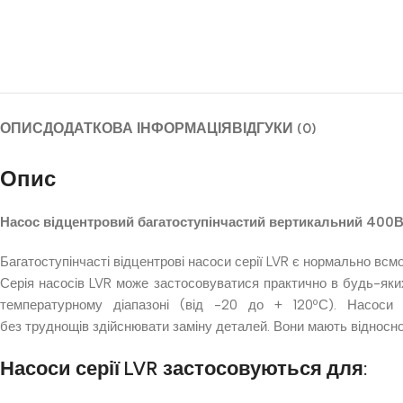
ОПИС
ДОДАТКОВА ІНФОРМАЦІЯ
ВІДГУКИ (0)
Опис
Насос відцентровий багатоступінчастий вертикальний 400В 
Багатоступінчасті відцентрові насоси серії LVR є нормально вс
Серія насосів LVR може застосовуватися практично в будь-яких
температурному діапазоні (від -20 до + 120ºС). Насоси
без труднощів здійснювати заміну деталей. Вони мають відносно
Насоси серії LVR застосовуються для: