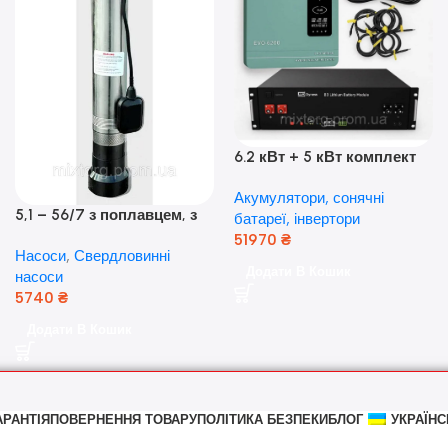
6.2 кВт + 5 кВт комплект
резервного живлення|
Акумулятори, сонячні
Гібридний інвертор Anern
5,1 – 56/7 з поплавцем, з
батареї, інвертори
та акумулятор Dyness, 50А
нижнім забором води
51970
₴
Насоси
,
Свердловинні
(оригінал Польща)
Додати В Кошик
насоси
5740
₴
Додати В Кошик
АРАНТІЯ
ПОВЕРНЕННЯ ТОВАРУ
ПОЛІТИКА БЕЗПЕКИ
БЛОГ
УКРАЇНС