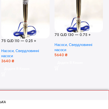
75 QJD 130 — 0.75 +
контроль боксу,Польща!
75 QJD 110 — 0.25 +
Насоси
,
Свердловинні
контроль бокс Польща!
насоси
Насоси
,
Свердловинні
Мідь!
5640
₴
насоси
3640
₴
Додати В Кошик
Додати В Кошик
ЬКА