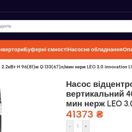
інвертори
Буферні ємності
Насосне обладнання
Оп
2.2кВт H 96(81)м Q 133(67)л/мин нерж LEO 3.0 innovation L
Насос відцентр
вертикальний 40
мин нерж LEO 3.0
41373
₴
-
+