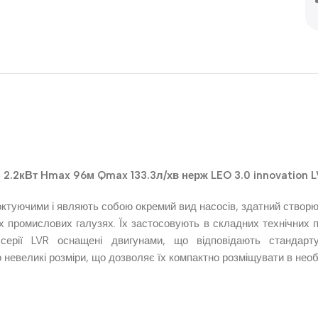
2.2кВт Hmax 96м Qmax 133.3л/хв нерж LEO 3.0 innovation L
моктуючими і являють собою окремий вид насосів, здатний створ
 промислових галузях. Їх застосовують в складних технічних п
 серії LVR оснащені двигунами, що відповідають стандар
 невеликі розміри, що дозволяє їх компактно розміщувати в необ