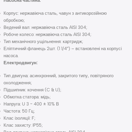
Насосна частина:
Корпус: нержавіюча сталь, чавун з антикорозійною
обробкою;
Ведений вал: нержавіюча сталь AISI 304;
Робоче колесо: нержавіюча сталь AISI 304;
Тип механічного ущільнення: картридж;
Еліптичний фланець 2шт. (1 1/4″) – встановлені на корпусі
насоса.
Електродвигун:
Тип двигуна: асинхронний, закритого типу, повітряного
охолодження;
Підшипник: кочення (C & U);
Обмотка статора: мідь;
Напруга: U 3 ~ 400 ± 10% В
Частота: 50 Гц;
Клас ізоляції: F;
Клас захисту: IP55;