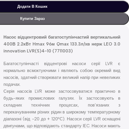
Додати В Кошик
Купити Зараз
Насос відцентровий багатоступінчастий вертикальний
400В 2.2кВт Hmax 96м Qmax 133.3л/хв нерж LEO 3.0
innovation LVR(S)4-10 (7711003)
Багатоступінчасті відцентрові насоси серії LVR є
нормально всмоктуючими і являють собою окремий вид
насосів, здатний створювати великий напір при невеликих
подачах.
Серія насосів LVR може застосовуватися практично в
будь-яких промислових галузях. Їх застосовують в
складних технічних процесах, пов’язаних з
перекачуванням різних рідин в широкому температурному
діапазоні (від -20 до + 120ºС). Насоси серії LVR оснащені
двигунами, що відповідають стандарту IEC. Насоси мають