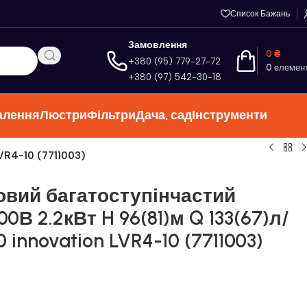
Список Бажань
Замовлення
0
₴
+380 (95) 779-27-72
0
елемен
+380 (97) 542-30-18
алення
Люстри
Фільтри
Дача, сад
Інструменти
VR4-10 (7711003)
овий багатоступінчастий
0В 2.2кВт H 96(81)м Q 133(67)л/
 innovation LVR4-10 (7711003)