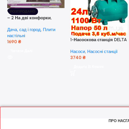
РОЗПРОДАНО
– 2 На дві конфорки,
скляна поверхня, з п’єзо-
Дача, сад і город
,
Плити
розпалюванням.
настільні
1-Насоскова станція DELTA
1690
₴
JET 100 A (a) (24 Літра, 1.1
Читати Далі
Насоси
,
Насосні станції
кВт) ( Польща)
3740
₴
Додати В Кошик
ПРО НАС
Г