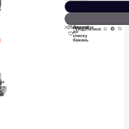
Додати
Порівняйте
Поділитися:
до
списку
бажань