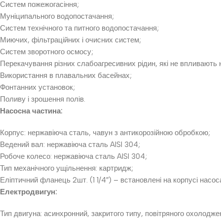
Систем пожежогасіння;
Муніципального водопостачання;
Систем технічного та питного водопостачання;
Миючих, фільтраційних і очисних систем;
Систем зворотного осмосу;
Перекачування різних слабоагресивних рідин, які не впливають 
Використання в плавальних басейнах;
Фонтанних установок;
Поливу і зрошення полів.
Насосна частина:
Корпус: нержавіюча сталь, чавун з антикорозійною обробкою;
Ведений вал: нержавіюча сталь AISI 304;
Робоче колесо: нержавіюча сталь AISI 304;
Тип механічного ущільнення: картридж;
Еліптичний фланець 2шт. (1 1/4″) – встановлені на корпусі насос
Електродвигун:
Тип двигуна: асинхронний, закритого типу, повітряного охолодже