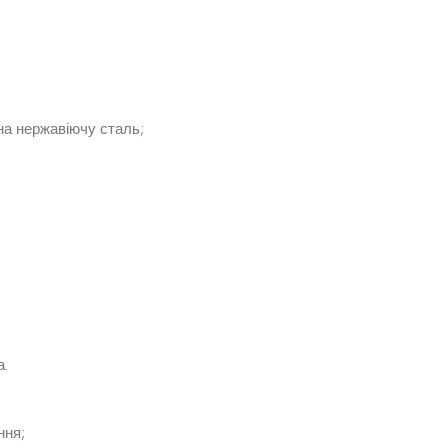
на нержавіючу сталь;
а.
ння;