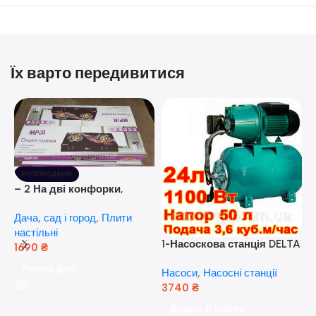
Їх варто передивитися
РОЗПРОДАНО
– 2 На дві конфорки,
скляна поверхня, з п’єзо-
Дача, сад і город
,
Плити
розпалюванням.
настільні
1-Насоскова станція DELTA
1690
₴
JET 100 A (a) (24 Літра, 1.1
Читати Далі
Насоси
,
Насосні станції
кВт) ( Польща)
3740
₴
5
Додати В Кошик
н