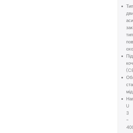
Ти
дви
аси
зак
тип
пов
ох
Під
ко
(C
Об
ста
мід
Нап
U
3
~
40