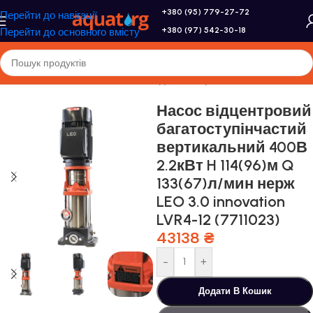
+380 (95) 779-27-72
Перейти до навігації
+380 (97) 542-30-18
Перейти до основного вмісту
Головна
/
Насоси та насосне обладнання
/
Промислові насоси
Насос відцентровий
багатоступінчастий
вертикальний 400В
2.2кВт H 114(96)м Q
133(67)л/мин нерж
LEO 3.0 innovation
LVR4-12 (7711023)
43138
₴
-
+
Додати В Кошик