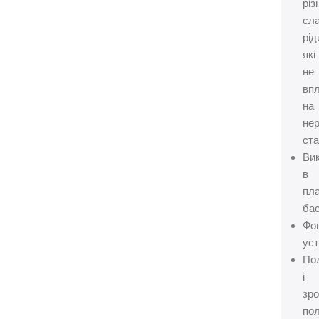
різ
сл
рід
які
не
вп
на
не
ста
Ви
в
пл
бас
Фо
уст
По
і
зр
пол