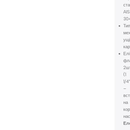
ст
AIS
30
Ти
мех
ущі
кар
Елі
фл
2шт
(1
1/4
–
вст
на
кор
нас
Ел