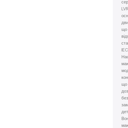
сер
LV
ос
дви
що
від
ст
IEC
На
ма
мо
кон
що
до
без
зам
дет
Во
ма