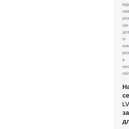
від
нев
роз
що
до
їх
ко
ро
в
нео
обл
Н
се
L
з
дл