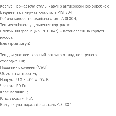
Корпус: нержавіюча сталь, чавун з антикорозійною обробкою;
Ведений вал: нержавіюча сталь AISI 304;
Робоче колесо: нержавіюча сталь AISI 304;
Тип механічного ущільнення: картридж;
Еліптичний фланець 2шт. (1 1/4″) – встановлені на корпусі
насоса.
Електродвигун:
Тип двигуна: асинхронний, закритого типу, повітряного
охолодження;
Підшипник: кочення (C&U);
Обмотка статора: мідь;
Напруга: U 3 ~ 400 ± 10% В
Частота: 50 Гц;
Клас ізоляції: F;
Клас захисту: IP55;
Вал двигуна: нержавіюча сталь AISI 304.