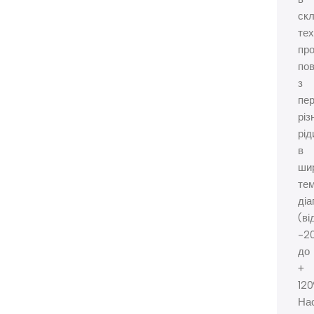
ск
тех
про
пов
з
пе
різ
рід
в
ши
те
діа
(ві
-2
до
+
120
На