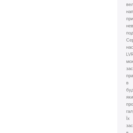
ве
нап
пр
не
под
Сер
нас
LV
мо
зас
пра
в
бу
яки
пр
гал
Їх
за
в