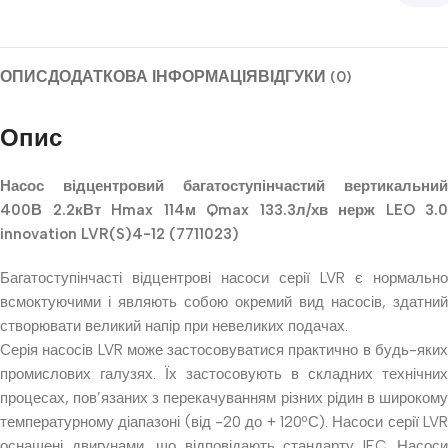
ОПИС
ДОДАТКОВА ІНФОРМАЦІЯ
ВІДГУКИ (0)
Опис
Насос відцентровий багатоступінчастий вертикальний
400В 2.2кВт Hmax 114м Qmax 133.3л/хв нерж LEO 3.0
innovation LVR(S)4-12 (7711023)
Багатоступінчасті відцентрові насоси серії LVR є нормально
всмоктуючими і являють собою окремий вид насосів, здатний
створювати великий напір при невеликих подачах.
Серія насосів LVR може застосовуватися практично в будь-яких
промислових галузях. Їх застосовують в складних технічних
процесах, пов’язаних з перекачуванням різних рідин в широкому
температурному діапазоні (від -20 до + 120ºС). Насоси серії LVR
оснащені двигунами, що відповідають стандарту IEC. Насоси