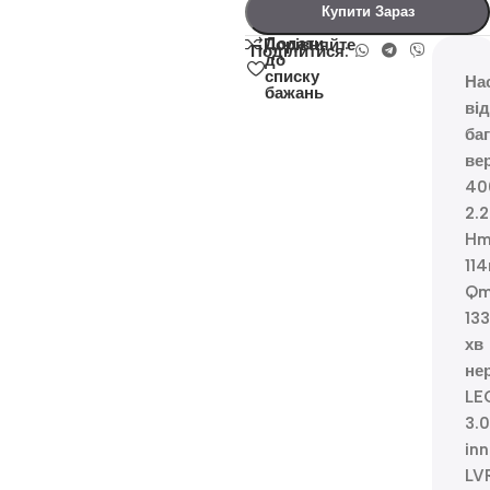
Купити Зараз
Додати
Порівняйте
Поділитися:
до
списку
На
бажань
ві
ба
ве
40
2.
Hm
11
Qm
133
хв
не
LE
3.0
inn
LV