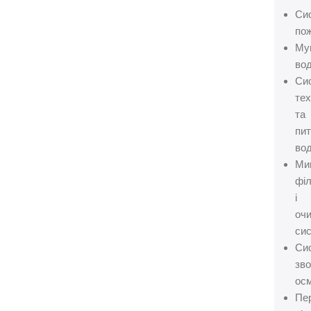
Си
пож
Му
вод
Си
тех
та
пит
вод
Ми
філ
і
оч
сис
Си
зво
осм
Пе